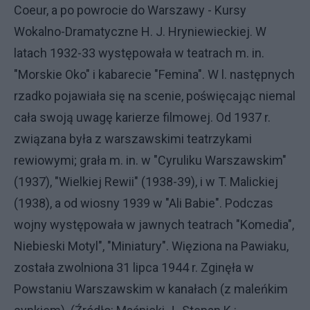
Coeur, a po powrocie do Warszawy - Kursy
Wokalno-Dramatyczne H. J. Hryniewieckiej. W
latach 1932-33 występowała w teatrach m. in.
"Morskie Oko" i kabarecie "Femina". W l. następnych
rzadko pojawiała się na scenie, poświęcając niemal
cała swoją uwagę karierze filmowej. Od 1937 r.
związana była z warszawskimi teatrzykami
rewiowymi; grała m. in. w "Cyruliku Warszawskim"
(1937), "Wielkiej Rewii" (1938-39), i w T. Malickiej
(1938), a od wiosny 1939 w "Ali Babie". Podczas
wojny występowała w jawnych teatrach "Komedia",
Niebieski Motyl", "Miniatury". Więziona na Pawiaku,
została zwolniona 31 lipca 1944 r. Zginęła w
Powstaniu Warszawskim w kanałach (z maleńkim