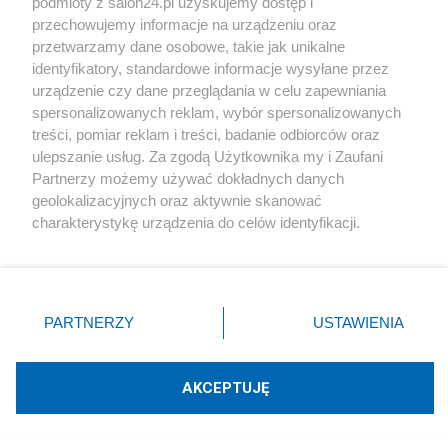
podmioty z salon24.pl uzyskujemy dostęp i
przechowujemy informacje na urządzeniu oraz
18.00 - Prezentacja studencka: Słowenia w obrazie
przetwarzamy dane osobowe, takie jak unikalne
identyfikatory, standardowe informacje wysyłane przez
i słowie
urządzenie czy dane przeglądania w celu zapewniania
19.00 - Prezentacja: Słowenia według Roberta
spersonalizowanych reklam, wybór spersonalizowanych
Makłowicza
treści, pomiar reklam i treści, badanie odbiorców oraz
ulepszanie usług. Za zgodą Użytkownika my i Zaufani
19.30 - Program TV: "Podróże kulinarne
Partnerzy możemy używać dokładnych danych
Makłowicza- Słowenia"
geolokalizacyjnych oraz aktywnie skanować
charakterystykę urządzenia do celów identyfikacji.
20.30 - Afterparty w rytm słoweńskiej muzyki
Ponieważ cenimy Twoją prywatność, prosimy o zgodę na
korzystanie z tych technologii poprzez kliknięcie
„Akceptuję”. Zgoda jest dobrowolna i zawsze możesz ją
zmienić/wycofać klikając przycisk ustawień prywatności
30 listopada (piątek)
PARTNERZY
USTAWIENIA
znajdujący się w lewym dolnym rogu strony
. Niektóre
rodzaje przetwarzania danych nie wymagają zgody
użytkownika, ale masz prawo sprzeciwić się takiemu
13.15 - Wykład: Kulinarne podróże po Bałkanach -
AKCEPTUJĘ
przetwarzaniu. Preferencje będą miały zastosowania tylko
Robert Makłowicz
na tej witrynie.
(Biblioteka Główna UG, ul. Wita Stwosza 53,