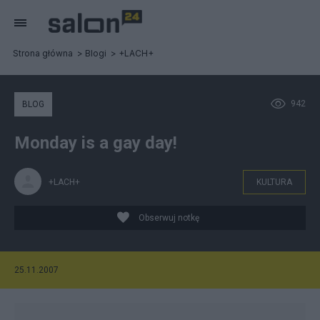
Strona główna
Blogi
+LACH+
942
BLOG
Monday is a gay day!
+LACH+
KULTURA
Obserwuj notkę
25.11.2007