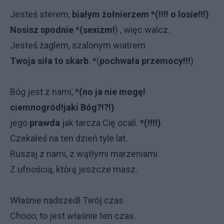
Jesteś sterem,
białym żołnierzem *(!!!! o losie!!!)
Nosisz spodnie
*
(sexizm!
) , więc walcz.
Jesteś żaglem, szalonym wiatrem
Twoja siła to skarb
. *(
pochwała przemocy!!!
)
Bóg jest z nami, *
(no ja nie mogę!
ciemnogród!jaki Bóg?!?!)
jego
prawda
jak tarcza Cię ocali.
*(!!!!)
Czekałeś na ten dzień tyle lat.
Ruszaj z nami, z wątłymi marzeniami
Z ufnością, którą jeszcze masz.
Właśnie nadszedł Twój czas
Chooo, to jest właśnie ten czas.