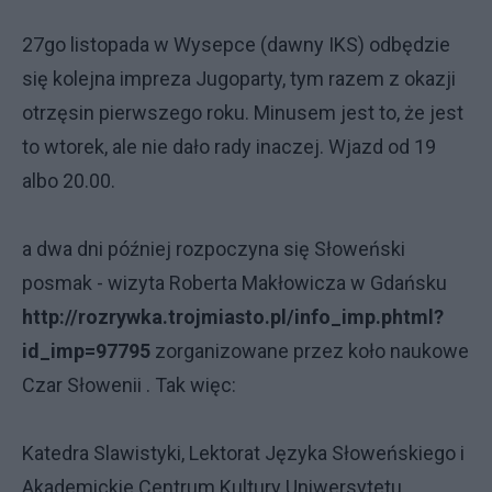
27go listopada w Wysepce (dawny IKS) odbędzie
się kolejna impreza Jugoparty, tym razem z okazji
otrzęsin pierwszego roku. Minusem jest to, że jest
to wtorek, ale nie dało rady inaczej. Wjazd od 19
albo 20.00.
a dwa dni później rozpoczyna się Słoweński
posmak - wizyta Roberta Makłowicza w Gdańsku
http://rozrywka.trojmiasto.pl/info_imp.phtml?
id_imp=97795
zorganizowane przez koło naukowe
Czar Słowenii . Tak więc:
Katedra Slawistyki, Lektorat Języka Słoweńskiego i
Akademickie Centrum Kultury Uniwersytetu