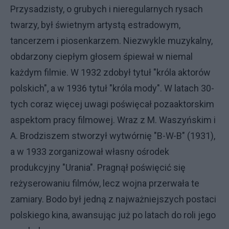
Przysadzisty, o grubych i nieregularnych rysach
twarzy, był świetnym artystą estradowym,
tancerzem i piosenkarzem. Niezwykle muzykalny,
obdarzony ciepłym głosem śpiewał w niemal
każdym filmie. W 1932 zdobył tytuł "króla aktorów
polskich", a w 1936 tytuł "króla mody". W latach 30-
tych coraz więcej uwagi poświęcał pozaaktorskim
aspektom pracy filmowej. Wraz z M. Waszyńskim i
A. Brodziszem stworzył wytwórnię "B-W-B" (1931),
a w 1933 zorganizował własny ośrodek
produkcyjny "Urania". Pragnął poświęcić się
reżyserowaniu filmów, lecz wojna przerwała te
zamiary. Bodo był jedną z najważniejszych postaci
polskiego kina, awansując już po latach do roli jego