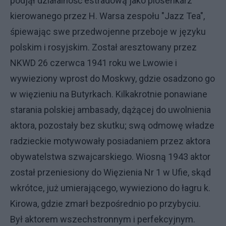
podjął działalność estradową jako piosenkarz
kierowanego przez H. Warsa zespołu "Jazz Tea",
śpiewając swe przedwojenne przeboje w języku
polskim i rosyjskim. Został aresztowany przez
NKWD 26 czerwca 1941 roku we Lwowie i
wywieziony wprost do Moskwy, gdzie osadzono go
w więzieniu na Butyrkach. Kilkakrotnie ponawiane
starania polskiej ambasady, dążącej do uwolnienia
aktora, pozostały bez skutku; swą odmowę władze
radzieckie motywowały posiadaniem przez aktora
obywatelstwa szwajcarskiego. Wiosną 1943 aktor
został przeniesiony do Więzienia Nr 1 w Ufie, skąd
wkrótce, już umierającego, wywieziono do łagru k.
Kirowa, gdzie zmarł bezpośrednio po przybyciu.
Był aktorem wszechstronnym i perfekcyjnym.