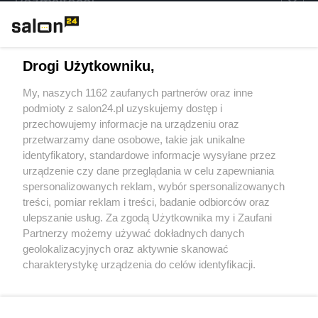
Rozmaitości
Technologie
Drogi Użytkowniku,
Sport
My, naszych 1162 zaufanych partnerów oraz inne
podmioty z salon24.pl uzyskujemy dostęp i
Społeczeństwo
przechowujemy informacje na urządzeniu oraz
przetwarzamy dane osobowe, takie jak unikalne
Kultura
identyfikatory, standardowe informacje wysyłane przez
urządzenie czy dane przeglądania w celu zapewniania
spersonalizowanych reklam, wybór spersonalizowanych
treści, pomiar reklam i treści, badanie odbiorców oraz
ulepszanie usług. Za zgodą Użytkownika my i Zaufani
X
Facebook
Instagram
Youtube
Partnerzy możemy używać dokładnych danych
geolokalizacyjnych oraz aktywnie skanować
charakterystykę urządzenia do celów identyfikacji.
Web Content Media sp. z o. o. © 2022
Ponieważ cenimy Twoją prywatność, prosimy o zgodę na
korzystanie z tych technologii poprzez kliknięcie
„Akceptuję”. Zgoda jest dobrowolna i zawsze możesz ją
Pomoc
O nas
Praca
Reklama
Kontakt