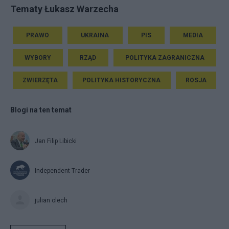
Tematy Łukasz Warzecha
PRAWO
UKRAINA
PIS
MEDIA
WYBORY
RZĄD
POLITYKA ZAGRANICZNA
ZWIERZĘTA
POLITYKA HISTORYCZNA
ROSJA
Blogi na ten temat
Jan Filip Libicki
Independent Trader
julian olech