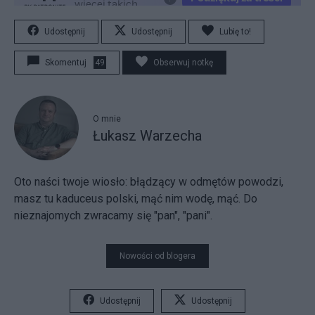
Udostępnij
Udostępnij
Lubię to!
Skomentuj
49
Obserwuj notkę
O mnie
Łukasz Warzecha
Oto naści twoje wiosło:
błądzący w odmętów powodzi,
masz tu kaduceus polski, mąć nim wodę, mąć. Do
nieznajomych zwracamy się "pan", "pani".
Nowości od blogera
Udostępnij
Udostępnij