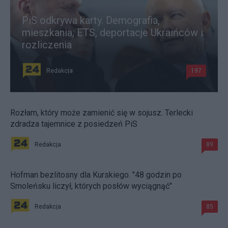
PiS odkrywa karty. Demografia,
mieszkania, ETS, deportacje Ukraińców i
rozliczenia
Redakcja
197
Rozłam, który może zamienić się w sojusz. Terlecki
zdradza tajemnice z posiedzeń PiS
Redakcja
89
Hofman bezlitosny dla Kurskiego. "48 godzin po
Smoleńsku liczył, których posłów wyciągnąć"
Redakcja
85