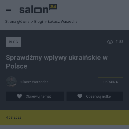
Strona główna
Blogi
Łukasz Warzecha
4183
BLOG
Sprawdźmy wpływy ukraińskie w
Polsce
Łukasz Warzecha
UKRAINA
Obserwuj temat
Obserwuj notkę
4.08.2023