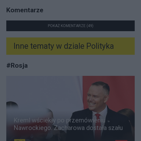
Komentarze
POKAŻ KOMENTARZE (49)
Inne tematy w dziale
Polityka
#
Rosja
Kreml wściekły po przemówieniu
Nawrockiego. Zacharowa dostała szału