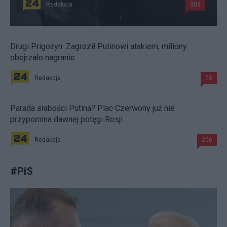
Redakcja
303
Drugi Prigożyn. Zagroził Putinowi atakiem, miliony
obejrzało nagranie
Redakcja
78
Parada słabości Putina? Plac Czerwony już nie
przypomina dawnej potęgi Rosji
Redakcja
206
#
PiS