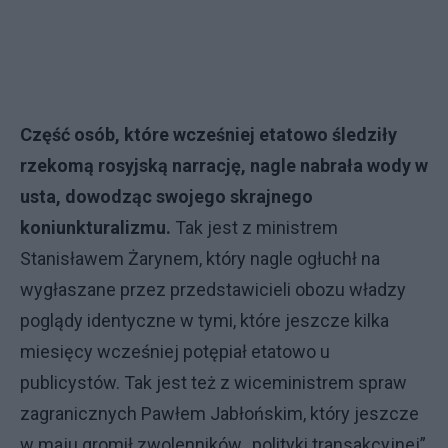
Część osób, które wcześniej etatowo śledziły
rzekomą rosyjską narrację, nagle nabrała wody w
usta, dowodząc swojego skrajnego
koniunkturalizmu.
Tak jest z ministrem
Stanisławem Żarynem, który nagle ogłuchł na
wygłaszane przez przedstawicieli obozu władzy
poglądy identyczne w tymi, które jeszcze kilka
miesięcy wcześniej potępiał etatowo u
publicystów. Tak jest też z wiceministrem spraw
zagranicznych Pawłem Jabłońskim, który jeszcze
w maju gromił zwolenników „polityki transakcyjnej”