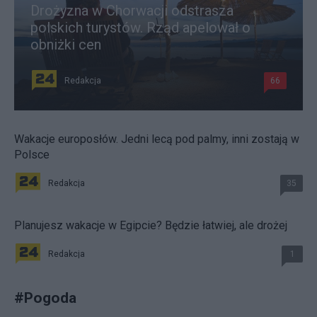
Drożyzna w Chorwacji odstrasza
polskich turystów. Rząd apelował o
obniżki cen
Redakcja
66
Wakacje europosłów. Jedni lecą pod palmy, inni zostają w
Polsce
Redakcja
35
Planujesz wakacje w Egipcie? Będzie łatwiej, ale drożej
Redakcja
1
#
Pogoda