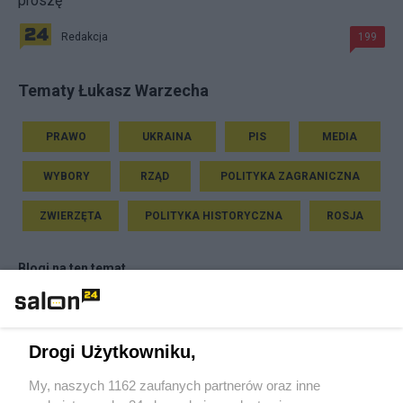
proszę"
Redakcja
199
Tematy Łukasz Warzecha
PRAWO
UKRAINA
PIS
MEDIA
WYBORY
RZĄD
POLITYKA ZAGRANICZNA
ZWIERZĘTA
POLITYKA HISTORYCZNA
ROSJA
Blogi na ten temat
Eurybiades
Drogi Użytkowniku,
Układ Otwarty
My, naszych 1162 zaufanych partnerów oraz inne