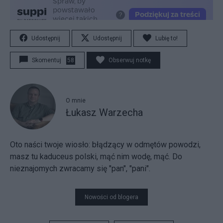
Udostępnij
Udostępnij
Lubię to!
Skomentuj
58
Obserwuj notkę
O mnie
Łukasz Warzecha
Oto naści twoje wiosło:
błądzący w odmętów powodzi,
masz tu kaduceus polski, mąć nim wodę, mąć. Do
nieznajomych zwracamy się "pan", "pani".
Nowości od blogera