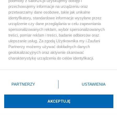
podmioty z salon24.pl uzyskujemy dostęp i
przechowujemy informacje na urządzeniu oraz
Konrad Lata
przetwarzamy dane osobowe, takie jak unikalne
identyfikatory, standardowe informacje wysyłane przez
urządzenie czy dane przeglądania w celu zapewniania
Napisz notkę
spersonalizowanych reklam, wybór spersonalizowanych
treści, pomiar reklam i treści, badanie odbiorców oraz
ulepszanie usług. Za zgodą Użytkownika my i Zaufani
Partnerzy możemy używać dokładnych danych
geolokalizacyjnych oraz aktywnie skanować
charakterystykę urządzenia do celów identyfikacji.
Ponieważ cenimy Twoją prywatność, prosimy o zgodę na
korzystanie z tych technologii poprzez kliknięcie
„Akceptuję”. Zgoda jest dobrowolna i zawsze możesz ją
Podziel się swoją opinią
zmienić/wycofać klikając przycisk ustawień prywatności
PARTNERZY
USTAWIENIA
znajdujący się w lewym dolnym rogu strony
. Niektóre
ZAŁÓŻ BLOG
rodzaje przetwarzania danych nie wymagają zgody
użytkownika, ale masz prawo sprzeciwić się takiemu
AKCEPTUJĘ
przetwarzaniu. Preferencje będą miały zastosowania tylko
Polityka
na tej witrynie.