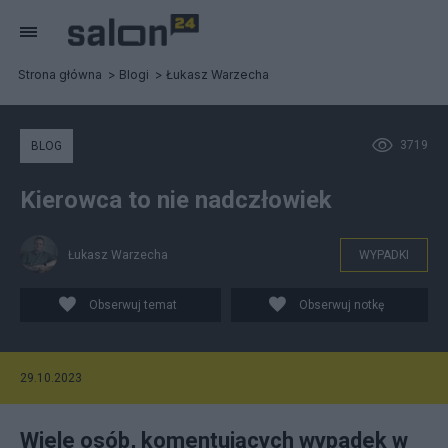
Strona główna
Blogi
Łukasz Warzecha
3719
BLOG
Kierowca to nie nadczłowiek
Łukasz Warzecha
WYPADKI
Obserwuj temat
Obserwuj notkę
29.10.2023
Wiele osób, komentujących wypadek w