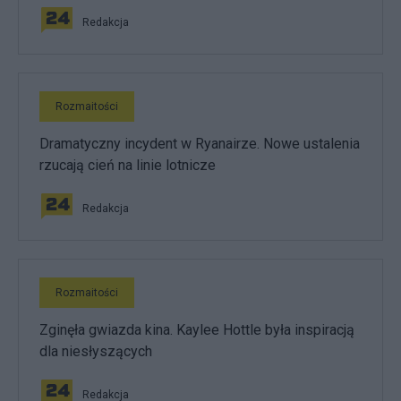
Redakcja
Rozmaitości
Dramatyczny incydent w Ryanairze. Nowe ustalenia
rzucają cień na linie lotnicze
Redakcja
Rozmaitości
Zginęła gwiazda kina. Kaylee Hottle była inspiracją
dla niesłyszących
Redakcja