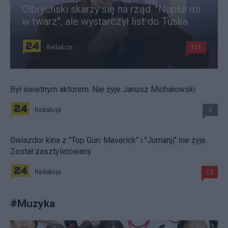
Olbrychski skarży się na rząd. "Napluł mi
w twarz", ale wystarczył list do Tuska
Redakcja
111
Był świetnym aktorem. Nie żyje Janusz Michałowski
Redakcja
8
Gwiazdor kina z "Top Gun: Maverick" i "Jumanji" nie żyje.
Został zasztyletowany
Redakcja
12
#
Muzyka