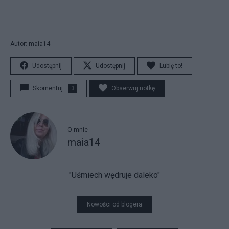
Autor: maia14
Udostępnij
Udostępnij
Lubię to!
Skomentuj
3
Obserwuj notkę
O mnie
maia14
"Uśmiech wędruje daleko"
Nowości od blogera