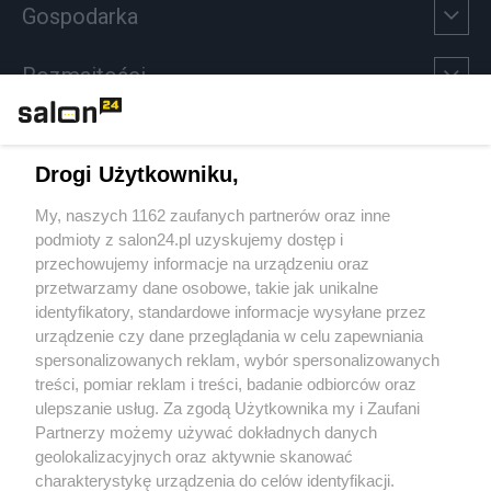
Gospodarka
Rozmaitości
Technologie
Drogi Użytkowniku,
Sport
My, naszych 1162 zaufanych partnerów oraz inne
podmioty z salon24.pl uzyskujemy dostęp i
Społeczeństwo
przechowujemy informacje na urządzeniu oraz
przetwarzamy dane osobowe, takie jak unikalne
Kultura
identyfikatory, standardowe informacje wysyłane przez
urządzenie czy dane przeglądania w celu zapewniania
spersonalizowanych reklam, wybór spersonalizowanych
treści, pomiar reklam i treści, badanie odbiorców oraz
ulepszanie usług. Za zgodą Użytkownika my i Zaufani
X
Facebook
Instagram
Youtube
Partnerzy możemy używać dokładnych danych
geolokalizacyjnych oraz aktywnie skanować
charakterystykę urządzenia do celów identyfikacji.