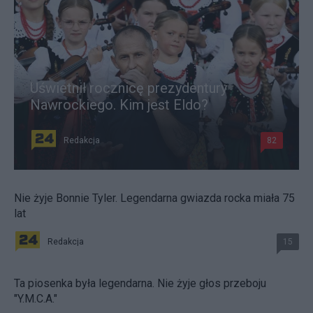
Uświetnił rocznicę prezydentury
Nawrockiego. Kim jest Eldo?
Redakcja
82
Nie żyje Bonnie Tyler. Legendarna gwiazda rocka miała 75
lat
Redakcja
15
Ta piosenka była legendarna. Nie żyje głos przeboju
"Y.M.C.A."