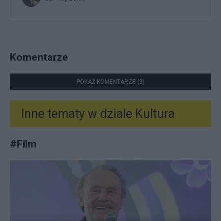
Komentarze
POKAŻ KOMENTARZE (3)
Inne tematy w dziale
Kultura
#
Film