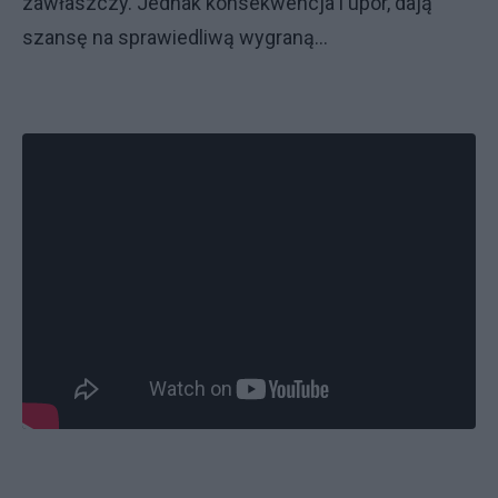
zawłaszczy. Jednak konsekwencja i upór, dają
szansę na sprawiedliwą wygraną...