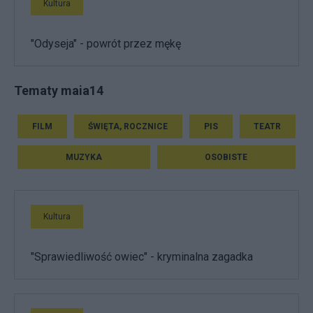
Kultura
"Odyseja" - powrót przez mękę
Tematy maia14
FILM
ŚWIĘTA, ROCZNICE
PIS
TEATR
MUZYKA
OSOBISTE
Kultura
"Sprawiedliwość owiec" - kryminalna zagadka