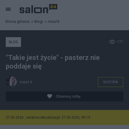
Strona główna
Blogi
maia14
171
BLOG
"Takie jest życie" - pasterz nie
poddaje się
maia14
KULTURA
Obserwuj notkę
27.06.2026 , ostatnia aktualizacja: 27.06.2026, 08:19