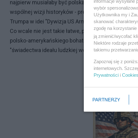
informacje wysyłane 
najpierw musiałaby być polska wizja idei. I być mo
wybór spersonalizowan
wspólnej wizji historyków - premiera i prezydenta - 
Użytkownika my i Zau
Trumpa w idei "Dywizja US Army im. Generała Kazimi
skanować charakterys
zgodę na korzystanie 
Co wcale nie jest takie łatwe, ponieważ dla każdeg
ją zmienić/wycofać kl
polsko-amerykańskiego bohatera, "ojca amerykańskie
Niektóre rodzaje prz
"świadectwa ideału ludzkiej wolności".
takiemu przetwarzaniu
Zapoznaj się z poniż
internetowych. Szcze
Prywatności
i
Cookie
PARTNERZY