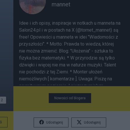
mannet
Idee i ich opisy, inspiracje w notkach u manneta na
Salon24.pl i w postach na X (@tornet_mannet) są
free! Opowieści u manneta w idei "Wiadomości z
przyszłości". * Motto: Prawda to wiedza, której
nie można zmienić. Blog:
"Ułożenia"
- sztuka to
fizyka bez matematyki. * W przyrodzie są tylko
dźwięki i więcej nie ma w naturze muzyki. Talent
nie pochodzi z tej Ziemi. * Monter ułożeń
niemożliwych [
komentarze
]. Uwaga: Piszę na
prymitywnym poziomie. I niezrozumiałym
językiem wg komentatorów. Nie nadążam za AI.
Nowości od blogera
Banuję nickname piszący swoje negatywne opinie
2
o mnie bez uzasadnienia. Piszą mi się "literówki".
Taka optyka.
G
Udostępnij
Udostępnij