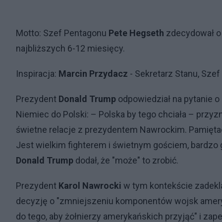
Motto: Szef Pentagonu
Pete Hegseth
zdecydował o w
najbliższych 6-12 miesięcy.
Inspiracja:
Marcin Przydacz
- Sekretarz Stanu, Szef
Prezydent
Donald Trump
odpowiedział na pytanie o
Niemiec do Polski: – Polska by tego chciała – przy
świetne relacje z prezydentem Nawrockim. Pamiętaci
Jest wielkim fighterem i świetnym gościem, bardzo g
Donald Trump
dodał, że "może" to zrobić.
Prezydent
Karol Nawrocki
w tym kontekście zadekla
decyzję o "zmniejszeniu komponentów wojsk amery
do tego, aby żołnierzy amerykańskich przyjąć" i zape