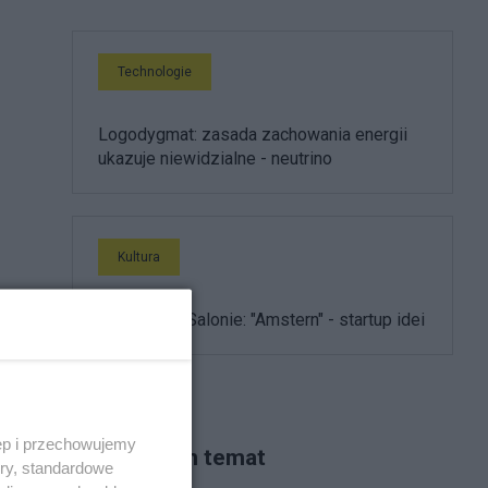
Technologie
Logodygmat: zasada zachowania energii
ukazuje niewidzialne - neutrino
Kultura
acz
:
Ewolucja w Salonie: "Amstern" - startup idei
ęp i przechowujemy
Piszą na ten temat
ory, standardowe