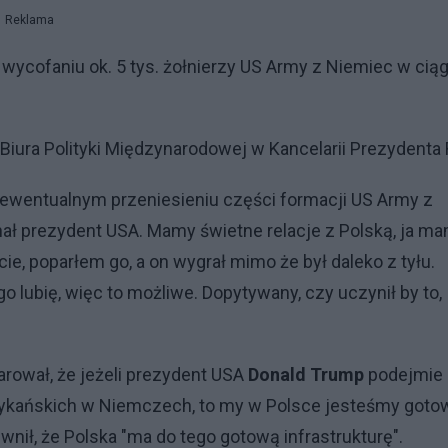
Reklama
ycofaniu ok. 5 tys. żołnierzy US Army z Niemiec w cią
 Biura Polityki Międzynarodowej w Kancelarii Prezydenta
 ewentualnym przeniesieniu części formacji US Army z
znał prezydent USA. Mamy świetne relacje z Polską, ja m
e, poparłem go, a on wygrał mimo że był daleko z tyłu.
o lubię, więc to możliwe. Dopytywany, czy uczynił by to,
rował, że jeżeli prezydent USA
Donald Trump
podejmie
kańskich w Niemczech, to my w Polsce jesteśmy goto
wnił, że Polska "ma do tego gotową infrastrukturę".