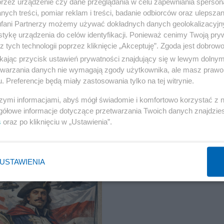
przez urządzenie czy dane przeglądania w celu zapewniania sperson
że prezydent USA
Donald Trump
by to uczynił? A tak bez
ych treści, pomiar reklam i treści, badanie odbiorców oraz ulepszan
nie ma rzeczywistej polskiej wizji na miarę prezydenta
fani Partnerzy możemy używać dokładnych danych geolokalizacyjn
erza Pułaskiego" w scenariuszu stałego pobytu w Polsc
tykę urządzenia do celów identyfikacji. Ponieważ cenimy Twoją pry
z tych technologii poprzez kliknięcie „Akceptuję”. Zgoda jest dobro
o prezydenta USA
Kazimierz Pułaski
to narodowa historia
ikając przycisk ustawień prywatności znajdujący się w lewym dolny
j kawalerii", a dla prezydenta Trumpa szczególna posta
etwarzania danych nie wymagają zgody użytkownika, ale masz prawo 
. Preferencje będą miały zastosowania tylko na tej witrynie.
szymi informacjami, abyś mógł świadomie i komfortowo korzystać z
gółowe informacje dotyczące przetwarzania Twoich danych znajdzi
s
oraz po kliknięciu w „Ustawienia”.
USTAWIENIA