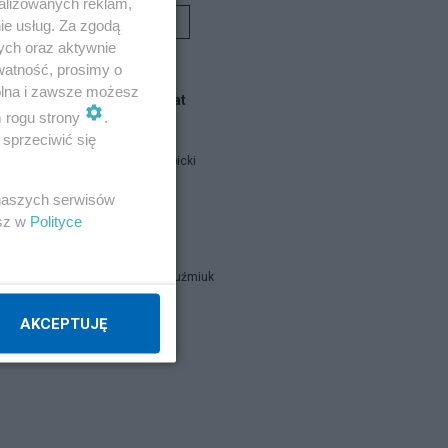
alizowanych reklam,
Rafał Woś
ie usług. Za zgodą
ych oraz aktywnie
e.
watność, prosimy o
wolna i zawsze możesz
Blogi na ten temat
m rogu strony
.
ć
sprzeciwić się
Jan Filip Libicki
 naszych serwisów
catrw
esz w
Polityce
Zbigniew Kuźmiuk
AKCEPTUJĘ
Napisz notkę