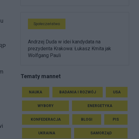
gu
Społeczeństwo
Andrzej Duda w idei kandydata na
 RP
prezydenta Krakowa: Łukasz Kmita jak
Wolfgang Pauli
am
Tematy mannet
NAUKA
BADANIA I ROZWÓJ
USA
WYBORY
ENERGETYKA
KONFEDERACJA
BLOGI
PIS
wi
UKRAINA
SAMORZĄD