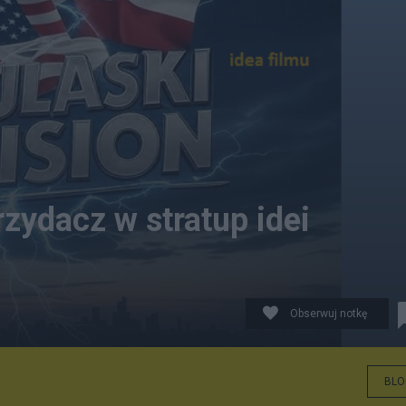
zydacz w stratup idei
Obserwuj notkę
BLO