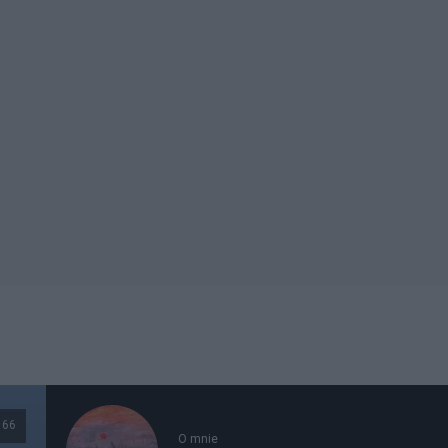
66
O mnie