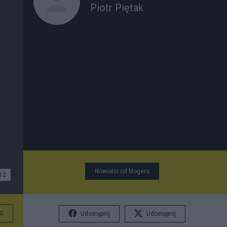
Piotr Piętak
Nowości od blogera
12
G
Udostępnij
Udostępnij