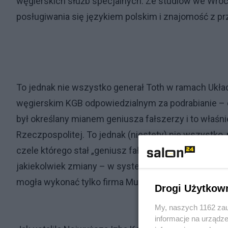
węgierskich służb specjalnych. Ze studiów we Wroc
posługiwania się językiem polskim i znajomość z prz
To jednak nie wszystko generał Toth w ramach Ukł
węgierskim KGB odpowiedzialnym za podrabianie – 
był określany mianem geniusza fałszerzy i to właśn
Rzeczpospolitej. To jednak (niestety) nie wszystk
czele którego stał „geniusz fałszerzy” w Układzie 
jakiekolwiek zmiany – w systemie informatyczny
mogła wykonać tylko firma Multipolaris.
Drogi Użytkow
My, naszych 1162 zau
informacje na urządze