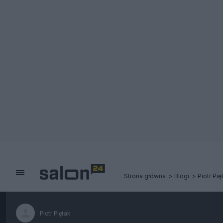
Strona główna
Blogi
Piotr Pię
Piotr Piętak