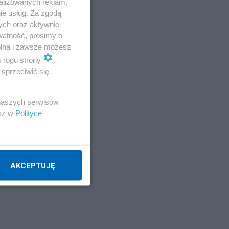
alizowanych reklam,
ie usług. Za zgodą
ji
ych oraz aktywnie
watność, prosimy o
wolna i zawsze możesz
m rogu strony
.
sprzeciwić się
o
 naszych serwisów
esz w
Polityce
AKCEPTUJĘ