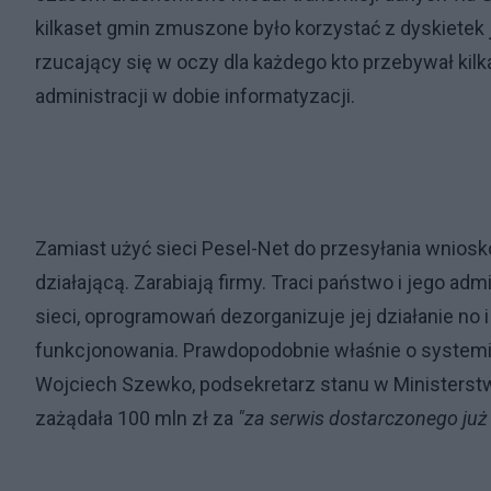
kilkaset
gmin zmuszone było korzystać z dyskietek j
rzucający się w oczy dla każdego kto przebywał kilk
administracji w dobie informatyzacji.
Zamiast użyć sieci Pesel-Net do przesyłania wniosk
działającą. Zarabiają firmy. Traci państwo i jego a
sieci, oprogramowań dezorganizuje jej działanie no 
funkcjonowania. Prawdopodobnie właśnie o syste
Wojciech Szewko, podsekretarz stanu w Ministerstwie
zażądała 100 mln zł za
"za serwis dostarczonego ju