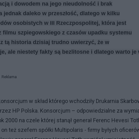
acją i dowodem na jego nieudolność i brak
a jednak daleko w przeszłość, dlatego w kilku
dów osobistych w III
Rzeczpospolitej, która jest
z filmu szpiegowskiego z czasów upadku systemu
tą historia dzisiaj trudno uwierzyć, że w
je, ale niestety fakty są bezlitosne i dlatego warto je
Reklama
konsorcjum w skład którego wchodziły Drukarnia Skarbo
z przez HP Polska. Konsorcjum – odpowiedzialne za wymi
 2000 na czele której stanął generał Ferenc Hevesi Tot
 on też szefem spółki Multipolaris - firmy byłych oficeró