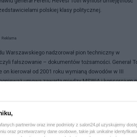
ławiu generał Ferenc Hevesi Toth wyniósł umiejętność
edstawicielami polskiej klasy politycznej.
Reklama
adu Warszawskiego nadzorował pion techniczny w
czyli fałszowanie – dokumentów tożsamości. Generał T
ie on kierował od 2001 roku wymianą dowodów w III
o, ponieważ umowa
zawarta między MSWiA i konsorcjum 
Warszawskim, była skonstruowana w taki sposób, że
m zarządzającym wymianą
dowodów – czy też jego napr
niku,
fanych partnerów oraz inne podmioty z salon24.pl uzyskujemy dost
niu oraz przetwarzamy dane osobowe, takie jak unikalne identyfikat