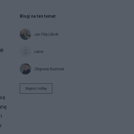
Blogi na ten temat
Jan Filip Libicki
 w
catrw
Zbigniew Kuźmiuk
Napisz notkę
wa
anę
h
w