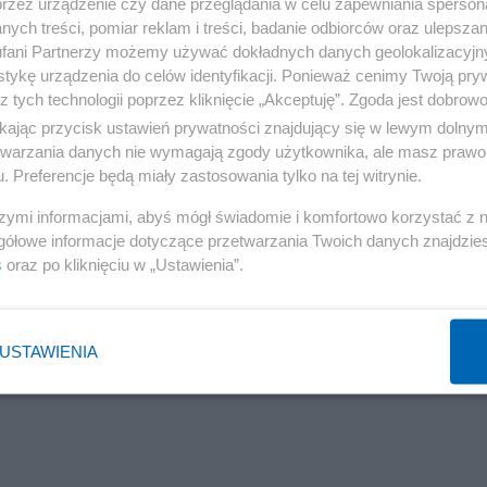
no w umowie przejęcia przez MSWiA praw autorskich do
przez urządzenie czy dane przeglądania w celu zapewniania sperson
ych treści, pomiar reklam i treści, badanie odbiorców oraz ulepszan
odów, stwierdzono także, że nie ma pełnej dokumentac
fani Partnerzy możemy używać dokładnych danych geolokalizacyjn
ku węgierskim !) , że brakuje instrukcji użytkownika,
tykę urządzenia do celów identyfikacji. Ponieważ cenimy Twoją pry
z tych technologii poprzez kliknięcie „Akceptuję”. Zgoda jest dobro
tego nigdy – co jest dla funkcjonowania każdego
ikając przycisk ustawień prywatności znajdujący się w lewym dolny
wym - nie przeprowadzono procedury odtworzenia
etwarzania danych nie wymagają zgody użytkownika, ale masz prawo 
nienormalnych – przystąpiono w 2479 gminach w kraju d
. Preferencje będą miały zastosowania tylko na tej witrynie.
szymi informacjami, abyś mógł świadomie i komfortowo korzystać z
gółowe informacje dotyczące przetwarzania Twoich danych znajdzi
s
oraz po kliknięciu w „Ustawienia”.
USTAWIENIA