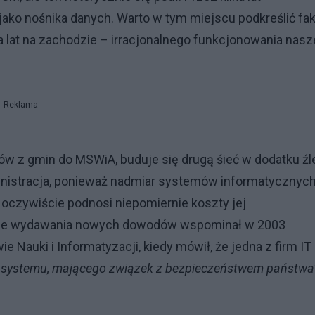
ako nośnika danych. Warto w tym miejscu podkreślić fak
a lat na zachodzie – irracjonalnego funkcjonowania nasz
Reklama
ów z gmin do MSWiA, buduje się drugą śieć w dodatku źl
dministracja, ponieważ nadmiar systemów informatycznych
i oczywiście podnosi niepomiernie koszty jej
mie wydawania nowych dowodów wspominał w 2003
 Nauki i Informatyzacji, kiedy mówił, że jedna z firm IT
ż systemu, mającego związek z bezpieczeństwem państwa