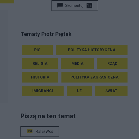
Skomentuj
12
Tematy Piotr Piętak
PIS
POLITYKA HISTORYCZNA
RELIGIA
MEDIA
RZĄD
HISTORIA
POLITYKA ZAGRANICZNA
IMIGRANCI
UE
ŚWIAT
Piszą na ten temat
Rafał Woś