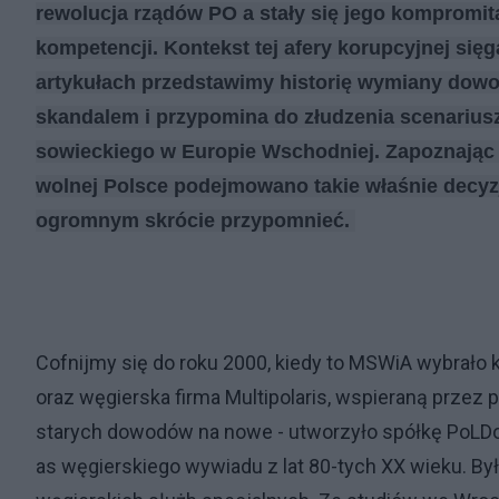
rewolucja rządów PO a stały się jego kompromit
kompetencji. Kontekst tej afery korupcyjnej sięg
artykułach przedstawimy historię wymiany dowo
skandalem i
przypomina do złudzenia scenarius
sowieckiego w Europie Wschodniej. Zapoznając z 
wolnej
P
olsce podejmowano takie wła
ś
nie decyz
ogromnym skrócie przypomnieć.
Cofnijmy się do roku 2000,
kiedy to MSWiA wybrało 
oraz węgierska firma Multipolaris, wspieraną prze
starych dowodów na nowe - utworzyło spółkę PoLDok
as węgierskiego wywiadu z lat 80-tych XX wieku.
Był