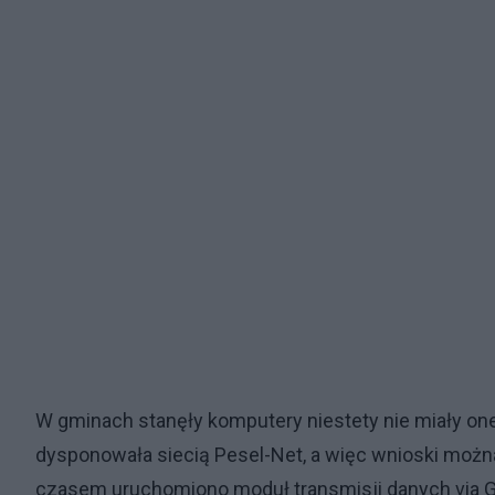
W gminach stanęły komputery niestety nie miały one
dysponowała siecią Pesel-Net, a więc wnioski możn
czasem uruchomiono moduł transmisji danych via GSM,