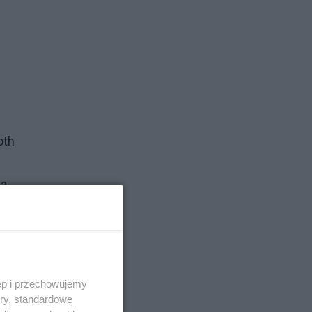
oth
na
awa
ęp i przechowujemy
ory, standardowe