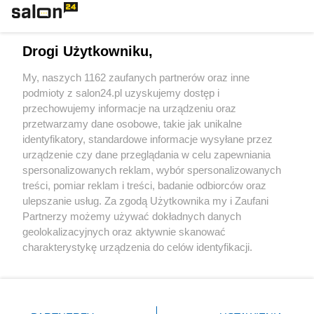
Technologie
Drogi Użytkowniku,
Sport
My, naszych 1162 zaufanych partnerów oraz inne
podmioty z salon24.pl uzyskujemy dostęp i
Społeczeństwo
przechowujemy informacje na urządzeniu oraz
przetwarzamy dane osobowe, takie jak unikalne
Kultura
identyfikatory, standardowe informacje wysyłane przez
urządzenie czy dane przeglądania w celu zapewniania
spersonalizowanych reklam, wybór spersonalizowanych
treści, pomiar reklam i treści, badanie odbiorców oraz
ulepszanie usług. Za zgodą Użytkownika my i Zaufani
X
Facebook
Instagram
Youtube
Partnerzy możemy używać dokładnych danych
geolokalizacyjnych oraz aktywnie skanować
charakterystykę urządzenia do celów identyfikacji.
Web Content Media sp. z o. o. © 2022
Ponieważ cenimy Twoją prywatność, prosimy o zgodę na
korzystanie z tych technologii poprzez kliknięcie
„Akceptuję”. Zgoda jest dobrowolna i zawsze możesz ją
Pomoc
O nas
Praca
Reklama
Kontakt
zmienić/wycofać klikając przycisk ustawień prywatności