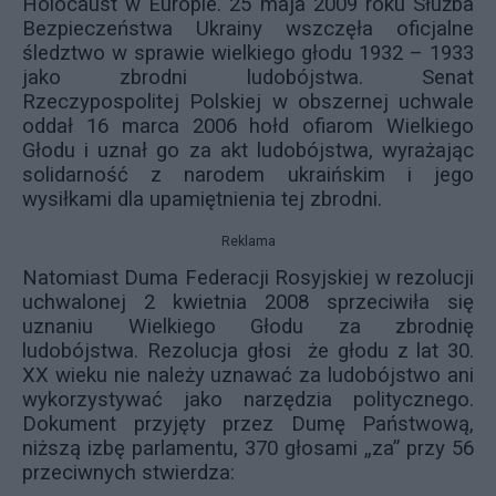
Holocaust w Europie. 25 maja 2009 roku Służba
Bezpieczeństwa Ukrainy wszczęła oficjalne
śledztwo w sprawie wielkiego głodu 1932 – 1933
jako zbrodni ludobójstwa. Senat
Rzeczypospolitej Polskiej w obszernej uchwale
oddał 16 marca 2006 hołd ofiarom Wielkiego
Głodu i uznał go za akt ludobójstwa, wyrażając
solidarność z narodem ukraińskim i jego
wysiłkami dla upamiętnienia tej zbrodni.
Reklama
Natomiast Duma Federacji Rosyjskiej w rezolucji
uchwalonej 2 kwietnia 2008 sprzeciwiła się
uznaniu Wielkiego Głodu za zbrodnię
ludobójstwa. Rezolucja głosi że głodu z lat 30.
XX wieku nie należy uznawać za ludobójstwo ani
wykorzystywać jako narzędzia politycznego.
Dokument przyjęty przez Dumę Państwową,
niższą izbę parlamentu, 370 głosami „za” przy 56
przeciwnych stwierdza: