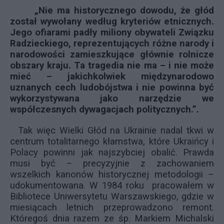
„Nie ma historycznego dowodu, że głód
został wywołany według kryteriów etnicznych.
Jego ofiarami padły miliony obywateli Związku
Radzieckiego, reprezentujących różne narody i
narodowości zamieszkujące głównie rolnicze
obszary kraju. Ta tragedia nie ma – i nie może
mieć – jakichkolwiek międzynarodowo
uznanych cech ludobójstwa i nie powinna być
wykorzystywana jako narzędzie we
współczesnych dywagacjach politycznych.”.
Tak więc Wielki Głód na Ukrainie nadal tkwi w
centrum totalitarnego kłamstwa, które Ukraińcy i
Polacy powinni jak najszybciej obalić. Prawda
musi być – precyzyjnie z zachowaniem
wszelkich kanonów historycznej metodologii –
udokumentowana. W 1984 roku pracowałem w
Bibliotece Uniwersytetu Warszawskiego, gdzie w
miesiącach letnich przeprowadzono remont.
Któregoś dnia razem ze śp. Markiem Michalski