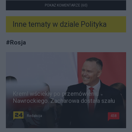
POKAŻ KOMENTARZE (60)
Inne tematy w dziale
Polityka
#
Rosja
Kreml wściekły po przemówieniu
Nawrockiego. Zacharowa dostała szału
Redakcja
458