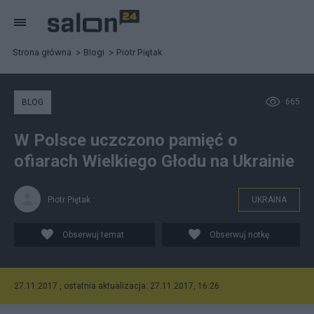
Strona główna
Blogi
Piotr Piętak
665
BLOG
W Polsce uczczono pamięć o
ofiarach Wielkiego Głodu na Ukrainie
Piotr Piętak
UKRAINA
Obserwuj temat
Obserwuj notkę
27.11.2017 , ostatnia aktualizacja: 27.11.2017, 16:26