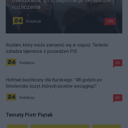
mieszkania, ETS, deportacje Ukraińców i
rozliczenia
Redakcja
199
Rozłam, który może zamienić się w sojusz. Terlecki
zdradza tajemnice z posiedzeń PiS
Redakcja
89
Hofman bezlitosny dla Kurskiego. "48 godzin po
Smoleńsku liczył, których posłów wyciągnąć"
Redakcja
85
Tematy Piotr Piętak