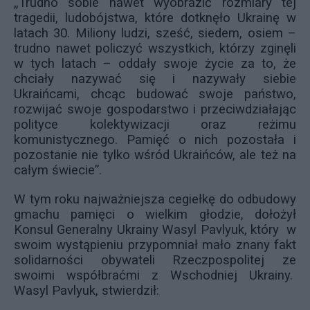
„Trudno sobie nawet wyobrazić rozmiary tej
tragedii, ludobójstwa, które dotknęło Ukrainę w
latach 30. Miliony ludzi, sześć, siedem, osiem –
trudno nawet policzyć wszystkich, którzy zginęli
w tych latach – oddały swoje życie za to, że
chciały nazywać się i nazywały siebie
Ukraińcami, chcąc budować swoje państwo,
rozwijać swoje gospodarstwo i przeciwdziałając
polityce kolektywizacji oraz reżimu
komunistycznego. Pamięć o nich pozostała i
pozostanie nie tylko wśród Ukraińców, ale też na
całym świecie”.
W tym roku najważniejsza cegiełkę do odbudowy
gmachu pamięci o wielkim głodzie, dołożył
Konsul Generalny Ukrainy Wasyl Pavlyuk, który w
swoim wystąpieniu przypomniał mało znany fakt
solidarności obywateli Rzeczpospolitej ze
swoimi współbraćmi z Wschodniej Ukrainy.
Wasyl Pavlyuk, stwierdził: