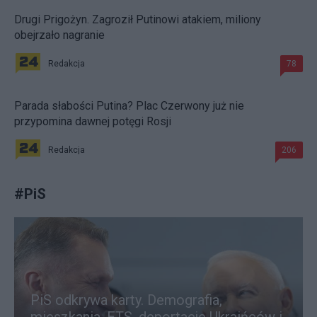
Drugi Prigożyn. Zagroził Putinowi atakiem, miliony
obejrzało nagranie
Redakcja
78
Parada słabości Putina? Plac Czerwony już nie
przypomina dawnej potęgi Rosji
Redakcja
206
#
PiS
PiS odkrywa karty. Demografia,