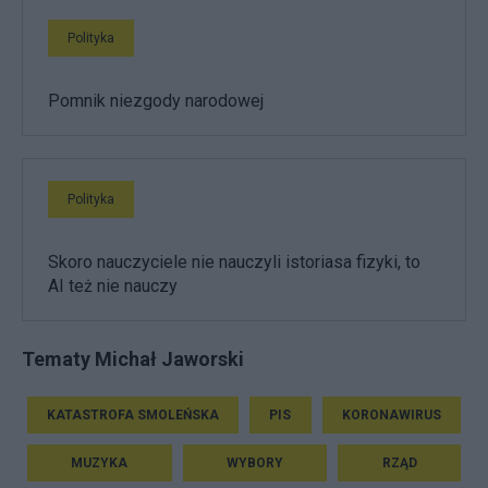
Polityka
Pomnik niezgody narodowej
Polityka
Skoro nauczyciele nie nauczyli istoriasa fizyki, to
AI też nie nauczy
Tematy Michał Jaworski
KATASTROFA SMOLEŃSKA
PIS
KORONAWIRUS
MUZYKA
WYBORY
RZĄD