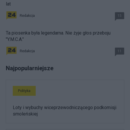
lat
Redakcja
15
Ta piosenka była legendarna. Nie żyje głos przeboju
"Y.M.C.A."
Redakcja
11
Najpopularniejsze
Polityka
Loty i wybuchy wiceprzewodniczącego podkomisji
smoleńskiej