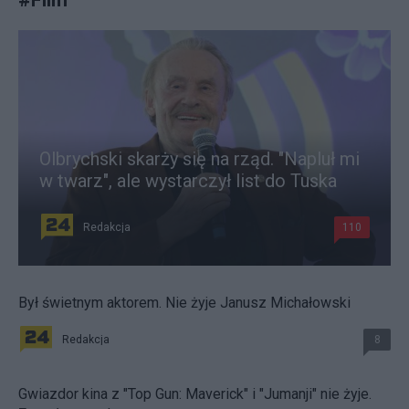
Olbrychski skarży się na rząd. "Napluł mi
w twarz", ale wystarczył list do Tuska
Redakcja
110
Był świetnym aktorem. Nie żyje Janusz Michałowski
Redakcja
8
Gwiazdor kina z "Top Gun: Maverick" i "Jumanji" nie żyje.