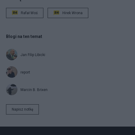
Rafał Woś
Hirek Wrona
Blogi na ten temat
Jan Filip Libicki
report
Marcin B. Brixen
Napisz notkę