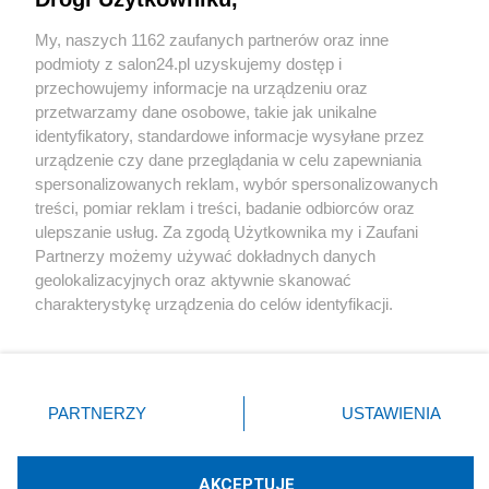
Sport
My, naszych 1162 zaufanych partnerów oraz inne
podmioty z salon24.pl uzyskujemy dostęp i
Społeczeństwo
przechowujemy informacje na urządzeniu oraz
przetwarzamy dane osobowe, takie jak unikalne
Kultura
identyfikatory, standardowe informacje wysyłane przez
urządzenie czy dane przeglądania w celu zapewniania
spersonalizowanych reklam, wybór spersonalizowanych
treści, pomiar reklam i treści, badanie odbiorców oraz
ulepszanie usług. Za zgodą Użytkownika my i Zaufani
X
Facebook
Instagram
Youtube
Partnerzy możemy używać dokładnych danych
geolokalizacyjnych oraz aktywnie skanować
charakterystykę urządzenia do celów identyfikacji.
Web Content Media sp. z o. o. © 2022
Ponieważ cenimy Twoją prywatność, prosimy o zgodę na
korzystanie z tych technologii poprzez kliknięcie
„Akceptuję”. Zgoda jest dobrowolna i zawsze możesz ją
Pomoc
O nas
Praca
Reklama
Kontakt
zmienić/wycofać klikając przycisk ustawień prywatności
PARTNERZY
USTAWIENIA
znajdujący się w lewym dolnym rogu strony
. Niektóre
rodzaje przetwarzania danych nie wymagają zgody
użytkownika, ale masz prawo sprzeciwić się takiemu
AKCEPTUJĘ