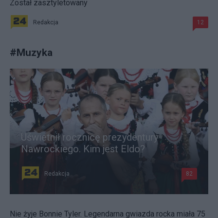
Został zasztyletowany
Redakcja
12
#
Muzyka
Uświetnił rocznicę prezydentury
Nawrockiego. Kim jest Eldo?
Redakcja
82
Nie żyje Bonnie Tyler. Legendarna gwiazda rocka miała 75