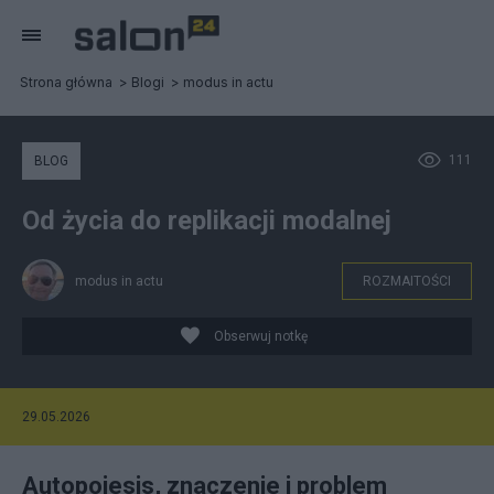
Strona główna
Blogi
modus in actu
111
BLOG
Od życia do replikacji modalnej
modus in actu
ROZMAITOŚCI
Obserwuj notkę
29.05.2026
Autopoiesis, znaczenie i problem