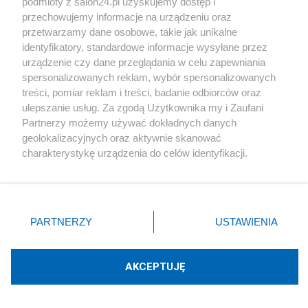
podmioty z salon24.pl uzyskujemy dostęp i
polskich turystów. Rząd apelował o
przechowujemy informacje na urządzeniu oraz
obniżki cen
przetwarzamy dane osobowe, takie jak unikalne
identyfikatory, standardowe informacje wysyłane przez
Redakcja
66
urządzenie czy dane przeglądania w celu zapewniania
spersonalizowanych reklam, wybór spersonalizowanych
treści, pomiar reklam i treści, badanie odbiorców oraz
ulepszanie usług. Za zgodą Użytkownika my i Zaufani
Wakacje europosłów. Jedni lecą pod palmy, inni zostają w
Partnerzy możemy używać dokładnych danych
Polsce
geolokalizacyjnych oraz aktywnie skanować
charakterystykę urządzenia do celów identyfikacji.
Redakcja
35
Ponieważ cenimy Twoją prywatność, prosimy o zgodę na
korzystanie z tych technologii poprzez kliknięcie
„Akceptuję”. Zgoda jest dobrowolna i zawsze możesz ją
Planujesz wakacje w Egipcie? Będzie łatwiej, ale drożej
zmienić/wycofać klikając przycisk ustawień prywatności
PARTNERZY
USTAWIENIA
Redakcja
1
znajdujący się w lewym dolnym rogu strony
. Niektóre
rodzaje przetwarzania danych nie wymagają zgody
użytkownika, ale masz prawo sprzeciwić się takiemu
AKCEPTUJĘ
#
Pogoda
przetwarzaniu. Preferencje będą miały zastosowania tylko
na tej witrynie.