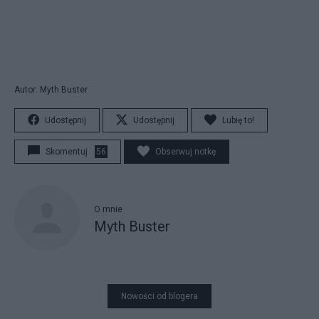
Autor: Myth Buster
Udostępnij
Udostępnij
Lubię to!
Skomentuj
56
Obserwuj notkę
O mnie
Myth Buster
Nowości od blogera