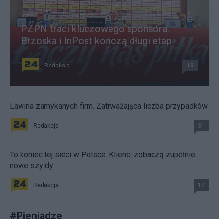
PZPN traci kluczowego sponsora.
Brzoska i InPost kończą długi etap
Redakcja
18
Lawina zamykanych firm. Zatrważająca liczba przypadków
Redakcja
31
To koniec tej sieci w Polsce. Klienci zobaczą zupełnie
nowe szyldy
Redakcja
14
#
Pieniądze