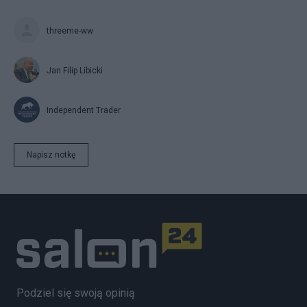
threeme-ww
Jan Filip Libicki
Independent Trader
Napisz notkę
Podziel się swoją opinią