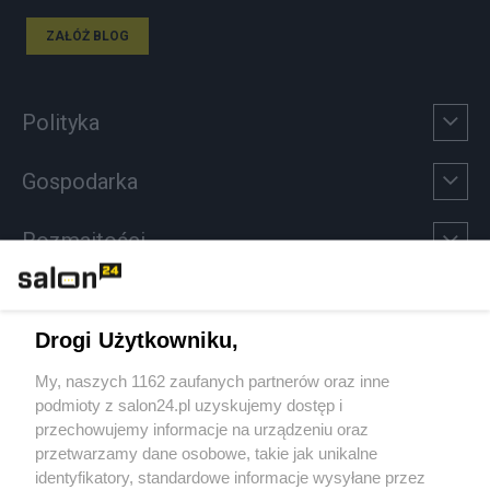
ZAŁÓŻ BLOG
Polityka
Gospodarka
Rozmaitości
Technologie
Drogi Użytkowniku,
Sport
My, naszych 1162 zaufanych partnerów oraz inne
podmioty z salon24.pl uzyskujemy dostęp i
Społeczeństwo
przechowujemy informacje na urządzeniu oraz
przetwarzamy dane osobowe, takie jak unikalne
Kultura
identyfikatory, standardowe informacje wysyłane przez