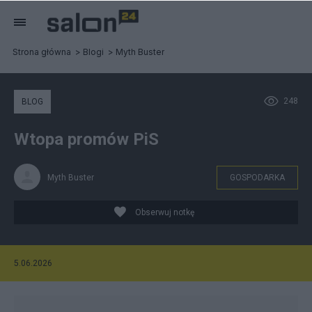
Strona główna
Blogi
Myth Buster
248
BLOG
Wtopa promów PiS
Myth Buster
GOSPODARKA
Obserwuj notkę
5.06.2026