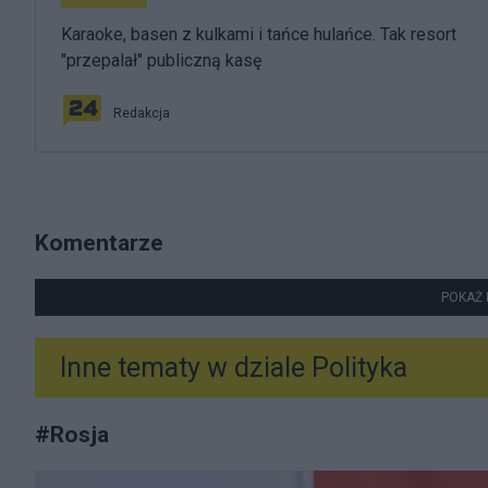
Karaoke, basen z kulkami i tańce hulańce. Tak resort
"przepalał" publiczną kasę
Redakcja
Komentarze
POKAŻ 
Inne tematy w dziale
Polityka
#
Rosja