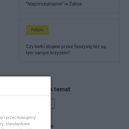
"Nieporozumienie" w Żabce
Polityka
Czy belki zbijane przez faszystę też są
tym samym krzyżem?
Piszą na ten temat
e
Rafał Woś
ęp i przechowujemy
ory, standardowe
Blogi na ten temat