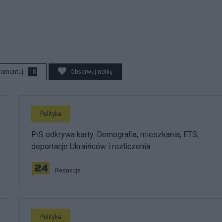
komentuj
18
Obserwuj notkę
Polityka
PiS odkrywa karty. Demografia, mieszkania, ETS,
deportacje Ukraińców i rozliczenia
Redakcja
Polityka