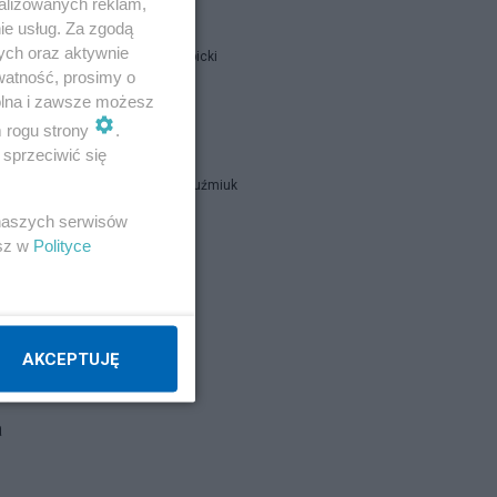
alizowanych reklam,
ie usług. Za zgodą
ych oraz aktywnie
Jan Filip Libicki
watność, prosimy o
wolna i zawsze możesz
catrw
e
m rogu strony
.
sprzeciwić się
Zbigniew Kuźmiuk
 naszych serwisów
esz w
Polityce
Napisz notkę
 to
 z
AKCEPTUJĘ
ać
a