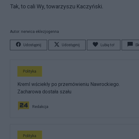
Tak, to cali Wy, towarzyszu Kaczyński.
Autor: nerwica eklezjogenna
Udostępnij
Udostępnij
Lubię to!
S
Polityka
Kreml wściekły po przemówieniu Nawrockiego.
Zacharowa dostała szału
Redakcja
Polityka