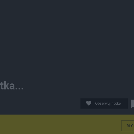
ka...
Obserwuj notkę
BLO