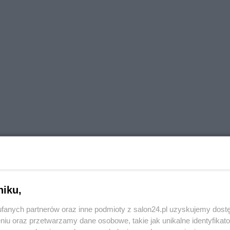
sprawa. Jeśli maczają, to kwestia tego, w czyim interesi
j partii nie opłaca się ostentacyjnie grać nie fair. Poza
niku,
fanych partnerów oraz inne podmioty z salon24.pl uzyskujemy dost
niu oraz przetwarzamy dane osobowe, takie jak unikalne identyfikat
ńskiego i środowiska, które przez dziesięciolecia