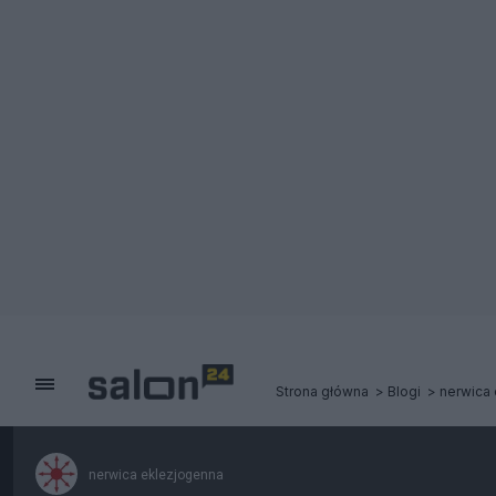
Strona główna
Blogi
nerwica
nerwica eklezjogenna