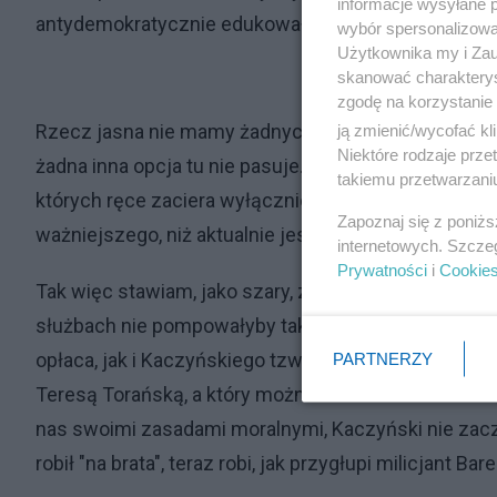
informacje wysyłane 
antydemokratycznie edukował. Do jego metod, zasa
wybór spersonalizowan
Użytkownika my i Zau
skanować charakterys
zgodę na korzystanie 
Rzecz jasna nie mamy żadnych dowodów, że robią to 
ją zmienić/wycofać kl
Niektóre rodzaje prz
żadna inna opcja tu nie pasuje. Autorstwo tych działa
takiemu przetwarzaniu
których ręce zaciera wyłącznie prezes Kaczyński?
Zapoznaj się z poniż
ważniejszego, niż aktualnie jest?
internetowych. Szcze
Prywatności
i
Cookie
Tak więc stawiam, jako szary, zwykły bloger, na tego
służbach nie pompowałyby tak tej akcji. Wskazuje na
opłaca, jak i Kaczyńskiego tzw. zasady moralne. Za
PARTNERZY
Teresą Torańską, a który można sobie do woli smako
nas swoimi zasadami moralnymi, Kaczyński nie zac
robił "na brata", teraz robi, jak przygłupi milicjant Bare