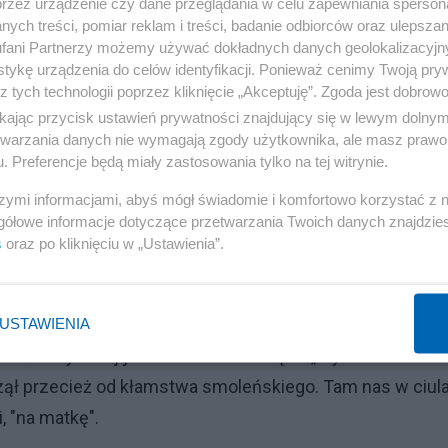
przez urządzenie czy dane przeglądania w celu zapewniania sperson
d i powszechnie znanej wiarygodności.
ych treści, pomiar reklam i treści, badanie odbiorców oraz ulepszan
fani Partnerzy możemy używać dokładnych danych geolokalizacyjn
tykę urządzenia do celów identyfikacji. Ponieważ cenimy Twoją pry
Reklama
z tych technologii poprzez kliknięcie „Akceptuję”. Zgoda jest dobro
ulokowani przez PiS w służbach polityczni aktywiści, al
ikając przycisk ustawień prywatności znajdujący się w lewym dolny
etwarzania danych nie wymagają zgody użytkownika, ale masz prawo 
ń samo się narzuca. Bo jakiż cel miałyby działania, po
. Preferencje będą miały zastosowania tylko na tej witrynie.
 Po których może odgrywać męczennika i kogoś
szymi informacjami, abyś mógł świadomie i komfortowo korzystać z
gółowe informacje dotyczące przetwarzania Twoich danych znajdzi
s
oraz po kliknięciu w „Ustawienia”.
 starego pierdołę. Bez jego aprobaty pisowskie krety w
 to zarówno to, kto na tym zyskuje, komu najbardziej się
sady, które porzucił na długo przed pamiętnym wywiadem
USTAWIENIA
wać z wydanej już w 1994 roku książki „My”. Bo zadziwi
zął przecież od kłamstwa smoleńskiego. Tam nas w ciul
i, "na matkę".