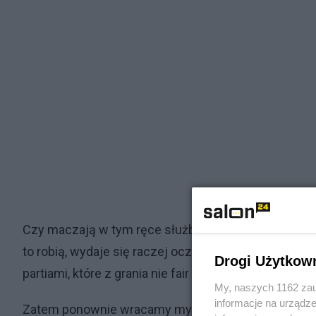
Czy maczają w tym ręce służby, to już zupełnie inna 
to robią, wydaje się raczej oczywista. Żadnej normalne
Drogi Użytkow
partiami, które z grania nie fair żyją.
My, naszych 1162 zau
informacje na urządze
Zatem ponownie wracamy myślami do Jarosława Kaczy