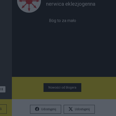
nerwica eklezjogenna
Bóg to za mało
Nowości od blogera
18
G
Udostępnij
Udostępnij