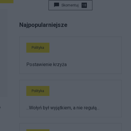
Skomentuj
18
Najpopularniejsze
Polityka
Postawienie krzyża
Polityka
o
...Wołyń był wyjątkiem, a nie regułą...