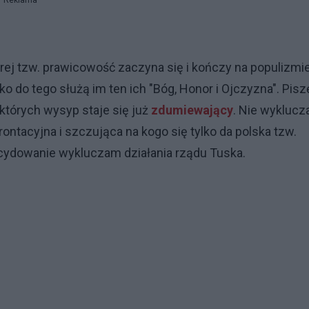
Reklama
órej tzw. prawicowość zaczyna się i kończy na populizmie
 do tego służą im ten ich "Bóg, Honor i Ojczyzna". Pisz
których wysyp staje się już
zdumiewający
. Nie wykluc
rontacyjna i szczująca na kogo się tylko da polska tzw.
cydowanie wykluczam działania rządu Tuska.