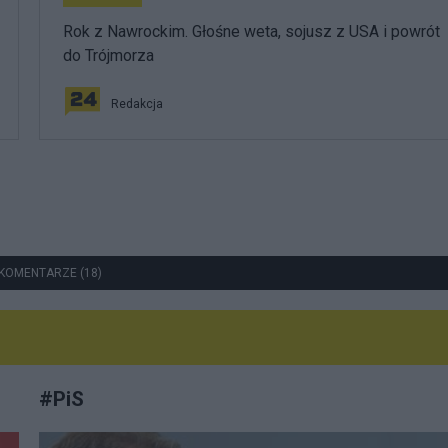
Rok z Nawrockim. Głośne weta, sojusz z USA i powrót
do Trójmorza
Redakcja
KOMENTARZE (18)
#
PiS