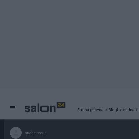
Strona główna
Blogi
nudna-te
nudna-teoria