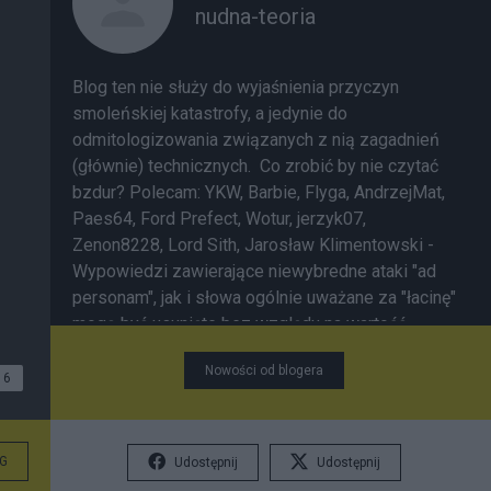
nudna-teoria
Blog ten nie służy do wyjaśnienia przyczyn
smoleńskiej katastrofy, a jedynie do
odmitologizowania związanych z nią zagadnień
(głównie) technicznych. Co zrobić by nie czytać
bzdur? Polecam:
YKW
,
Barbie
,
Flyga
,
AndrzejMat
,
Paes64
,
Ford Prefect
,
Wotur
,
jerzyk07
,
Zenon8228
,
Lord Sith
,
Jarosław Klimentowski
-
Wypowiedzi zawierające niewybredne ataki "ad
personam", jak i słowa ogólnie uważane za "łacinę"
mogą być usunięte bez względu na wartość
merytoryczną; jedyne ograniczenie wolności
Nowości od blogera
wypowiedzi.
6
G
Udostępnij
Udostępnij