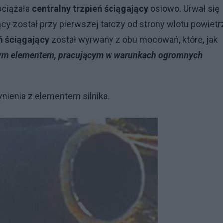
obciążała
centralny trzpień ściągający
osiowo. Urwał się
jący został przy pierwszej tarczy od strony wlotu powietr
ń ściągający
został wyrwany z obu mocowań, które, jak
znym elementem, pracującym w warunkach ogromnych
ynienia z elementem silnika.