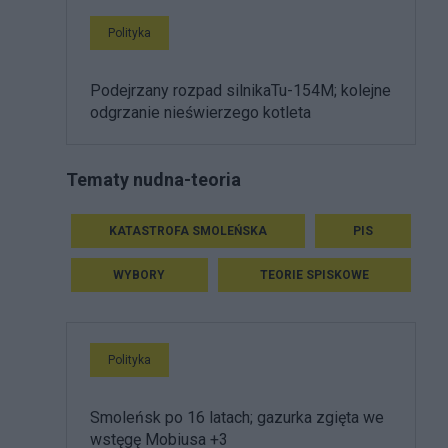
Polityka
Podejrzany rozpad silnikaTu-154M; kolejne
odgrzanie nieświerzego kotleta
Tematy nudna-teoria
KATASTROFA SMOLEŃSKA
PIS
WYBORY
TEORIE SPISKOWE
Polityka
Smoleńsk po 16 latach; gazurka zgięta we
wstęgę Mobiusa +3