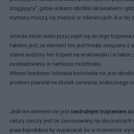
ściągający“, gdzie unikano obróbki skrawaniem i gdzi
wymiary muszą się mieścić w tolerancjach. A w tej d
Istorias imion wielu przyczepił się do tego trzpieni
Faktem jest, że element ten jest trwale związany 
stanie widzimy ten trzpień na wrakowisku i w taki
zeskładowaniu w namiocie na lotnisku.
Wbrew bredniom Istoriasa końcówka nie jest obrobi
przełom powstał na skutek zerwania, widocznego na 
Jeśli ten element nie jest
centralnym trzpieniem ś
natury rzeczy jest on zamocowany na obu końcach w
prawdopodobne by wyparował, bo w momencie wyrwan