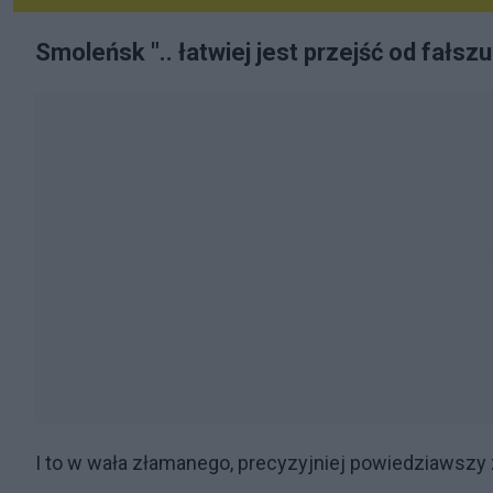
Smoleńsk ".. łatwiej jest przejść od fałsz
I to w wała złamanego, precyzyjniej powiedziawsz