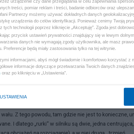
przez urządzenie czy dane przeglądania w celu zapewniania sperson
ych treści, pomiar reklam i treści, badanie odbiorców oraz ulepszan
a tarcze". Trzy tarcze z elementem centrującym i
fani Partnerzy możemy używać dokładnych danych geolokalizacyjn
tykę urządzenia do celów identyfikacji. Ponieważ cenimy Twoją pry
uwzględnieniu łopatek tworzą wirnik. Czy to rosyjski au
z tych technologii poprzez kliknięcie „Akceptuję”. Zgoda jest dobro
jące.
ikając przycisk ustawień prywatności znajdujący się w lewym dolny
etwarzania danych nie wymagają zgody użytkownika, ale masz prawo 
. Preferencje będą miały zastosowania tylko na tej witrynie.
szymi informacjami, abyś mógł świadomie i komfortowo korzystać z
 wymagania jakościowe i należą do nich wymagania
gółowe informacje dotyczące przetwarzania Twoich danych znajdzi
magania dotyczące jakości powierzchni nie są specjaln
s
oraz po kliknięciu w „Ustawienia”.
ntrowane są na specjalnej „rurce“ centrującej.
2 „Mikołaj Kopernik” 13 marca 1980 roku, to spowodowan
USTAWIENIA
ującego silnika. Powstał „karb“, na którym doszło do
 wału. Z tego powodu, tam gdzie nie jest to konieczne, u
e. I dlatego „rurki“ w silniku są dwie, jedna centrująca,
ca obciążeń na rozciąganie), a w niej druga, „trzpień