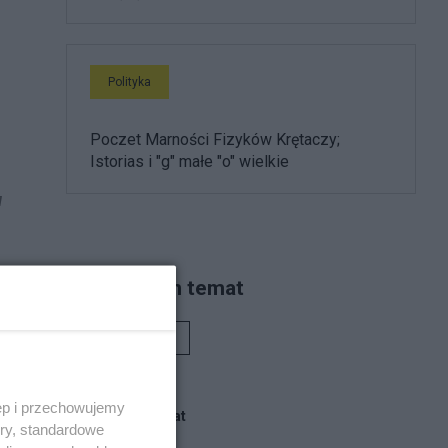
Polityka
Poczet Marności Fizyków Krętaczy;
Istorias i "g" małe "o" wielkie
я
Piszą na ten temat
Rafał Woś
ęp i przechowujemy
Blogi na ten temat
ory, standardowe