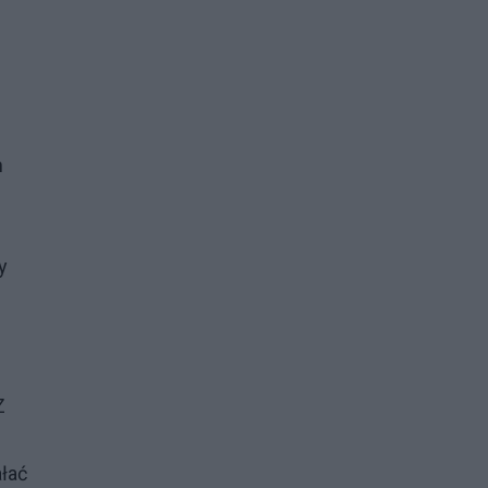
m
y
Z
łać