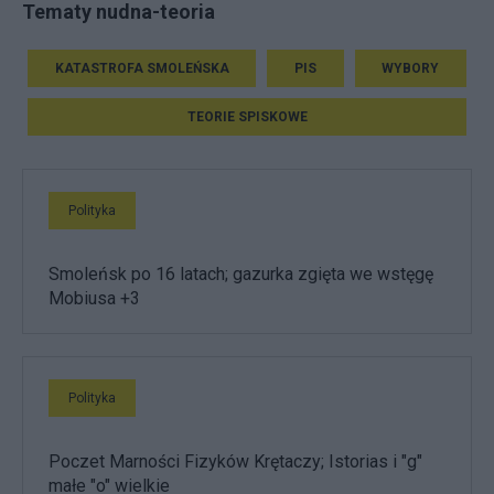
Tematy nudna-teoria
KATASTROFA SMOLEŃSKA
PIS
WYBORY
TEORIE SPISKOWE
Polityka
Smoleńsk po 16 latach; gazurka zgięta we wstęgę
Mobiusa +3
Polityka
Poczet Marności Fizyków Krętaczy; Istorias i "g"
małe "o" wielkie