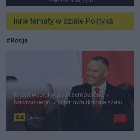
POKAŻ KOMENTARZE (11)
Inne tematy w dziale
Polityka
#
Rosja
Kreml wściekły po przemówieniu
Nawrockiego. Zacharowa dostała szału
Redakcja
308