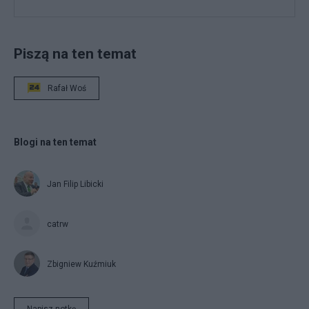
Piszą na ten temat
Rafał Woś
Blogi na ten temat
Jan Filip Libicki
catrw
Zbigniew Kuźmiuk
Napisz notkę