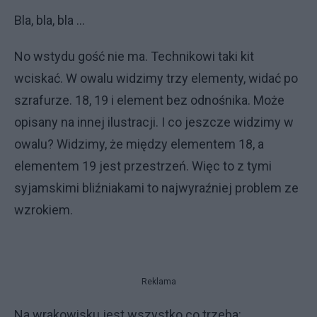
Bla, bla, bla ...
No wstydu gość nie ma. Technikowi taki kit
wciskać. W owalu widzimy trzy elementy, widać po
szrafurze. 18, 19 i element bez odnośnika. Może
opisany na innej ilustracji. I co jeszcze widzimy w
owalu? Widzimy, że między elementem 18, a
elementem 19 jest przestrzeń. Więc to z tymi
syjamskimi bliźniakami to najwyraźniej problem ze
wzrokiem.
Reklama
Na wrakowisku jest wszystko co trzeba: