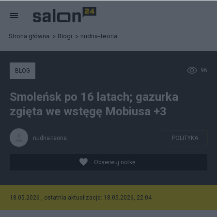
Strona główna
Blogi
nudna-teoria
96
BLOG
Smoleńsk po 16 latach; gazurka
zgięta we wstęgę Mobiusa +3
nudna-teoria
POLITYKA
Obserwuj notkę
18.05.2026 , ostatnia aktualizacja: 18.05.2026, 22:04