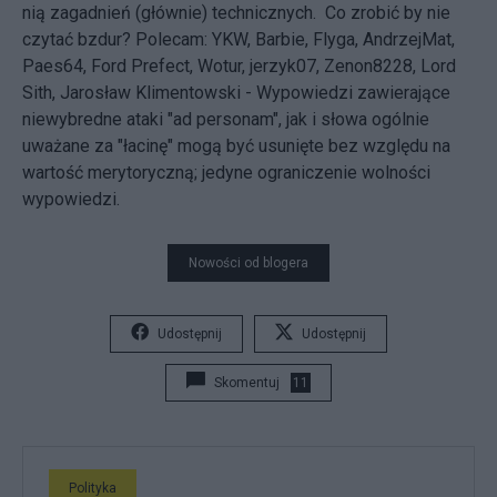
nią zagadnień (głównie) technicznych. Co zrobić by nie
czytać bzdur? Polecam:
YKW
,
Barbie
,
Flyga
,
AndrzejMat
,
Paes64
,
Ford Prefect
,
Wotur
,
jerzyk07
,
Zenon8228
,
Lord
Sith
,
Jarosław Klimentowski
- Wypowiedzi zawierające
niewybredne ataki "ad personam", jak i słowa ogólnie
uważane za "łacinę" mogą być usunięte bez względu na
wartość merytoryczną; jedyne ograniczenie wolności
wypowiedzi.
Nowości od blogera
Udostępnij
Udostępnij
Skomentuj
11
Polityka