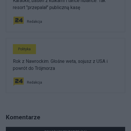
Karaoke, basen z kulkami i tańce hulańce. Tak
resort "przepalał" publiczną kasę
Redakcja
Polityka
Rok z Nawrockim. Głośne weta, sojusz z USA i
powrót do Trójmorza
Redakcja
Komentarze