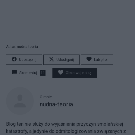
Autor: nudna-teoria
Udostępnij
Udostępnij
Lubię to!
Skomentuj
11
Obserwuj notkę
O mnie
nudna-teoria
Blog ten nie służy do wyjaśnienia przyczyn smoleńskiej
katastrofy, a jedynie do odmitologizowania związanych z