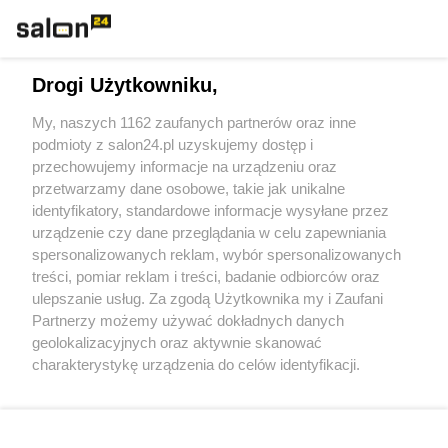
Technologie
Drogi Użytkowniku,
Sport
My, naszych 1162 zaufanych partnerów oraz inne
podmioty z salon24.pl uzyskujemy dostęp i
Społeczeństwo
przechowujemy informacje na urządzeniu oraz
przetwarzamy dane osobowe, takie jak unikalne
Kultura
identyfikatory, standardowe informacje wysyłane przez
urządzenie czy dane przeglądania w celu zapewniania
spersonalizowanych reklam, wybór spersonalizowanych
treści, pomiar reklam i treści, badanie odbiorców oraz
ulepszanie usług. Za zgodą Użytkownika my i Zaufani
X
Facebook
Instagram
Youtube
Partnerzy możemy używać dokładnych danych
geolokalizacyjnych oraz aktywnie skanować
charakterystykę urządzenia do celów identyfikacji.
Web Content Media sp. z o. o. © 2022
Ponieważ cenimy Twoją prywatność, prosimy o zgodę na
korzystanie z tych technologii poprzez kliknięcie
„Akceptuję”. Zgoda jest dobrowolna i zawsze możesz ją
Pomoc
O nas
Praca
Reklama
Kontakt