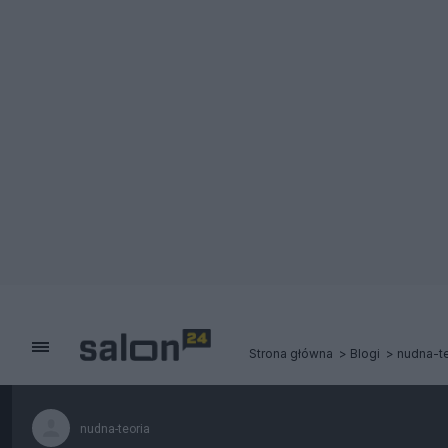
Strona główna
Blogi
nudna-te
nudna-teoria