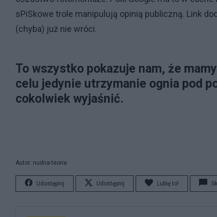
sPiSkowe trole manipulują opinią publiczną. Link d
(chyba) już nie wróci.
To wszystko pokazuje nam, że mamy
celu jedynie utrzymanie ognia pod p
cokolwiek wyjaśnić.
Autor: nudna-teoria
Udostępnij
Udostępnij
Lubię to!
S