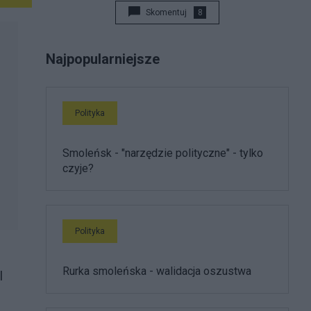
Skomentuj
8
Najpopularniejsze
Polityka
Smoleńsk - "narzędzie polityczne" - tylko
czyje?
Polityka
Rurka smoleńska - walidacja oszustwa
l