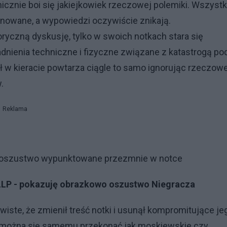
nicznie boi się jakiejkowiek rzeczowej polemiki. Wszystk
anowane, a wypowiedzi oczywiście znikają.
oryczną dyskusję, tylko w swoich notkach stara się
nienia techniczne i fizyczne związane z katastrogą po
ł w kieracie powtarza ciągle to samo ignorując rzeczow
w.
Reklama
t oszustwo wypunktowane przezmnie w notce
LLP - pokazuję obrazkowo oszustwo Niegracza
ste, że zmienił treść notki i usunął kompromitujące je
 można się samemu przekonać jak moskiewskie czy