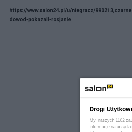
https://www.salon24.pl/u/niegracz/990213,czarne
dowod-pokazali-rosjanie
Drogi Użytkow
My, naszych 1162 zau
informacje na urządze