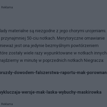
Reklama
lady materialne są niezgodne z jego chorymi urojeniami.
 przynajmniej 50-ciu notkach. Merytoryczne omawianie
ponieważ jest ona jedynie bezmyślnym powtórzeniem
, które zostały wiele razy wypunktowane w notkach innych
 znajdziemy w minutę w poprzednich notkach Niegracza:
k-bruzdy-dowodem-falszerstwa-raportu-mak-porownan
-wykluczaja-wersje-mak-laska-wybuchy-maskirowka
Reklama