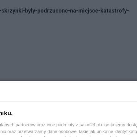
-skrzynki-byly-podrzucone-na-miejsce-katastrofy-
niku,
fanych partnerów oraz inne podmioty z salon24.pl uzyskujemy dost
niu oraz przetwarzamy dane osobowe, takie jak unikalne identyfikat