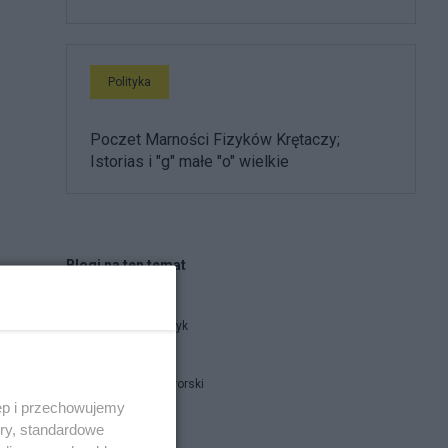
Polityka
Poczet Marności Fizyków Krętaczy;
Istorias i "g" małe "o" wielkie
Blogi na ten temat
Maciaszczyk
Michał Jaworski
ęp i przechowujemy
ory, standardowe
Tornado