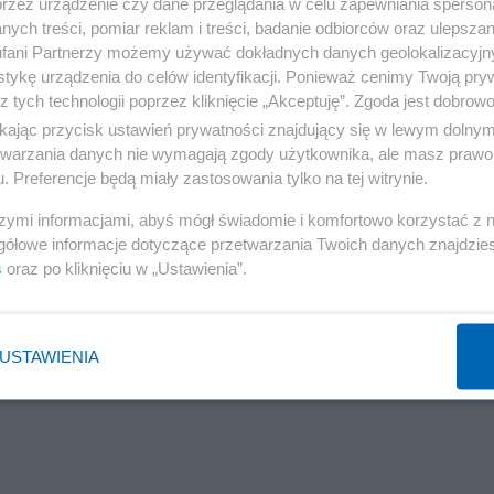
przez urządzenie czy dane przeglądania w celu zapewniania sperson
ych treści, pomiar reklam i treści, badanie odbiorców oraz ulepszan
fani Partnerzy możemy używać dokładnych danych geolokalizacyjn
tykę urządzenia do celów identyfikacji. Ponieważ cenimy Twoją pry
z tych technologii poprzez kliknięcie „Akceptuję”. Zgoda jest dobro
ikając przycisk ustawień prywatności znajdujący się w lewym dolny
etwarzania danych nie wymagają zgody użytkownika, ale masz prawo 
. Preferencje będą miały zastosowania tylko na tej witrynie.
acje-czarna-skryznka-tu-154-wybuch-w-ogonie-czy
szymi informacjami, abyś mógł świadomie i komfortowo korzystać z
gółowe informacje dotyczące przetwarzania Twoich danych znajdzi
skrzynka-dowod-ze-wersja-mak-laska-jest-fizycznie-
s
oraz po kliknięciu w „Ustawienia”.
skrzynka-dowod-ze-wersja-mak-laska-jest-fizycznie-
USTAWIENIA