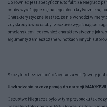
Co również jest specyficzne, to fakt, że Niegracz pa
osoby wyrażające się na jego blogu krytycznie są b
Charakterystyczne jest też, że nie wchodzi w meryt
zdyskredytować osoby rzeczowo wyjaśniające zagad
smoleńskiem i co również charakterystyczne jak wó
argumenty zamieszczane w notkach innych autoró
Szczytem bezczelności Niegracza vell Quwety jes
Uszkodzenia brzozy pasują do narracji MAK/KBW
Oszustwo Niegracza było w tym przypadku tak oczywi
oszustwo fotomontaże. Póki Google ma to w cache