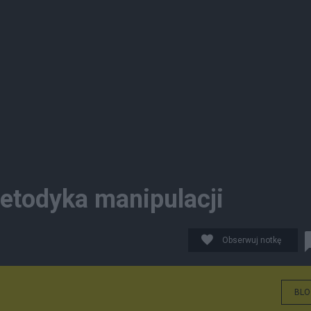
etodyka manipulacji
Obserwuj notkę
BLO