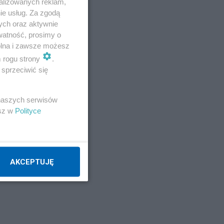
alizowanych reklam,
ie usług. Za zgodą
ych oraz aktywnie
Napisz notkę
watność, prosimy o
wolna i zawsze możesz
m rogu strony
.
sprzeciwić się
 naszych serwisów
esz w
Polityce
AKCEPTUJĘ