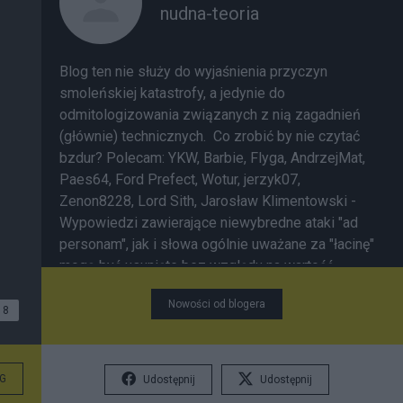
nudna-teoria
Blog ten nie służy do wyjaśnienia przyczyn
smoleńskiej katastrofy, a jedynie do
odmitologizowania związanych z nią zagadnień
(głównie) technicznych. Co zrobić by nie czytać
bzdur? Polecam:
YKW
,
Barbie
,
Flyga
,
AndrzejMat
,
Paes64
,
Ford Prefect
,
Wotur
,
jerzyk07
,
Zenon8228
,
Lord Sith
,
Jarosław Klimentowski
-
Wypowiedzi zawierające niewybredne ataki "ad
personam", jak i słowa ogólnie uważane za "łacinę"
mogą być usunięte bez względu na wartość
merytoryczną; jedyne ograniczenie wolności
Nowości od blogera
wypowiedzi.
8
G
Udostępnij
Udostępnij