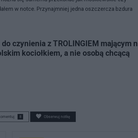
odałem w notce. Przynajmniej jedna oszczercza bzdura
 do czynienia z TROLINGIEM mającym n
olskim kociołkiem, a nie osobą chcącą
komentuj
8
Obserwuj notkę