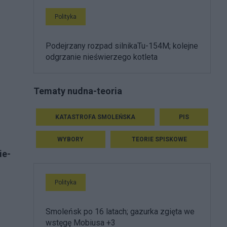
Polityka
Podejrzany rozpad silnikaTu-154M; kolejne
odgrzanie nieświerzego kotleta
Tematy nudna-teoria
KATASTROFA SMOLEŃSKA
PIS
WYBORY
TEORIE SPISKOWE
ie-
Polityka
Smoleńsk po 16 latach; gazurka zgięta we
wstęgę Mobiusa +3