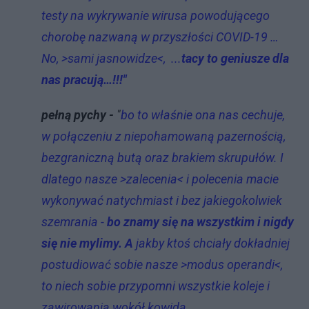
testy na wykrywanie wirusa powodującego
chorobę nazwaną w przyszłości COVID-19 …
No, >sami jasnowidze<, ...
tacy to geniusze dla
nas pracują…!!!"
pełną pychy -
"
bo to właśnie ona nas cechuje,
w połączeniu z niepohamowaną pazernością,
bezgraniczną butą oraz brakiem skrupułów. I
dlatego nasze >zalecenia< i polecenia macie
wykonywać natychmiast i bez jakiegokolwiek
szemrania -
bo znamy się na wszystkim i nigdy
się nie mylimy. A
jakby ktoś chciały dokładniej
postudiować sobie nasze >modus operandi<,
to niech sobie przypomni wszystkie koleje i
zawirowania wokół kowida...