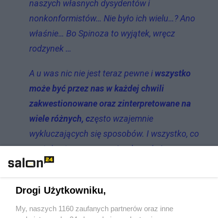
naszych własnych dysydentów i
nonkonformistów… Nie było ich wielu…? Ano
właśnie… Bo Spinoza to wyjątek, wręcz
rodzynek …
A u was nic nie jest teraz pewne i
wszystko
może być przez nas w każdej chwili
zakwestionowane oraz zinterpretowane na
wiele różnych, c
zęsto wzajemnie
wykluczających się sposobów. I wszystko, co
zostało stworzone, może okazać się
przeciwieństwem tego, czemu miało służyć.
Piętnujemy także wasze systemy wartości jako
Drogi Użytkowniku,
arbitralne i determinujące człowieka. I
praktycznie wszystko co wasze, jest przez nas
My, naszych 1160 zaufanych partnerów oraz inne