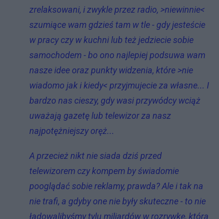
zrelaksowani, i zwykle przez radio, >
niewinnie<
szumiące wam gdzieś tam w tle - gdy jesteście
w pracy czy w kuchni lub też jedziecie sobie
samochodem - bo ono najlepiej podsuwa wam
nasze idee oraz punkty widzenia, które >nie
wiadomo jak i kiedy< przyjmujecie za własne... I
bardzo nas cieszy, gdy wasi przywódcy wciąż
uważają gazetę lub telewizor za nasz
najpotężniejszy oręż...
A przecież nikt nie siada dziś przed
telewizorem czy kompem by świadomie
pooglądać sobie reklamy, prawda? Ale i tak na
nie trafi, a gdyby one nie były skuteczne - to nie
ładowalibyśmy tylu miliardów w rozrywkę, która