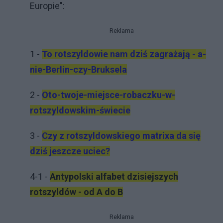
Europie":
Reklama
1 -
To rotszyldowie nam dziś zagrażają - a-
nie-Berlin-czy-Bruksela
2 -
Oto-twoje-miejsce-robaczku-w-
rotszyldowskim-świecie
3 -
Czy z rotszyldowskiego matrixa da się
dziś jeszcze uciec?
4-1 -
Antypolski alfabet dzisiejszych
rotszyldów - od A do B
Reklama