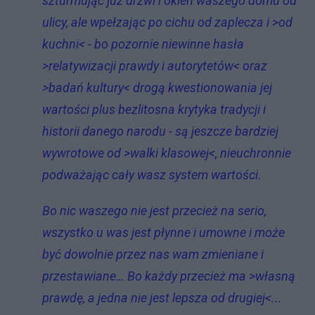
szturmując już drzwi i okien waszego domu od
ulicy, ale wpełzając po cichu od zaplecza i >od
kuchni< - bo pozornie niewinne hasła
>relatywizacji prawdy i autorytetów< oraz
>badań kultury< drogą kwestionowania jej
wartości plus bezlitosna krytyka tradycji i
historii danego narodu - są jeszcze bardziej
wywrotowe od >walki klasowej<, nieuchronnie
podważając cały wasz system wartości.
Bo nic waszego nie jest przecież na serio,
wszystko u was jest płynne i umowne i może
być dowolnie przez nas wam zmieniane i
przestawiane… Bo każdy przecież ma >własną
prawdę, a jedna nie jest lepsza od drugiej<...