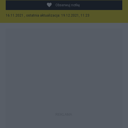
Obserwuj notkę
16.11.2021 , ostatnia aktualizacja: 19.12.2021, 11:23