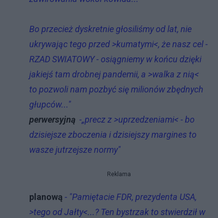
Bo przecież dyskretnie głosiliśmy od lat, nie
ukrywając tego przed >kumatymi<, że nasz cel -
RZAD SWIATOWY - osiągniemy w końcu dzięki
jakiejś tam drobnej pandemii, a >walka z nią<
to pozwoli nam pozbyć się milionów zbędnych
głupców..."
perwersyjną
-„precz z >uprzedzeniami< - bo
dzisiejsze zboczenia i dzisiejszy margines to
wasze jutrzejsze normy"
Reklama
planową
- "Pamiętacie FDR, prezydenta USA,
>tego od Jałty<...? Ten bystrzak to stwierdził w