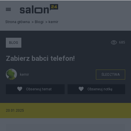
Strona główna
Blogi
kemir
685
BLOG
Zabierz babci telefon!
kemir
ŚLEDZTWA
Obserwuj temat
Obserwuj notkę
20.01.2025