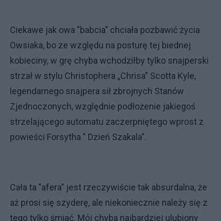
Ciekawe jak owa "babcia" chciała pozbawić życia
Owsiaka, bo ze względu na posturę tej biednej
kobieciny, w grę chyba wchodziłby tylko snajperski
strzał w stylu Christophera „Chrisa” Scotta Kyle,
legendarnego snajpera sił zbrojnych Stanów
Zjednoczonych, względnie podłożenie jakiegoś
strzelającego automatu zaczerpniętego wprost z
powieści Forsytha " Dzień Szakala".
Cała ta "afera" jest rzeczywiście tak absurdalna, że
aż prosi się szyderę, ale niekoniecznie należy się z
tego tylko śmiać. Mój chyba najbardziej ulubiony