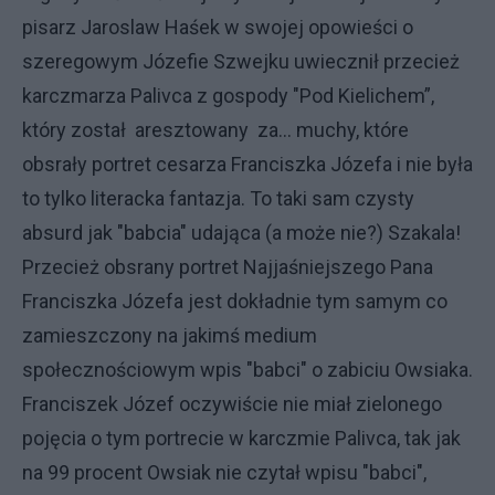
pisarz Jaroslaw Haśek w swojej opowieści o
szeregowym Józefie Szwejku uwiecznił przecież
karczmarza Palivca z gospody "Pod Kielichem”,
który został aresztowany za... muchy, które
obsrały portret cesarza Franciszka Józefa i nie była
to tylko literacka fantazja. To taki sam czysty
absurd jak "babcia" udająca (a może nie?) Szakala!
Przecież obsrany portret Najjaśniejszego Pana
Franciszka Józefa jest dokładnie tym samym co
zamieszczony na jakimś medium
społecznościowym wpis "babci" o zabiciu Owsiaka.
Franciszek Józef oczywiście nie miał zielonego
pojęcia o tym portrecie w karczmie Palivca, tak jak
na 99 procent Owsiak nie czytał wpisu "babci",