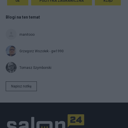
UE
POLITYKA ZAGRANICZNA
RZĄD
Blogi na ten temat
manitooo
Grzegorz Wszołek - gw1990
Tomasz Szymborski
Napisz notkę