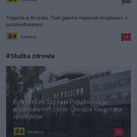
Tragedia w Brzesku. Tłum gapiów nagrywał śmigłowiec z
poszkodowanym
Redakcja
29
#
Służba zdrowia
Była prezes Szpitala Południowego
przerwała milczenie. Obciąża Kacprzyka
i polityków
Redakcja
62