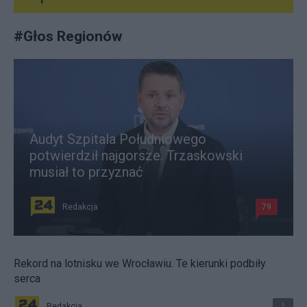
#
Głos Regionów
Audyt Szpitala Południowego
potwierdził najgorsze. Trzaskowski
musiał to przyznać
Redakcja
79
Rekord na lotnisku we Wrocławiu. Te kierunki podbiły
serca
Redakcja
1