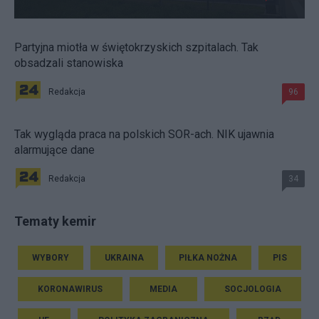
Partyjna miotła w świętokrzyskich szpitalach. Tak
obsadzali stanowiska
Redakcja
96
Tak wygląda praca na polskich SOR-ach. NIK ujawnia
alarmujące dane
Redakcja
34
Tematy kemir
WYBORY
UKRAINA
PIŁKA NOŻNA
PIS
KORONAWIRUS
MEDIA
SOCJOLOGIA