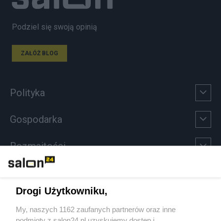
Podziel się swoją opinią
ZAŁÓŻ BLOG
Polityka
Gospodarka
Rozmaitości
Technologie
Drogi Użytkowniku,
Sport
My, naszych 1162 zaufanych partnerów oraz inne
podmioty z salon24.pl uzyskujemy dostęp i