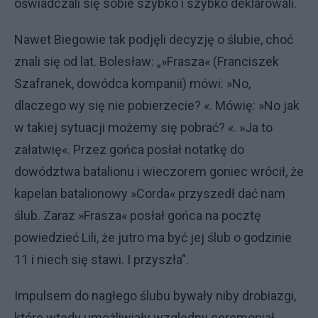
oświadczali się sobie szybko i szybko deklarowali.
Nawet Biegowie tak podjęli decyzję o ślubie, choć
znali się od lat. Bolesław: „»Frasza« (Franciszek
Szafranek, dowódca kompanii) mówi: »No,
dlaczego wy się nie pobierzecie? «. Mówię: »No jak
w takiej sytuacji możemy się pobrać? «. »Ja to
załatwię«. Przez gońca posłał notatkę do
dowództwa batalionu i wieczorem goniec wrócił, że
kapelan batalionowy »Corda« przyszedł dać nam
ślub. Zaraz »Frasza« posłał gońca na pocztę
powiedzieć Lili, że jutro ma być jej ślub o godzinie
11 i niech się stawi. I przyszła”.
Impulsem do nagłego ślubu bywały niby drobiazgi,
które wtedy umożliwiały względny ceremoniał.