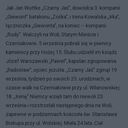
Jak Jan Wuttke „Czarny Jaś”, dowódca 3. kompanii
„Giewont” batalionu „Zośka”, i Irena Kowalska „Irka”,
łączniczka „Giewonta”, na koniec – kompanii
„Rudy”. Walczyli na Woli, Starym Mieście i
Czerniakowie. 5 września pobrali się w piwnicy
kamienicy przy Hożej 15. Ślubu udzielił im ksiądz
Józef Warszawski „Paweł”, kapelan zgrupowania
„Radosław”, ojciec jezuita. „Czarny Jaś” zginął 19
września, tydzień po swoich 23. urodzinach, w
czasie walk na Czerniakowie przy ul. Wilanowskiej
18. „Irenę” Niemcy wzięli tam do niewoli 23
września i rozstrzelali następnego dnia na Woli,
zapewne w podziemiach kościoła św. Stanisława
Biskupa przy ul. Wolskiej. Miała 24 lata. Ciał