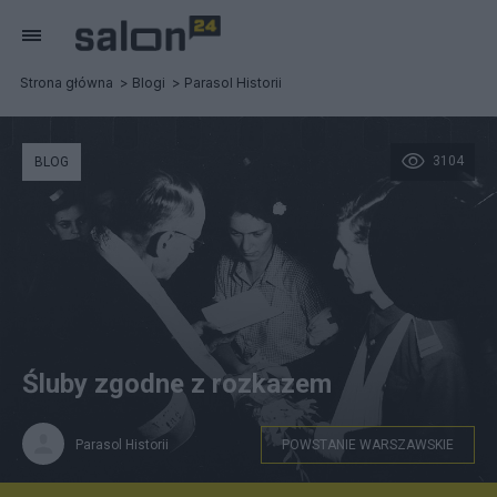
Strona główna
Blogi
Parasol Historii
3104
BLOG
Śluby zgodne z rozkazem
Parasol Historii
POWSTANIE WARSZAWSKIE
Ślub sanitariuszki Alicji Treutler "Jarmuż" i