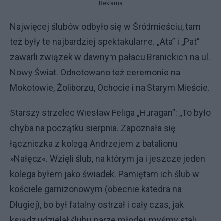
Reklama
Najwięcej ślubów odbyło się w Śródmieściu, tam
też były te najbardziej spektakularne. „Ata” i „Pat”
zawarli związek w dawnym pałacu Branickich na ul.
Nowy Świat. Odnotowano też ceremonie na
Mokotowie, Żoliborzu, Ochocie i na Starym Mieście.
Starszy strzelec Wiesław Feliga „Huragan”: „To było
chyba na początku sierpnia. Zapoznała się
łączniczka z kolegą Andrzejem z batalionu
»Nałęcz«. Wzięli ślub, na którym ja i jeszcze jeden
kolega byłem jako świadek. Pamiętam ich ślub w
kościele garnizonowym (obecnie katedra na
Długiej), bo był fatalny ostrzał i cały czas, jak
ksiądz udzielał ślubu parze młodej, myśmy stali,