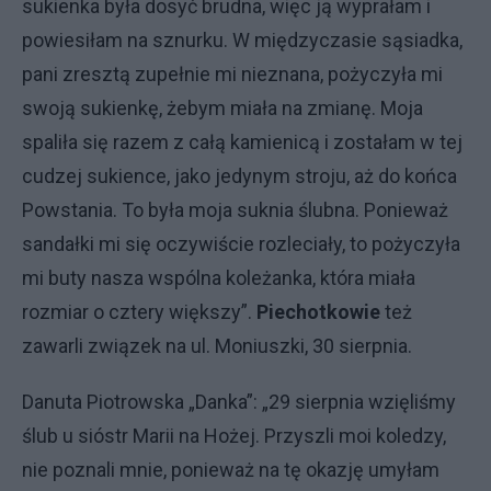
sukienka była dosyć brudna, więc ją wyprałam i
powiesiłam na sznurku. W międzyczasie sąsiadka,
pani zresztą zupełnie mi nieznana, pożyczyła mi
swoją sukienkę, żebym miała na zmianę. Moja
spaliła się razem z całą kamienicą i zostałam w tej
cudzej sukience, jako jedynym stroju, aż do końca
Powstania. To była moja suknia ślubna. Ponieważ
sandałki mi się oczywiście rozleciały, to pożyczyła
mi buty nasza wspólna koleżanka, która miała
rozmiar o cztery większy”.
Piechotkowie
też
zawarli związek na ul. Moniuszki, 30 sierpnia.
Danuta Piotrowska „Danka”: „29 sierpnia wzięliśmy
ślub u sióstr Marii na Hożej. Przyszli moi koledzy,
nie poznali mnie, ponieważ na tę okazję umyłam