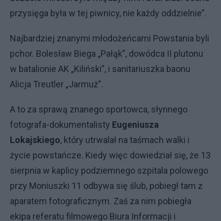
przysięga była w tej piwnicy, nie każdy oddzielnie”.
Najbardziej znanymi młodożeńcami Powstania byli
pchor. Bolesław Biega „Pałąk”, dowódca II plutonu
w batalionie AK „Kiliński”, i sanitariuszka baonu
Alicja Treutler „Jarmuż”.
A to za sprawą znanego sportowca, słynnego
fotografa-dokumentalisty
Eugeniusza
Lokajskiego
, który utrwalał na taśmach walki i
życie powstańcze. Kiedy więc dowiedział się, że 13
sierpnia w kaplicy podziemnego szpitala polowego
przy Moniuszki 11 odbywa się ślub, pobiegł tam z
aparatem fotograficznym. Zaś za nim pobiegła
ekipa referatu filmowego Biura Informacji i