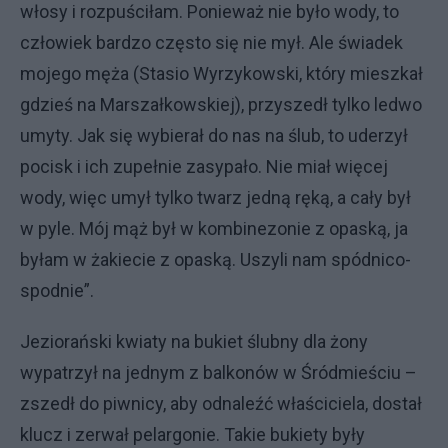
włosy i rozpuściłam. Ponieważ nie było wody, to
człowiek bardzo często się nie mył. Ale świadek
mojego męża (Stasio Wyrzykowski, który mieszkał
gdzieś na Marszałkowskiej), przyszedł tylko ledwo
umyty. Jak się wybierał do nas na ślub, to uderzył
pocisk i ich zupełnie zasypało. Nie miał więcej
wody, więc umył tylko twarz jedną ręką, a cały był
w pyle. Mój mąż był w kombinezonie z opaską, ja
byłam w żakiecie z opaską. Uszyli nam spódnico-
spodnie”.
Jeziorański kwiaty na bukiet ślubny dla żony
wypatrzył na jednym z balkonów w Śródmieściu –
zszedł do piwnicy, aby odnaleźć właściciela, dostał
klucz i zerwał pelargonie. Takie bukiety były