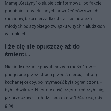
Mamę „Grażyny” o ślubie poinformowali po fakcie,
podobnie jak wielu innych nowożeńców swoich
rodziców, bo ci nierzadko starali się odwieźć
młodych od szybkiego związku w tych nieludzkich
warunkach.
I że cię nie opuszczę aż do
śmierci…
Niekiedy uczucie powstańczych małżeństw –
podgrzane przez strach przed śmiercią i utratą
kochanej osoby, bo intymność była ograniczona –
było chwilowe. Niestety dość często kończyło się,
jak przeczuwali młodzi: jeszcze w 1944 roku, gdy
ginęli.