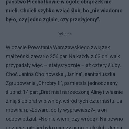
państwo Piechotkowie w ogóle obrączek nie
mieli. Chcieli szybko wziąć ślub, bo „nie wiadomo
było, czy jedno zginie, czy przeżyjemy”.
Reklama
W czasie Powstania Warszawskiego związek
małżeński zawarło 256 par. Na każdy z 63 dni walk
przypadały więc – statystycznie – aż cztery śluby.
Choć Janina Chojnowska „Janina”, sanitariuszka
Zgrupowania „Chrobry II”, pamiętała jednoczesny
ślub aż 14 par: „Brat miał narzeczoną Alinę i właśnie
z nią ślub brał w piwnicy, wśród tych czternastu. Ja
mówiłam: »Edward, co ty wyprawiasz?«, a on
odpowiedział: »No nie wiem, czy wrócę«. Na pewno
uczucie miłości było między nimi i brali ślub. Jedna