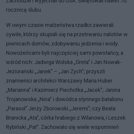
Zachodzie i wyjechali do USA. Świętowali nawet 70.
rocznicę ślubu.
W owym czasie małżeństwa rzadko zawierali
cywile, którzy skupiali się na przetrwaniu nalotów w
piwnicach domów, zdobywaniu jedzenia i wody.
Nowożeńcami byli najczęściej sami powstańcy, a
wśród nich: Jadwiga Wolska „Greta” i Jan Nowak-
Jeziorański „Janek” – „Jan Zych”; przyszli
znamienici architekci Warszawy Maria Huber
„Marianna” i Kazimierz Piechotka „Jacek”; Janina
Trojanowska „Nina” i dowódca słynnego batalionu
„Parasol” Jerzy Zborowski „Jeremi”; czy Beata
Branicka „Ata”, córka hrabiego z Wilanowa, i Leszek
Rybiński „Pat”. Zachowało się wiele wspomnień