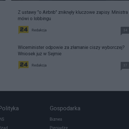
Z ustawy "o Airbnb" zniknęły kluczowe zapisy. Ministra
mówi o lobbingu
Redakcja
34
Wiceminister odpowie za złamanie ciszy wyborczej?
Wniosek już w Sejmie
Redakcja
37
Polityka
Gospodarka
PiS
Biznes
Rząd
Pieniądze