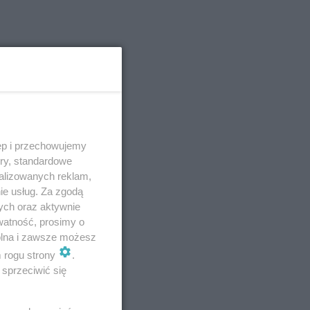
w
ęp i przechowujemy
ory, standardowe
alizowanych reklam,
ie usług. Za zgodą
ych oraz aktywnie
watność, prosimy o
wolna i zawsze możesz
m rogu strony
.
sprzeciwić się