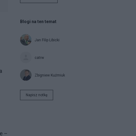
Blogi na ten temat
Jan Filip Libicki
catrw
a
Zbigniew Kuźmiuk
Napisz notkę
e –