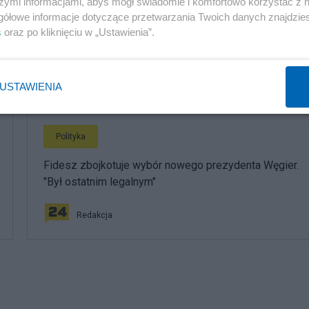
szymi informacjami, abyś mógł świadomie i komfortowo korzystać z
gółowe informacje dotyczące przetwarzania Twoich danych znajdzi
Karaoke, basen z kulkami i tańce hulańce. Tak resort
s
oraz po kliknięciu w „Ustawienia”.
"przepalał" publiczną kasę
Redakcja
USTAWIENIA
Polityka
Fidesz zbojkotuje wybór nowego prezydenta Węgier.
"Był ostatnim legalnym"
Redakcja