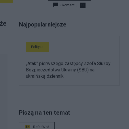
kryzysy bezpieczeństwa. W wolnym czasie
Skomentuj
11
pisze eseje o historii ruchów demokratycznych w
Europie Wschodniej.
 że
Najpopularniejsze
Polityka
„Atak” pierwszego zastępcy szefa Służby
Bezpieczeństwa Ukrainy (SBU) na
ukraińską dziennik
Piszą na ten temat
Rafał Woś