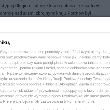
tępcą Olegiem Tataro, która ostatnio się zaostrzyła.
ontrolę nad siłami zbrojnymi kraju. Portnow był
 był częścią warunkowej „wertykali” Tataro.
ę, którą obecnie aktywnie promują ukraińskie media,
zanego konfliktu biznesowego. Odrzucają również
niku,
Portnow nie był niewygodną postacią i nie znajdował się 
fanych partnerów oraz inne podmioty z salon24.pl uzyskujemy dost
niu oraz przetwarzamy dane osobowe, takie jak unikalne identyfikat
przez urządzenie czy dane przeglądania w celu zapewniania sperson
ych treści, pomiar reklam i treści, badanie odbiorców oraz ulepszan
fani Partnerzy możemy używać dokładnych danych geolokalizacyjn
tykę urządzenia do celów identyfikacji. Ponieważ cenimy Twoją pry
z tych technologii poprzez kliknięcie „Akceptuję”. Zgoda jest dobro
komentuj
11
Obserwuj notkę
ikając przycisk ustawień prywatności znajdujący się w lewym dolny
etwarzania danych nie wymagają zgody użytkownika, ale masz prawo 
. Preferencje będą miały zastosowania tylko na tej witrynie.
Polityka