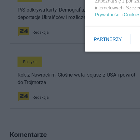
Zapoznaj się z poniż
internetowych. Szcze
PiS odkrywa karty. Demografia, mieszkania, ETS,
Prywatności
i
Cookie
deportacje Ukraińców i rozliczenia
Redakcja
PARTNERZY
Polityka
Rok z Nawrockim. Głośne weta, sojusz z USA i powrót
do Trójmorza
Redakcja
Komentarze