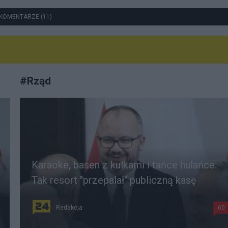
KOMENTARZE (11)
#
Rząd
Karaoke, basen z kulkami i tańce hulańce.
Tak resort "przepalał" publiczną kasę
Redakcja
60