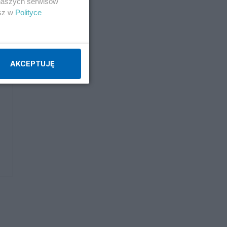
 naszych serwisów
esz w
Polityce
AKCEPTUJĘ