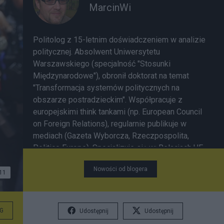
MarcinWi
Politolog z 15-letnim doświadczeniem w analizie
politycznej. Absolwent Uniwersytetu
Warszawskiego (specjalność "Stosunki
Międzynarodowe"), obronił doktorat na temat
"Transformacja systemów politycznych na
obszarze postradzieckim". Współpracuje z
europejskimi think tankami (np. European Council
on Foreign Relations), regularnie publikuje w
mediach (Gazeta Wyborcza, Rzeczpospolita,
Politico Europe). Specjalizuje się w: Relacjach UE
z Ukrainą, Białorusią i Rosją; Stabilności
Nowości od blogera
politycznej Europy Środkowo-Wschodniej;
11
Kremlinologii i strategiach geopolitycznych.
Prowadzi bloga jako platformę do krytycznej
analizy bieżących wydarzeń, często komentuje
G
Udostępnij
Udostępnij
wybory parlamentarne, międzynarodowe sankcje i