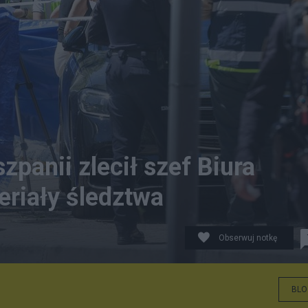
panii zlecił szef Biura
eriały śledztwa
Obserwuj notkę
BLO