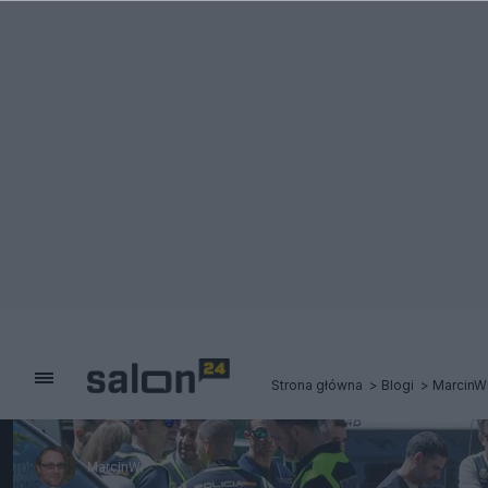
Strona główna
Blogi
MarcinW
MarcinWi