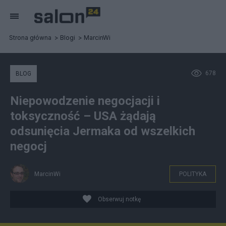
Strona główna
Blogi
MarcinWi
678
BLOG
Niepowodzenie negocjacji i
toksyczność – USA żądają
odsunięcia Jermaka od wszelkich
negocj
MarcinWi
POLITYKA
Obserwuj notkę