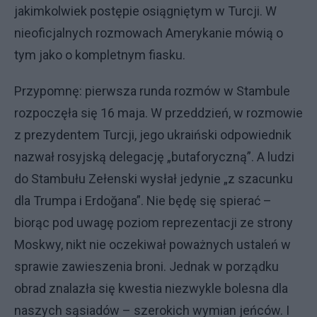
jakimkolwiek postępie osiągniętym w Turcji. W
nieoficjalnych rozmowach Amerykanie mówią o
tym jako o kompletnym fiasku.
Przypomnę: pierwsza runda rozmów w Stambule
rozpoczęła się 16 maja. W przeddzień, w rozmowie
z prezydentem Turcji, jego ukraiński odpowiednik
nazwał rosyjską delegację „butaforyczną”. A ludzi
do Stambułu Zełenski wysłał jedynie „z szacunku
dla Trumpa i Erdoğana”. Nie będę się spierać –
biorąc pod uwagę poziom reprezentacji ze strony
Moskwy, nikt nie oczekiwał poważnych ustaleń w
sprawie zawieszenia broni. Jednak w porządku
obrad znalazła się kwestia niezwykle bolesna dla
naszych sąsiadów – szerokich wymian jeńców. I