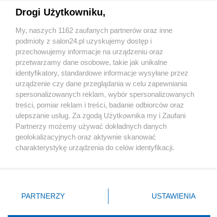
Drogi Użytkowniku,
Sport
My, naszych 1162 zaufanych partnerów oraz inne
podmioty z salon24.pl uzyskujemy dostęp i
Społeczeństwo
przechowujemy informacje na urządzeniu oraz
przetwarzamy dane osobowe, takie jak unikalne
Kultura
identyfikatory, standardowe informacje wysyłane przez
urządzenie czy dane przeglądania w celu zapewniania
spersonalizowanych reklam, wybór spersonalizowanych
treści, pomiar reklam i treści, badanie odbiorców oraz
ulepszanie usług. Za zgodą Użytkownika my i Zaufani
X
Facebook
Instagram
Youtube
Partnerzy możemy używać dokładnych danych
geolokalizacyjnych oraz aktywnie skanować
charakterystykę urządzenia do celów identyfikacji.
Web Content Media sp. z o. o. © 2022
Ponieważ cenimy Twoją prywatność, prosimy o zgodę na
korzystanie z tych technologii poprzez kliknięcie
„Akceptuję”. Zgoda jest dobrowolna i zawsze możesz ją
Pomoc
O nas
Praca
Reklama
Kontakt
zmienić/wycofać klikając przycisk ustawień prywatności
PARTNERZY
USTAWIENIA
znajdujący się w lewym dolnym rogu strony
. Niektóre
rodzaje przetwarzania danych nie wymagają zgody