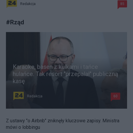
Redakcja
85
#
Rząd
Karaoke, basen z kulkami i tańce
hulańce. Tak resort "przepalał" publiczną
kasę
Redakcja
60
Z ustawy "o Airbnb" zniknęły kluczowe zapisy. Ministra
mówi o lobbingu