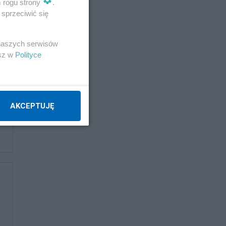
m rogu strony
.
sprzeciwić się
 naszych serwisów
esz w
Polityce
AKCEPTUJĘ