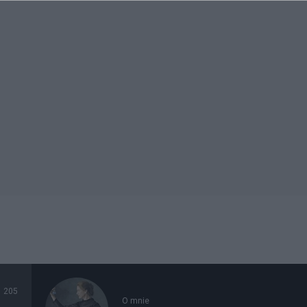
205
O mnie