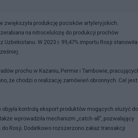
e zwiększyła produkcję pocisków artyleryjskich.
zerabiana na nitrocelulozę do produkcji prochów
 Uzbekistanu. W 2023 r. 99,47% importu Rosji stanowiła
ześniej.
ładów prochu w Kazaniu, Permie i Tambowie, pracującyc
o, że chodzi o realizację zamówień obronnych. Cel jest
r.) objęła kontrolą eksport produktów mogących służyć do
także wprowadziła mechanizm „catch-all”, pozwalający
fią do Rosji. Dodatkowo rozszerzono zakaz transakcji