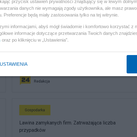
ikając przycisk ustawień prywatności znajdujący się w lewym dolny
etwarzania danych nie wymagają zgody użytkownika, ale masz prawo 
. Preferencje będą miały zastosowania tylko na tej witrynie.
komentuj
6
Obserwuj notkę
szymi informacjami, abyś mógł świadomie i komfortowo korzystać z
gółowe informacje dotyczące przetwarzania Twoich danych znajdzi
s
oraz po kliknięciu w „Ustawienia”.
Gospodarka
Długi niemal jak pensja. W tych regionach Polacy mają
USTAWIENIA
największy kłopot
Redakcja
Gospodarka
Lawina zamykanych firm. Zatrważająca liczba
przypadków