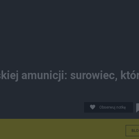
iej amunicji: surowiec, któ
Obserwuj notkę
BLO