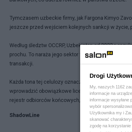
Tymczasem uzbeckie firmy, jak Fargona Kimyo Zavod
jeszcze przed wejściem kolejnych sankcji w życie, 
Według śledztw OCCRP, Uzbekistan od 2022 r. regula
prochu. To naraża jego sektor finansowy na ryzyko s
transakcji.
Drogi Użytkow
Każda tona tej celulozy oznacza kolejne pociski, kt
My, naszych 1162 zau
wprowadzić obowiązkowe licencjonowanie całego łań
informacje na urządze
rejestr odbiorców końcowych, aby uniemożliwić omij
informacje wysyłane 
wybór spersonalizowan
Użytkownika my i Zau
ShadowLine
skanować charakterys
zgodę na korzystanie 