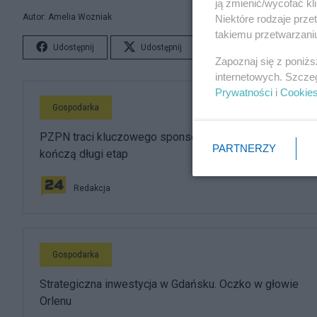
ją zmienić/wycofać kl
Autor: Amelia Wozniak
Niektóre rodzaje prz
takiemu przetwarzaniu
Udostępnij
Udostępnij
Lubię to!
S
Zapoznaj się z poniż
internetowych. Szcze
Prywatności
i
Cookie
Gospodarka
PZPN traci kluczowego sponsora. Brzoska i InPost
PARTNERZY
kończą długi etap
Redakcja
Gospodarka
Strategiczna inwestycja w Gdańsku. Oczko w głowie
Orlenu