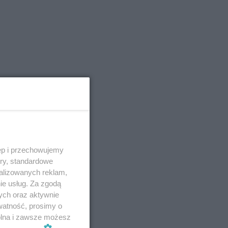
ęp i przechowujemy
ory, standardowe
alizowanych reklam,
ie usług. Za zgodą
ych oraz aktywnie
watność, prosimy o
wolna i zawsze możesz