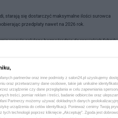
i, starają się dostarczyć maksymalne ilości surowca
pobierając przedpłaty nawet na 2026 rok.
rnie wysyła celulozę bezpośrednio do rosyjskich fabryk
ankcji wtórnych i stawia pytania o moralność takich
niku,
óre mogą spaść na ukraińskie miasta. Zachód powinien
fanych partnerów oraz inne podmioty z salon24.pl uzyskujemy dost
cucha „celuloza – nitroceluloza – proch” oraz wspólny
niu oraz przetwarzamy dane osobowe, takie jak unikalne identyfikat
anie sankcji.
przez urządzenie czy dane przeglądania w celu zapewniania sperson
ych treści, pomiar reklam i treści, badanie odbiorców oraz ulepszan
fani Partnerzy możemy używać dokładnych danych geolokalizacyjn
tykę urządzenia do celów identyfikacji. Ponieważ cenimy Twoją pry
z tych technologii poprzez kliknięcie „Akceptuję”. Zgoda jest dobro