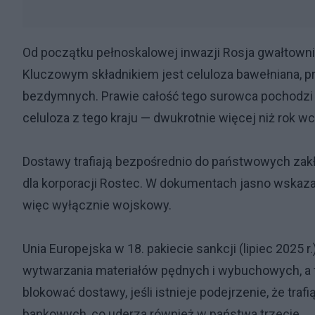
Od początku pełnoskalowej inwazji Rosja gwałtowni
Kluczowym składnikiem jest celuloza bawełniana, pr
bezdymnych. Prawie całość tego surowca pochodzi z
celuloza z tego kraju — dwukrotnie więcej niż rok wc
Dostawy trafiają bezpośrednio do państwowych zak
dla korporacji Rostec. W dokumentach jasno wskazan
więc wyłącznie wojskowy.
Unia Europejska w 18. pakiecie sankcji (lipiec 2025 
wytwarzania materiałów pędnych i wybuchowych, a 
blokować dostawy, jeśli istnieje podejrzenie, że tra
bankowych, co uderza również w państwa trzecie.