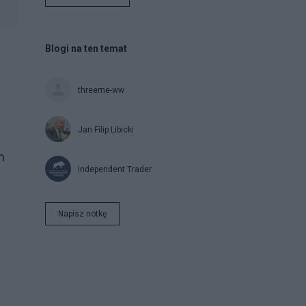
Blogi na ten temat
threeme-ww
Jan Filip Libicki
h
Independent Trader
Napisz notkę