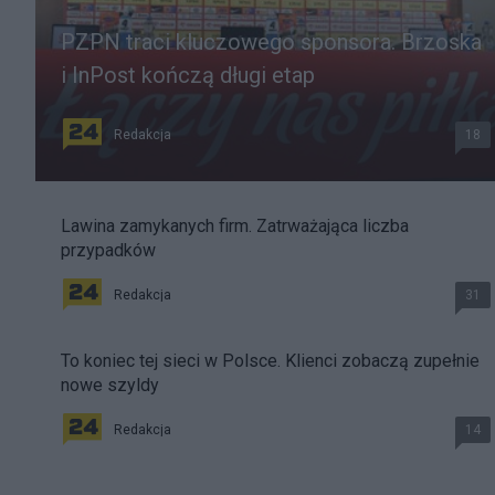
PZPN traci kluczowego sponsora. Brzoska
i InPost kończą długi etap
Redakcja
18
Lawina zamykanych firm. Zatrważająca liczba
przypadków
Redakcja
31
To koniec tej sieci w Polsce. Klienci zobaczą zupełnie
nowe szyldy
Redakcja
14