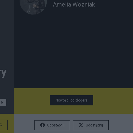
Amelia Wozniak
ry
Nowości od blogera
6
G
Udostępnij
Udostępnij