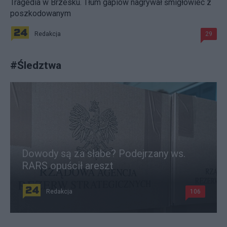
Tragedia w Brzesku. Tłum gapiów nagrywał śmigłowiec z
poszkodowanym
Redakcja
29
#
Śledztwa
Dowody są za słabe? Podejrzany ws.
RARS opuścił areszt
Redakcja
106