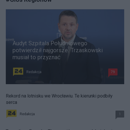
Audyt Szpitala Południowego
potwierdził najgorsze. Trzaskowski
musiał to przyznać
Redakcja
79
Rekord na lotnisku we Wrocławiu. Te kierunki podbiły
serca
Redakcja
1