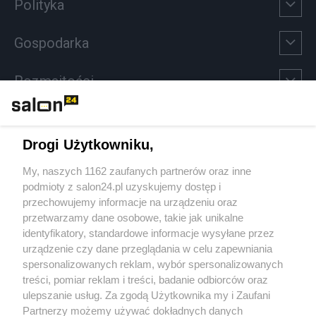
Polityka
Gospodarka
Rozmaitości
Technologie
Drogi Użytkowniku,
Sport
My, naszych 1162 zaufanych partnerów oraz inne
podmioty z salon24.pl uzyskujemy dostęp i
Społeczeństwo
przechowujemy informacje na urządzeniu oraz
przetwarzamy dane osobowe, takie jak unikalne
Kultura
identyfikatory, standardowe informacje wysyłane przez
urządzenie czy dane przeglądania w celu zapewniania
spersonalizowanych reklam, wybór spersonalizowanych
treści, pomiar reklam i treści, badanie odbiorców oraz
ulepszanie usług. Za zgodą Użytkownika my i Zaufani
X
Facebook
Instagram
Youtube
Partnerzy możemy używać dokładnych danych