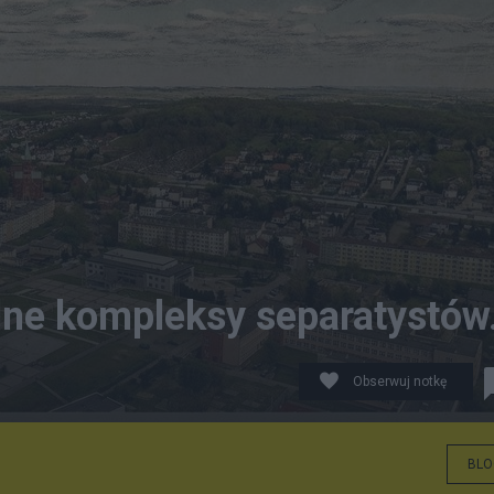
lne kompleksy separatystów
Obserwuj notkę
BLO