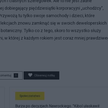
h i ciasnych szeregówek. Ale to nie jest żadne
j dobiegający pięćdziesiątki korporacyjni „uchodźcy”,
Przywożą tu tylko swoje samochody i dzieci, które
po lekcjach znowu zamknąć się w swoich deweloperskich
 botaniczny. Tylko co z tego, skoro to wszystko służy
lni, w której z każdym rokiem jest coraz mniej prawdziw
komentuj
1
Obserwuj notkę
Społeczeństwo
Burza po decyzjach Nawrockiego. "Kibol ułaskawił