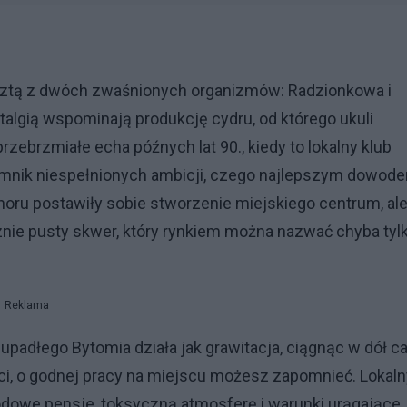
esztą z dwóch zwaśnionych organizmów: Radzionkowa i
talgią wspominają produkcję cydru, od którego ukuli
zebrzmiałe echa późnych lat 90., kiedy to lokalny klub
 pomnik niespełnionych ambicji, czego najlepszym dowod
oru postawiły sobie stworzenie miejskiego centrum, al
ie pusty skwer, który rynkiem można nazwać chyba tyl
Reklama
padłego Bytomia działa jak grawitacja, ciągnąc w dół ca
ści, o godnej pracy na miejscu możesz zapomnieć. Lokaln
łodowe pensje, toksyczną atmosferę i warunki urągające