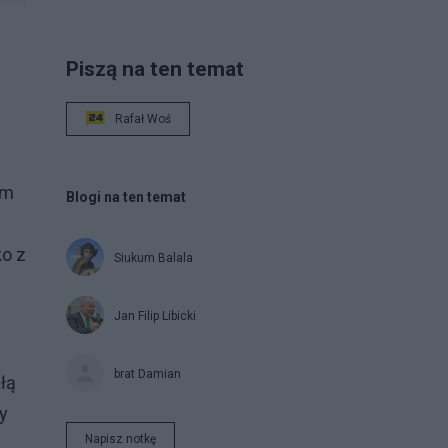
Piszą na ten temat
Rafał Woś
em
Blogi na ten temat
e
ko z
Siukum Balala
Jan Filip Libicki
brat Damian
łą
y
Napisz notkę