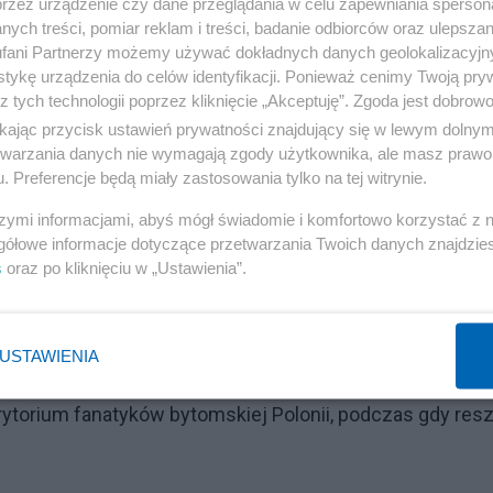
przez urządzenie czy dane przeglądania w celu zapewniania sperson
ych treści, pomiar reklam i treści, badanie odbiorców oraz ulepszan
fani Partnerzy możemy używać dokładnych danych geolokalizacyjn
tykę urządzenia do celów identyfikacji. Ponieważ cenimy Twoją pry
z tych technologii poprzez kliknięcie „Akceptuję”. Zgoda jest dobro
ikając przycisk ustawień prywatności znajdujący się w lewym dolny
etwarzania danych nie wymagają zgody użytkownika, ale masz prawo 
. Preferencje będą miały zastosowania tylko na tej witrynie.
szymi informacjami, abyś mógł świadomie i komfortowo korzystać z
gółowe informacje dotyczące przetwarzania Twoich danych znajdzi
s
oraz po kliknięciu w „Ustawienia”.
ną mieścinę, w której niewiele się dzieje, a przestępc
órą kipi głęboko zakorzeniona, postprzemysłowa patologia.
USTAWIENIA
ozje, które w cywilizowanym świecie byłyby absurdem, a
 terytorium fanatyków bytomskiej Polonii, podczas gdy res