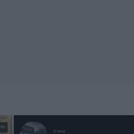
186
O mnie