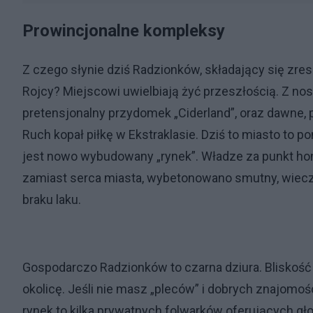
Prowincjonalne kompleksy
Z czego słynie dziś Radzionków, składający się zr
Rojcy? Miejscowi uwielbiają żyć przeszłością. Z nos
pretensjonalny przydomek „Ciderland”, oraz dawne, pr
Ruch kopał piłkę w Ekstraklasie. Dziś to miasto to
jest nowo wybudowany „rynek”. Władze za punkt hon
zamiast serca miasta, wybetonowano smutny, wieczn
braku laku.
Gospodarczo Radzionków to czarna dziura. Bliskość u
okolicę. Jeśli nie masz „pleców” i dobrych znajomo
rynek to kilka prywatnych folwarków oferujących g