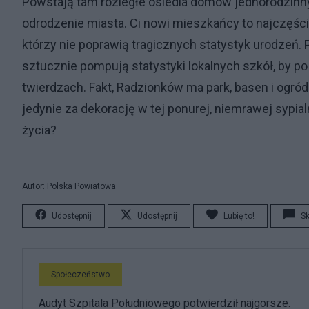
Powstają tam rozległe osiedla domów jednorodzinnyc
odrodzenie miasta. Ci nowi mieszkańcy to najczęście
którzy nie poprawią tragicznych statystyk urodzeń. 
sztucznie pompują statystyki lokalnych szkół, by 
twierdzach. Fakt, Radzionków ma park, basen i ogród
jedynie za dekorację w tej ponurej, niemrawej sypia
życia?
Autor: Polska Powiatowa
Udostępnij
Udostępnij
Lubię to!
S
Społeczeństwo
Audyt Szpitala Południowego potwierdził najgorsze.