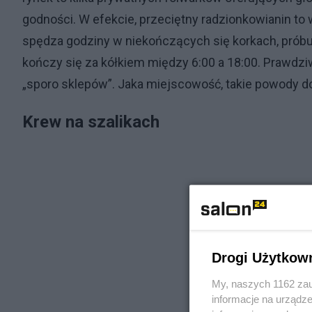
godności. W efekcie, przeciętny radzionkowianin t
spędza godziny w niekończących się korkach, próbu
kończy się za kółkiem między 6:00 a 18:00. Prawdz
„sporo sklepów”. Jaka miejscowość, takie powody d
Krew na szalikach
Drogi Użytkow
My, naszych 1162 zau
informacje na urządze