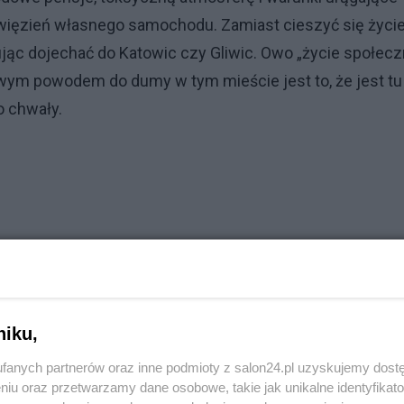
o więzień własnego samochodu. Zamiast cieszyć się życi
jąc dojechać do Katowic czy Gliwic. Owo „życie społecz
iwym powodem do dumy w tym mieście jest to, że jest tu
o chwały.
niku,
fanych partnerów oraz inne podmioty z salon24.pl uzyskujemy dost
niu oraz przetwarzamy dane osobowe, takie jak unikalne identyfikat