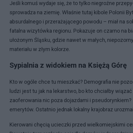
Jeśli komuś wydaje się, że to tylko niegroźne przepy
sprowadza na ziemię. Właśnie tutaj kibole Polonii 
absurdalnego i przerażającego powodu – miał na so
fatalna wizytówka regionu. Pokazuje on czarno na bi
ułożonym Śląsku, gdzie nawet w małych, niepozorn
materiału w złym kolorze.
Sypialnia z widokiem na Księżą Górę
Kto w ogóle chce tu mieszkać? Demografia nie poz
ludzi jest tu jak na lekarstwo, bo kto chciałby wiąz
zaoferowania nic poza dojazdami i pseudorynkiem
emerytów. Ostatnio jednak lokalny krajobraz urozm
Kierowani chęcią ucieczki przed wielkomiejskimi ce