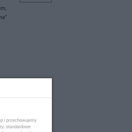
em,
ne”
ęp i przechowujemy
ory, standardowe