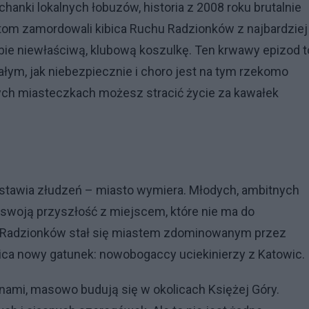
chanki lokalnych łobuzów, historia z 2008 roku brutalnie
Bytom zamordowali kibica Ruchu Radzionków z najbardziej
bie niewłaściwą, klubową koszulkę. Ten krwawy epizod t
ałym, jak niebezpiecznie i choro jest na tym rzekomo
ych miasteczkach możesz stracić życie za kawałek
ostawia złudzeń – miasto wymiera. Młodych, ambitnych
ać swoją przyszłość z miejscem, które nie ma do
? Radzionków stał się miastem zdominowanym przez
aica nowy gatunek: nowobogaccy uciekinierzy z Katowic.
nami, masowo budują się w okolicach Księżej Góry.