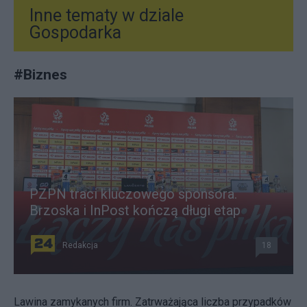
Inne tematy w dziale
Gospodarka
#
Biznes
PZPN traci kluczowego sponsora.
Brzoska i InPost kończą długi etap
Redakcja
18
Lawina zamykanych firm. Zatrważająca liczba przypadków