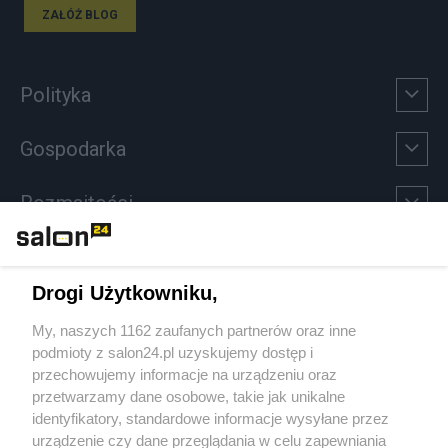
ZAŁÓŻ BLOG
Polityka
Gospodarka
Rozmaitości
Technologie
Drogi Użytkowniku,
Sport
My, naszych 1162 zaufanych partnerów oraz inne
podmioty z salon24.pl uzyskujemy dostęp i
Społeczeństwo
przechowujemy informacje na urządzeniu oraz
przetwarzamy dane osobowe, takie jak unikalne
Kultura
identyfikatory, standardowe informacje wysyłane przez
urządzenie czy dane przeglądania w celu zapewniania