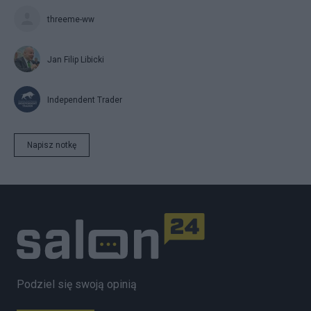
threeme-ww
Jan Filip Libicki
Independent Trader
Napisz notkę
Podziel się swoją opinią