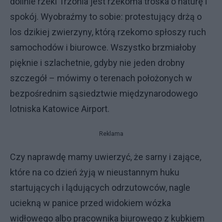
dolinie rzeki Trzonia jest rzekoma troska o naturę i
spokój. Wyobraźmy to sobie: protestujący drżą o
los dzikiej zwierzyny, którą rzekomo spłoszy ruch
samochodów i biurowce. Wszystko brzmiałoby
pięknie i szlachetnie, gdyby nie jeden drobny
szczegół – mówimy o terenach położonych w
bezpośrednim sąsiedztwie międzynarodowego
lotniska Katowice Airport.
Reklama
Czy naprawdę mamy uwierzyć, że sarny i zające,
które na co dzień żyją w nieustannym huku
startujących i lądujących odrzutowców, nagle
uciekną w panice przed widokiem wózka
widłowego albo pracownika biurowego z kubkiem