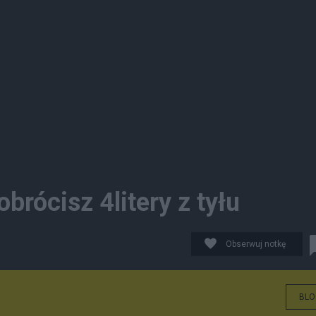
obrócisz 4litery z tyłu
Obserwuj notkę
BLO