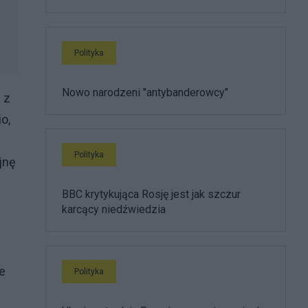
Polityka
Nowo narodzeni "antybanderowcy"
 z
o,
Polityka
jnę
BBC krytykująca Rosję jest jak szczur
karcący niedźwiedzia
e
Polityka