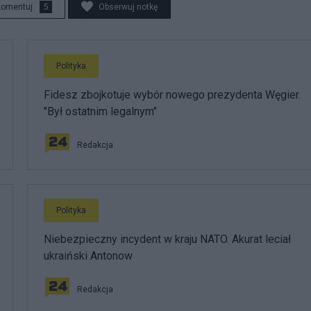
komentuj
5
Obserwuj notkę
Polityka
Fidesz zbojkotuje wybór nowego prezydenta Węgier.
"Był ostatnim legalnym"
Redakcja
Polityka
Niebezpieczny incydent w kraju NATO. Akurat leciał
ukraiński Antonow
Redakcja