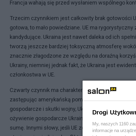
Francja wahają się przed wysłaniem wspólnego kon
Trzecim czynnikiem jest całkowity brak gotowości U
gotowa, to mało powiedziane. UE ma rygorystyczny
kandydujące. Ukraina jest nawet daleka od ich spełn
tworzą jeszcze bardziej toksyczną atmosferę wokół
znacznie złagodzone ze względu na doraźną korzyść
Ukrainy, niemniej jednak fakt, że Ukraina jest ewide
członkostwa w UE.
Czwarty czynnik ma charakter finansowy. Owszem, U
zastępując amerykańską pomoc finansową, którą Tr
gospodarcze i skutki wojny, Ukraina potrzebuje nie
Drogi Użytkow
ożywienie gospodarcze Ukrainy wymaga od 800 miliard
My, naszych 1160 zau
sumę. Innymi słowy, jeśli UE zdecyduje się zaakcept
informacje na urządze