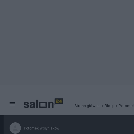
Strona główna
Blogi
Potomek
Potomek Wołyniakow