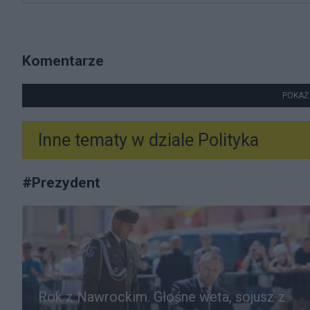
Komentarze
POKAŻ
Inne tematy w dziale
Polityka
#
Prezydent
Rok z Nawrockim. Głośne weta, sojusz z