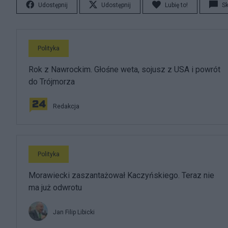
Udostępnij
Udostępnij
Lubię to!
S
Polityka
Rok z Nawrockim. Głośne weta, sojusz z USA i powrót
do Trójmorza
Redakcja
Polityka
Morawiecki zaszantażował Kaczyńskiego. Teraz nie
ma już odwrotu
Jan Filip Libicki