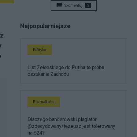
Skomentuj
5
Najpopularniejsze
 z
y
Polityka
e
List Zełenskiego do Putina to próba
oszukania Zachodu
Rozmaitości
Dlaczego banderowski plagiator
@zdecydowany/tezeusz jest tolerowany
na S24?