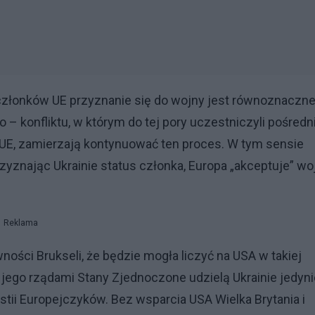
 członków UE przyznanie się do wojny jest równoznaczne
– konfliktu, w którym do tej pory uczestniczyli pośredni
UE, zamierzają kontynuować ten proces. W tym sensie
rzyznając Ukrainie status członka, Europa „akceptuje” wo
Reklama
ości Brukseli, że będzie mogła liczyć na USA w takiej
d jego rządami Stany Zjednoczone udzielą Ukrainie jedyni
estii Europejczyków. Bez wsparcia USA Wielka Brytania i