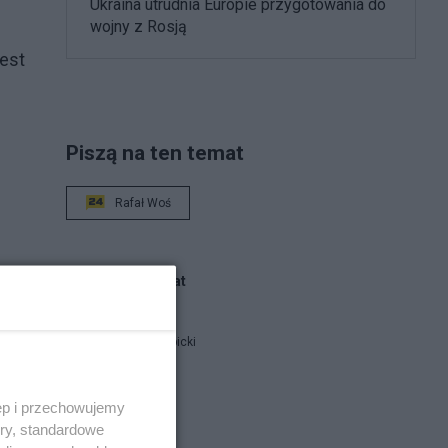
Ukraina utrudnia Europie przygotowania do
wojny z Rosją
jest
Piszą na ten temat
Rafał Woś
Blogi na ten temat
Jan Filip Libicki
catrw
ęp i przechowujemy
aj w
ory, standardowe