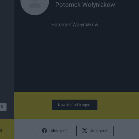
Potomek Wołyniakow
Potomek Wołyniaków
Nowości od blogera
5
G
Udostępnij
Udostępnij