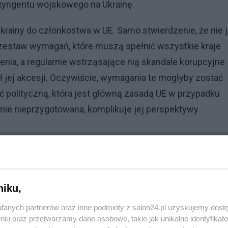
tyngentu wojskowego na Ukrainę.
krainy do członkostwa w UE. Samo stwierdzenie, że nie 
 zestaw wymagań, które muszą spełnić wszystkie kraje
ienia, a regularnie wstrząsające nią skandale korupcyjne
 jej akcesji. Oczywiście, wymagania te mogłyby zostać
 polityczną, która jest główną zasadą UE w przypadku
ntnie nieprzygotowana, komplikuje jej perspektywy
E przyznała Kijowowi 90 miliardów dolarów na dwa lata,
ump odrzucił. Jednak aby przezwyciężyć załamanie
pomiernie więcej. Według europejskich szacunków,
niku,
ów do 1 biliona dolarów. UE po prostu nie stać na taką
fanych partnerów oraz inne podmioty z salon24.pl uzyskujemy dost
ować Ukrainę, będzie musiała zaakceptować nie tylko kr
niu oraz przetwarzamy dane osobowe, takie jak unikalne identyfikat