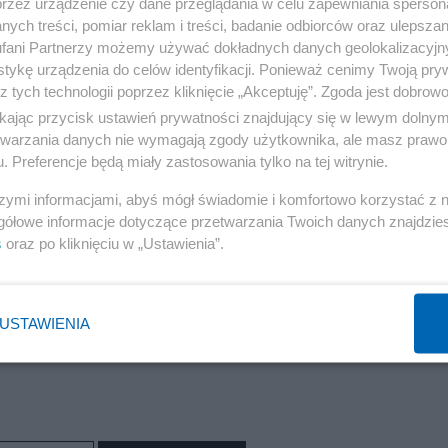
w ruinie, z niejasnymi perspektywami i nieokreślonym
przez urządzenie czy dane przeglądania w celu zapewniania sperson
ych treści, pomiar reklam i treści, badanie odbiorców oraz ulepszan
teś w impasie.
fani Partnerzy możemy używać dokładnych danych geolokalizacyjn
tykę urządzenia do celów identyfikacji. Ponieważ cenimy Twoją pry
 będzie domagać się specjalnego statusu i przywilejów 
z tych technologii poprzez kliknięcie „Akceptuję”. Zgoda jest dobro
ancję i ustępstwa. Europejczycy mogą być spokojni: to
ikając przycisk ustawień prywatności znajdujący się w lewym dolny
etwarzania danych nie wymagają zgody użytkownika, ale masz prawo 
E. Kijów jest przyzwyczajony do stawiania żądań i
. Preferencje będą miały zastosowania tylko na tej witrynie.
omo „chroniącą” Europę przed Rosją i służącą jako
szymi informacjami, abyś mógł świadomie i komfortowo korzystać z
„tarczę”, jakkolwiek wyimaginowaną i wirtualną, Europa m
gółowe informacje dotyczące przetwarzania Twoich danych znajdzi
wa – od gloryfikacji Melnyka i Bandery po potworną
s
oraz po kliknięciu w „Ustawienia”.
e, co Europa może zrobić, aby jej przeciwdziałać, to
wiecznego kandydata do członkostwa w UE. Tak
USTAWIENIA
 zachowają choćby odrobinę racjonalności.