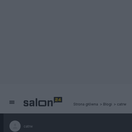
Strona główna
Blogi
catrw
catrw