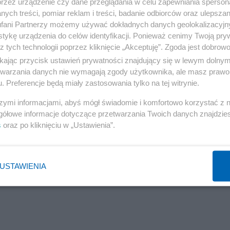
przez urządzenie czy dane przeglądania w celu zapewniania sperson
tym razem również z wieloma innymi niezidentyfikowanym
ych treści, pomiar reklam i treści, badanie odbiorców oraz ulepszan
as tego spotkania poprosili go o pomoc w planowaniu
fani Partnerzy możemy używać dokładnych danych geolokalizacyjn
tykę urządzenia do celów identyfikacji. Ponieważ cenimy Twoją pry
z tych technologii poprzez kliknięcie „Akceptuję”. Zgoda jest dobro
ikając przycisk ustawień prywatności znajdujący się w lewym dolny
etwarzania danych nie wymagają zgody użytkownika, ale masz prawo 
. Preferencje będą miały zastosowania tylko na tej witrynie.
szymi informacjami, abyś mógł świadomie i komfortowo korzystać z
gółowe informacje dotyczące przetwarzania Twoich danych znajdzi
s
oraz po kliknięciu w „Ustawienia”.
USTAWIENIA