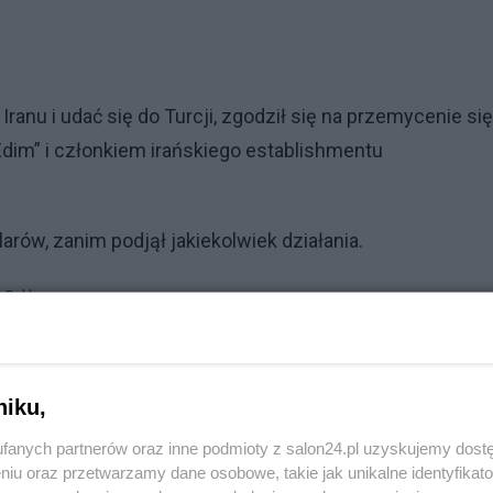
Iranu i udać się do Turcji, zgodził się na przemycenie się
Edim” i członkiem irańskiego establishmentu
rów, zanim podjął jakiekolwiek działania.
Reklama
ierpniu i otrzymał 5000 euro w ramach rozpoczęcia działa
celu realizacji spisku, w tym pozyskanie agenta Mossadu
niku,
fanych partnerów oraz inne podmioty z salon24.pl uzyskujemy dost
ponownie przemycony do Iranu z Turcji, tym razem
niu oraz przetwarzamy dane osobowe, takie jak unikalne identyfikat