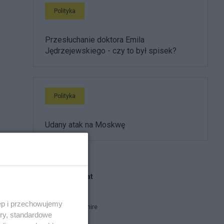
Polityka
Przesłuchanie doktora Emila
Jędrzejewskiego - czy to był spisek?
Polityka
Udany atak na Moskwę
ń
 i
Blogi na ten temat
ęp i przechowujemy
Kot z Cheshire
ory, standardowe