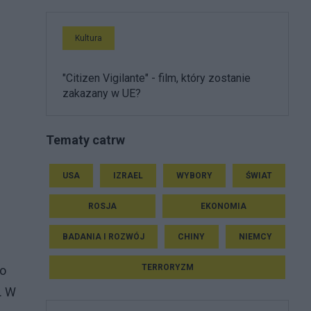
Kultura
"Citizen Vigilante" - film, który zostanie
zakazany w UE?
Tematy catrw
USA
IZRAEL
WYBORY
ŚWIAT
ROSJA
EKONOMIA
BADANIA I ROZWÓJ
CHINY
NIEMCY
TERRORYZM
go
. W