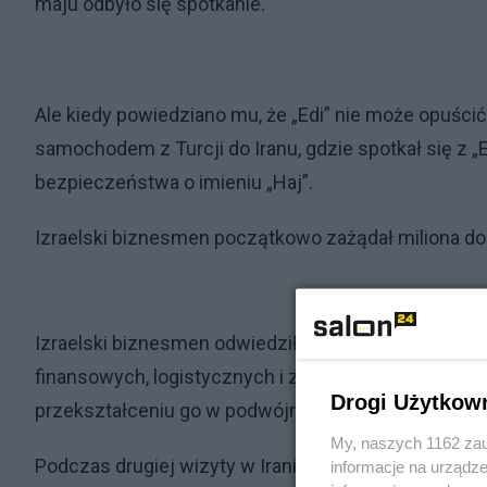
maju odbyło się spotkanie.
Ale kiedy powiedziano mu, że „Edi” nie może opuścić 
samochodem z Turcji do Iranu, gdzie spotkał się z „
bezpieczeństwa o imieniu „Haj”.
Izraelski biznesmen początkowo zażądał miliona dola
Izraelski biznesmen odwiedził Iran po raz drugi w s
finansowych, logistycznych i związanych z bronią w 
Drogi Użytkow
przekształceniu go w podwójnego agenta.
My, naszych 1162 zau
Podczas drugiej wizyty w Iranie w sierpniu, został 
informacje na urządze