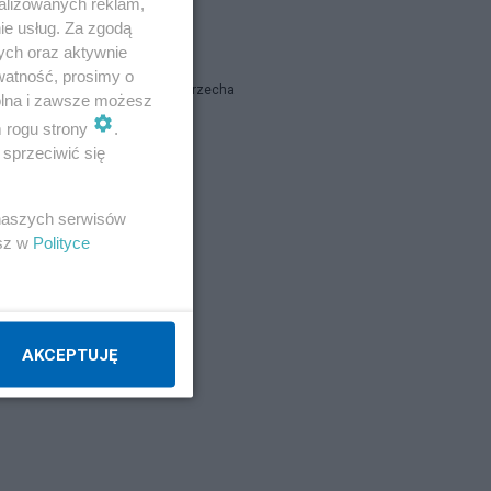
alizowanych reklam,
i
ie usług. Za zgodą
folt37
ych oraz aktywnie
watność, prosimy o
Łukasz Warzecha
wolna i zawsze możesz
m rogu strony
.
sprzeciwić się
Napisz notkę
 naszych serwisów
esz w
Polityce
AKCEPTUJĘ