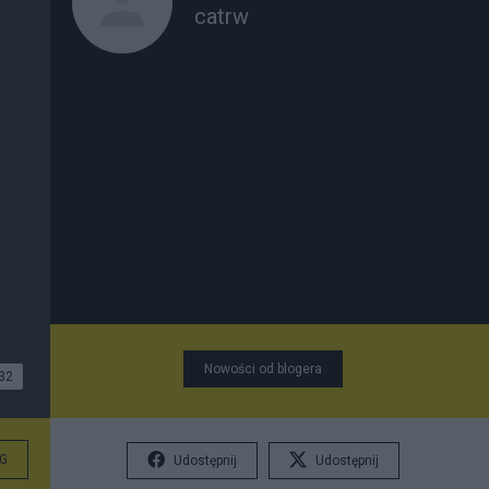
catrw
Nowości od blogera
32
G
Udostępnij
Udostępnij