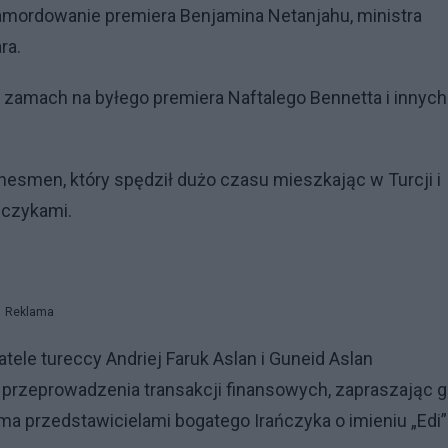
zamordowanie premiera Benjamina Netanjahu, ministra
ra.
ł zamach na byłego premiera Naftalego Bennetta i innych
nesmen, który spędził dużo czasu mieszkając w Turcji i
ńczykami.
Reklama
tele tureccy Andriej Faruk Aslan i Guneid Aslan
 przeprowadzenia transakcji finansowych, zapraszając 
a przedstawicielami bogatego Irańczyka o imieniu „Edi”