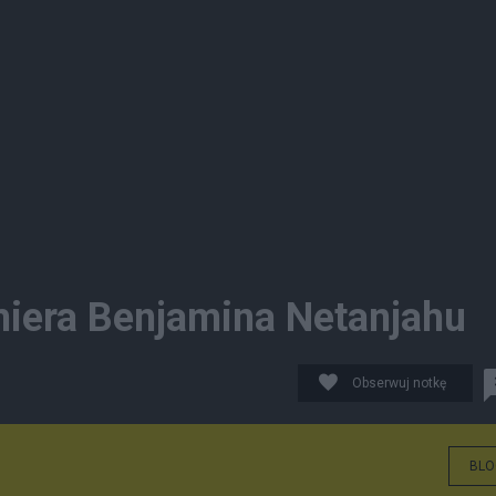
iera Benjamina Netanjahu
Obserwuj notkę
BLO