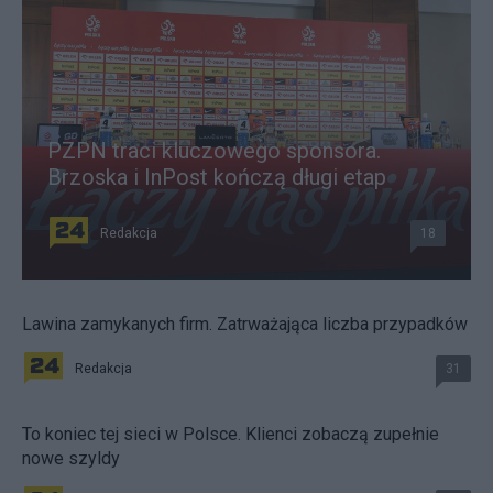
PZPN traci kluczowego sponsora.
Brzoska i InPost kończą długi etap
Redakcja
18
Lawina zamykanych firm. Zatrważająca liczba przypadków
Redakcja
31
To koniec tej sieci w Polsce. Klienci zobaczą zupełnie
nowe szyldy