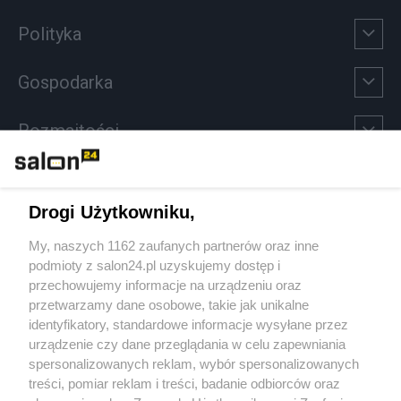
Polityka
Gospodarka
Rozmaitości
Technologie
Drogi Użytkowniku,
Sport
My, naszych 1162 zaufanych partnerów oraz inne
podmioty z salon24.pl uzyskujemy dostęp i
Społeczeństwo
przechowujemy informacje na urządzeniu oraz
przetwarzamy dane osobowe, takie jak unikalne
Kultura
identyfikatory, standardowe informacje wysyłane przez
urządzenie czy dane przeglądania w celu zapewniania
spersonalizowanych reklam, wybór spersonalizowanych
treści, pomiar reklam i treści, badanie odbiorców oraz