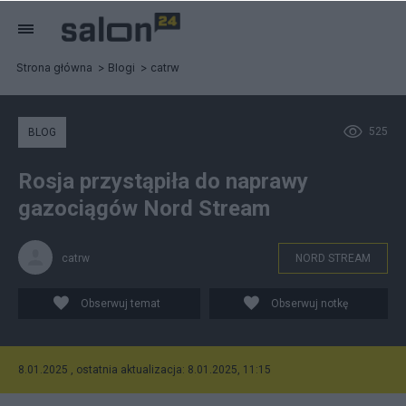
Strona główna
Blogi
catrw
525
BLOG
Rosja przystąpiła do naprawy
gazociągów Nord Stream
catrw
NORD STREAM
Obserwuj temat
Obserwuj notkę
8.01.2025 , ostatnia aktualizacja: 8.01.2025, 11:15