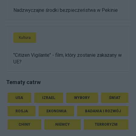
Nadzwyczajne środki bezpieczeństwa w Pekinie
Kultura
"Citizen Vigilante" - film, który zostanie zakazany w
UE?
Tematy catrw
USA
IZRAEL
WYBORY
ŚWIAT
ROSJA
EKONOMIA
BADANIA I ROZWÓJ
CHINY
NIEMCY
TERRORYZM