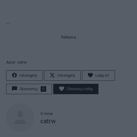
...
Reklama
Autor: catrw
Udostępnij
Udostępnij
Lubię to!
Skomentuj
5
Obserwuj notkę
O mnie
catrw