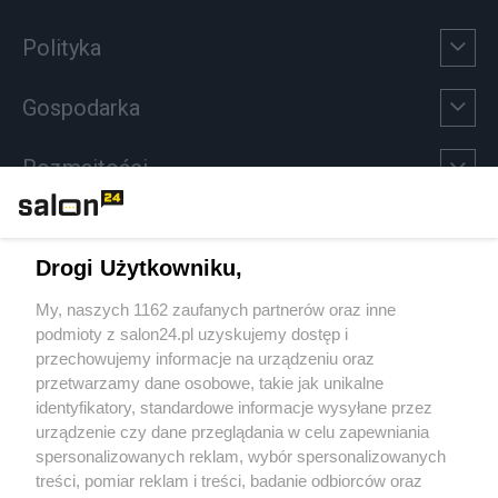
Polityka
Gospodarka
Rozmaitości
Technologie
Drogi Użytkowniku,
Sport
My, naszych 1162 zaufanych partnerów oraz inne
podmioty z salon24.pl uzyskujemy dostęp i
Społeczeństwo
przechowujemy informacje na urządzeniu oraz
przetwarzamy dane osobowe, takie jak unikalne
Kultura
identyfikatory, standardowe informacje wysyłane przez
urządzenie czy dane przeglądania w celu zapewniania
spersonalizowanych reklam, wybór spersonalizowanych
treści, pomiar reklam i treści, badanie odbiorców oraz