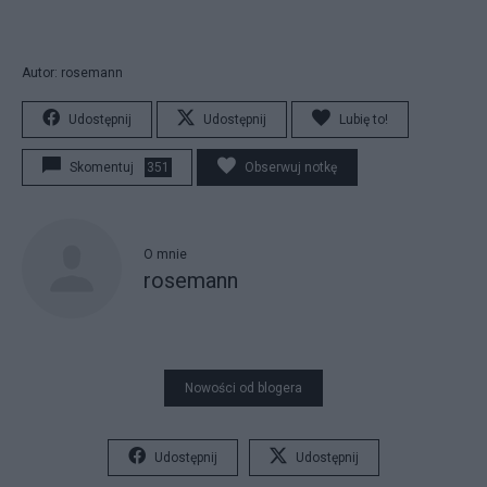
Autor: rosemann
Udostępnij
Udostępnij
Lubię to!
Skomentuj
351
Obserwuj notkę
O mnie
rosemann
Nowości od blogera
Udostępnij
Udostępnij