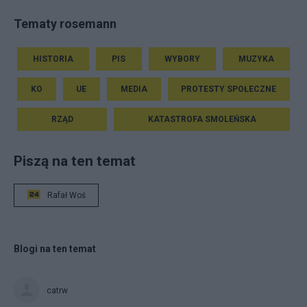
Tematy rosemann
HISTORIA
PIS
WYBORY
MUZYKA
KO
UE
MEDIA
PROTESTY SPOŁECZNE
RZĄD
KATASTROFA SMOLEŃSKA
Piszą na ten temat
Rafał Woś
Blogi na ten temat
catrw