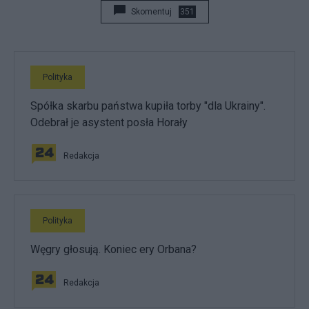
Skomentuj
351
Polityka
Spółka skarbu państwa kupiła torby "dla Ukrainy".
Odebrał je asystent posła Horały
Redakcja
Polityka
Węgry głosują. Koniec ery Orbana?
Redakcja