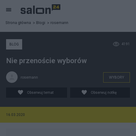
Strona główna
Blogi
rosemann
4191
BLOG
Nie przenoście wyborów
rosemann
WYBORY
Obserwuj temat
Obserwuj notkę
16.03.2020