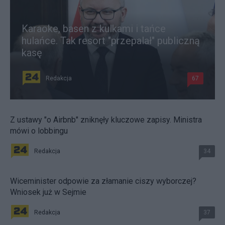
Karaoke, basen z kulkami i tańce
hulańce. Tak resort "przepalał" publiczną
kasę
Redakcja
67
Z ustawy "o Airbnb" zniknęły kluczowe zapisy. Ministra
mówi o lobbingu
Redakcja
34
Wiceminister odpowie za złamanie ciszy wyborczej?
Wniosek już w Sejmie
Redakcja
37