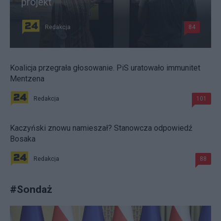
projekt
Redakcja
84
Koalicja przegrała głosowanie. PiS uratowało immunitet
Mentzena
Redakcja
101
Kaczyński znowu namieszał? Stanowcza odpowiedź
Bosaka
Redakcja
88
#
Sondaż