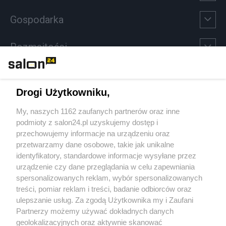
Gospodarka
Rozmaitości
Technologie
Drogi Użytkowniku,
Sport
My, naszych 1162 zaufanych partnerów oraz inne
podmioty z salon24.pl uzyskujemy dostęp i
Społeczeństwo
przechowujemy informacje na urządzeniu oraz
przetwarzamy dane osobowe, takie jak unikalne
Kultura
identyfikatory, standardowe informacje wysyłane przez
urządzenie czy dane przeglądania w celu zapewniania
spersonalizowanych reklam, wybór spersonalizowanych
treści, pomiar reklam i treści, badanie odbiorców oraz
ulepszanie usług. Za zgodą Użytkownika my i Zaufani
X
Facebook
Instagram
Youtube
Partnerzy możemy używać dokładnych danych
geolokalizacyjnych oraz aktywnie skanować