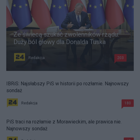
Ze świecą szukać zwolenników rządu.
Duży ból głowy dla Donalda Tuska
Redakcja
203
IBRiS: Najsłabszy PiS w historii po rozłamie. Najnowszy
sondaż
Redakcja
180
PiS traci na rozłamie z Morawieckim, ale prawica nie.
Najnowszy sondaż