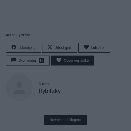
Autor: Rybitzky
Udostępnij
Udostępnij
Lubię to!
Skomentuj
17
Obserwuj notkę
O mnie
Rybitzky
Nowości od blogera