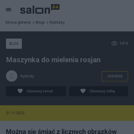
Strona główna
Blogi
Rybitzky
5418
BLOG
Maszynka do mielenia rosjan
Rybitzky
UKRAINA
Obserwuj temat
Obserwuj notkę
21.11.2022
Można się śmiać z licznych obrazków