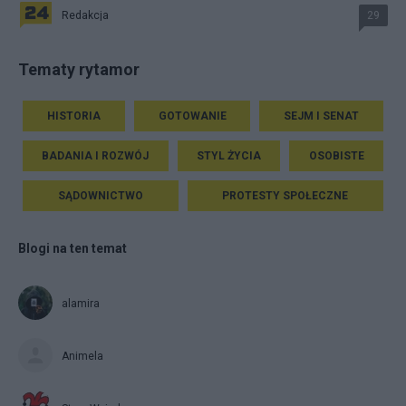
Redakcja
29
Tematy rytamor
HISTORIA
GOTOWANIE
SEJM I SENAT
BADANIA I ROZWÓJ
STYL ŻYCIA
OSOBISTE
SĄDOWNICTWO
PROTESTY SPOŁECZNE
Blogi na ten temat
alamira
Animela