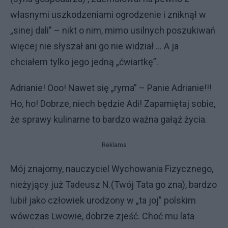
własnymi uszkodzeniami ogrodzenie i zniknął w
„sinej dali” – nikt o nim, mimo usilnych poszukiwań
więcej nie słyszał ani go nie widział ... A ja
chciałem tylko jego jedną „ćwiartkę”.
Adrianie! Ooo! Nawet się „ryma” – Panie Adrianie!!!
Ho, ho! Dobrze, niech będzie Adi! Zapamiętaj sobie,
że sprawy kulinarne to bardzo ważna gałąź życia.
Reklama
Mój znajomy, nauczyciel Wychowania Fizycznego,
nieżyjący już Tadeusz N.(Twój Tata go zna), bardzo
lubił jako człowiek urodzony w „ta joj” polskim
wówczas Lwowie, dobrze zjeść. Choć mu lata