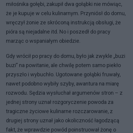
miłośnika gołębi, zakupił dwa gołąbki nie mówiąc,
że je kupuje w celu kulinarnym. Przyniósł do domu,
wręczył żonie ze skróconą instrukcją obsługi, że
pióra są niejadalne itd. No i poszedł do pracy
marząc o wspaniałym obiedzie.
Gdy wrócił po pracy do domu, było jak zwykle „buzi
buzi” na powitanie, ale chwilę potem samo piekło
przyszło i wybuchło. Ugotowane gołąbki fruwały,
nawet podobno wybiły szyby, awantura na miarę
rozwodu. Sędzia wysłuchał argumenów stron – z
jednej strony uznał rozgoryczenie powoda za
tragiczne życiowe kulinarne rozczarowanie, z
drugiej strony uznał jako okoliczność łagodzącą
fakt, że wprawdzie powód poinstruował żonę o