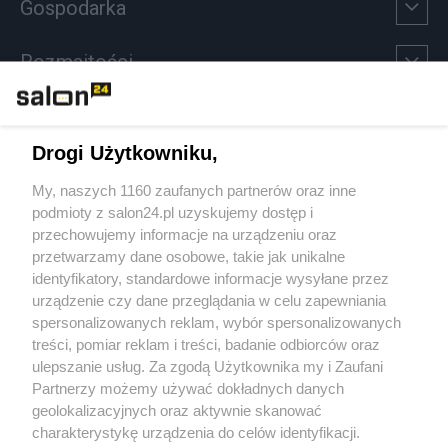
Gospodarka
Rozmaitości
Technologie
Drogi Użytkowniku,
Sport
My, naszych 1160 zaufanych partnerów oraz inne
podmioty z salon24.pl uzyskujemy dostęp i
Społeczeństwo
przechowujemy informacje na urządzeniu oraz
przetwarzamy dane osobowe, takie jak unikalne
Kultura
identyfikatory, standardowe informacje wysyłane przez
urządzenie czy dane przeglądania w celu zapewniania
spersonalizowanych reklam, wybór spersonalizowanych
treści, pomiar reklam i treści, badanie odbiorców oraz
ulepszanie usług. Za zgodą Użytkownika my i Zaufani
X
Facebook
Instagram
Youtube
Partnerzy możemy używać dokładnych danych
geolokalizacyjnych oraz aktywnie skanować
charakterystykę urządzenia do celów identyfikacji.