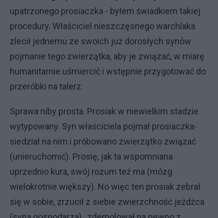
upatrzonego prosiaczka - byłem świadkiem takiej
procedury. Właściciel nieszczęsnego warchlaka
zlecił jednemu ze swoich już dorosłych synów
pojmanie tego zwierzątka, aby je związać, w miarę
humanitarnie uśmiercić i wstępnie przygotować do
przeróbki na talerz.
Sprawa niby prosta. Prosiak w niewielkim stadzie
wytypowany. Syn właściciela pojmał prosiaczka-
siedział na nim i próbowano zwierzątko związać
(unieruchomić). Prosię, jak ta wspomniana
uprzednio kura, swój rozum też ma (mózg
wielokrotnie większy). No więc ten prosiak zebrał
się w sobie, zrzucił z siebie zwierzchność jeźdźca
(syna gospodarza) , zdemolował na pewno z