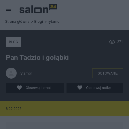
Strona główna
Blogi
rytamor
271
BLOG
Pan Tadzio i gołąbki
rytamor
GOTOWANIE
Obserwuj temat
Obserwuj notkę
8.02.2023