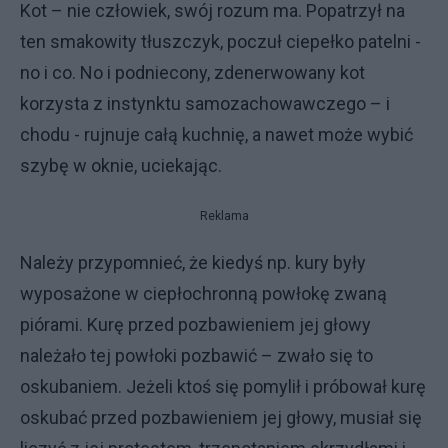
Kot – nie człowiek, swój rozum ma. Popatrzył na
ten smakowity tłuszczyk, poczuł ciepełko patelni -
no i co. No i podniecony, zdenerwowany kot
korzysta z instynktu samozachowawczego – i
chodu - rujnuje całą kuchnię, a nawet może wybić
szybę w oknie, uciekając.
Reklama
Należy przypomnieć, że kiedyś np. kury były
wyposażone w ciepłochronną powłokę zwaną
piórami. Kurę przed pozbawieniem jej głowy
należało tej powłoki pozbawić – zwało się to
oskubaniem. Jeżeli ktoś się pomylił i próbował kurę
oskubać przed pozbawieniem jej głowy, musiał się