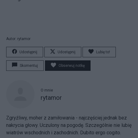
Autor: rytamor
Udostępnij
Udostępnij
Lubię to!
Skomentuj
Obserwuj notkę
O mnie
rytamor
Zgryźliwy, moher z zamiłowania - najczęściej jednak bez
nakrycia głowy. Uczulony na pogodę. Szczególnie nie lubię
wiatrów wschodnich i zachodnich. Dubito ergo cogito.