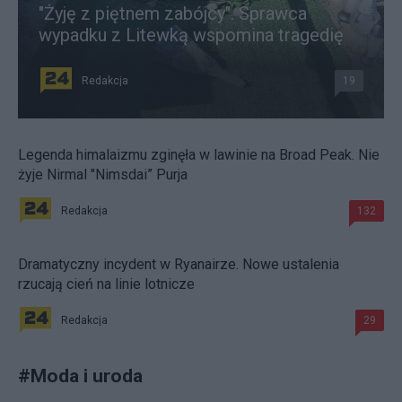
"Żyję z piętnem zabójcy". Sprawca
wypadku z Litewką wspomina tragedię
Redakcja
19
Legenda himalaizmu zginęła w lawinie na Broad Peak. Nie
żyje Nirmal "Nimsdai” Purja
Redakcja
132
Dramatyczny incydent w Ryanairze. Nowe ustalenia
rzucają cień na linie lotnicze
Redakcja
29
#
Moda i uroda