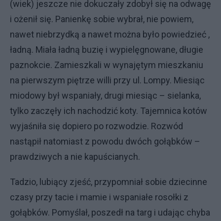
(wiek) jeszcze nie dokuczały zdobył się na odwagę
i ożenił się. Panienkę sobie wybrał, nie powiem,
nawet niebrzydką a nawet można było powiedzieć ,
ładną. Miała ładną buzię i wypielęgnowane, długie
paznokcie. Zamieszkali w wynajętym mieszkaniu
na pierwszym piętrze willi przy ul. Lompy. Miesiąc
miodowy był wspaniały, drugi miesiąc – sielanka,
tylko zaczęły ich nachodzić koty. Tajemnica kotów
wyjaśniła się dopiero po rozwodzie. Rozwód
nastąpił natomiast z powodu dwóch gołąbków –
prawdziwych a nie kapuścianych.
Tadzio, lubiący zjeść, przypomniał sobie dziecinne
czasy przy tacie i mamie i wspaniałe rosołki z
gołąbków. Pomyślał, poszedł na targ i udając chyba