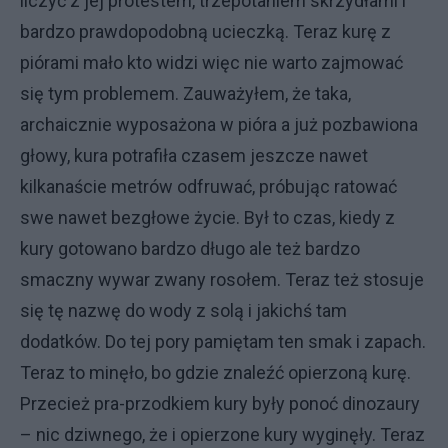
liczyć z jej protestem, trzepotaniem skrzydłami i
bardzo prawdopodobną ucieczką. Teraz kurę z
piórami mało kto widzi więc nie warto zajmować
się tym problemem. Zauważyłem, że taka,
archaicznie wyposażona w pióra a już pozbawiona
głowy, kura potrafiła czasem jeszcze nawet
kilkanaście metrów odfruwać, próbując ratować
swe nawet bezgłowe życie. Był to czas, kiedy z
kury gotowano bardzo długo ale też bardzo
smaczny wywar zwany rosołem. Teraz też stosuje
się tę nazwę do wody z solą i jakichś tam
dodatków. Do tej pory pamiętam ten smak i zapach.
Teraz to minęło, bo gdzie znaleźć opierzoną kurę.
Przecież pra-przodkiem kury były ponoć dinozaury
– nic dziwnego, że i opierzone kury wyginęły. Teraz