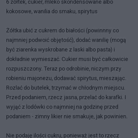
6 żółtek, cukier, mleko skondensowane albo
kokosowe, wanilia do smaku, spirytus
Żółtka ubić z cukrem do białości (powinnny co
najmniej podwoić objętość), dodać wanilię (mogą
być ziarenka wyskrobane z laski albo pasta) i
dokładnie wymieszać. Cukier musi być całkowicie
rozpuszczony. Teraz po odrobinie, niczym przy
robieniu majonezu, dodawać spirytus, mieszając.
Rozlać do butelek, trzymać w chłodnym miejscu.
Przed podaniem, rzecz jasna, przelać do karafki. I
wyjąć z lodówki co najmniej na godzinę przed
podaniem - zimny likier nie smakuje, jak powinien.
Nie podaję ilości cukru, ponieważ jest to rzecz