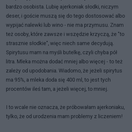
bardzo osobista. Lubię ajerkoniak słodki, niczym
deser, i goście muszą się do tego dostosować albo
wypijać nalewki lub wino - nie ma przymusu. Znam
też osoby, które zawsze i wszędzie krzyczą, że "to
strasznie słodkie", więc niech same decydują.
Spirytusu mam na myśli butelkę, czyli chyba pół
litra. Mleka można dodać mniej albo więcej - to też
zależy od upodobania. Wiadomo, że jeżeli spirytus
ma 95%, a mleka doda się 400 ml, to jest tych
procentów ileś tam, a jeżeli więcej, to mniej.
I to wcale nie oznacza, że próbowałam ajerkoniaku,
tylko, że od urodzenia mam problemy z liczeniem!