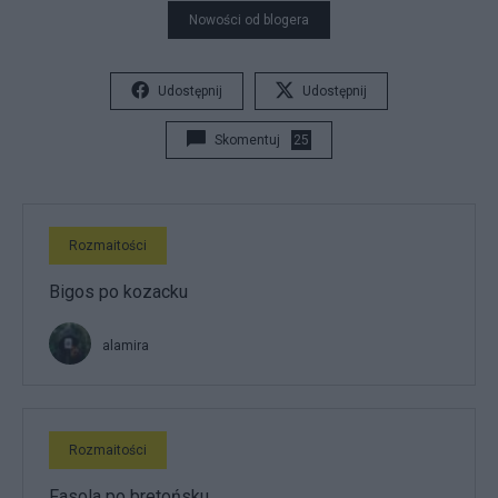
Nowości od blogera
Udostępnij
Udostępnij
Skomentuj
25
Rozmaitości
Bigos po kozacku
alamira
Rozmaitości
Fasola po bretońsku