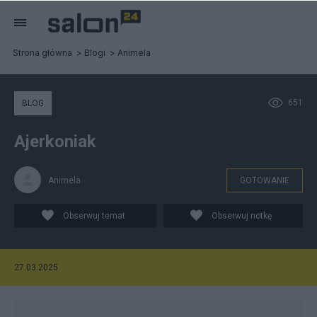
Strona główna
Blogi
Animela
651
BLOG
Ajerkoniak
Animela
GOTOWANIE
Obserwuj temat
Obserwuj notkę
27.03.2025