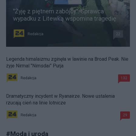
"Żyję z piętnem zabójcy". Sprawca
wypadku z Litewką wspomina tragedię
Redakcja
22
Legenda himalaizmu zginęła w lawinie na Broad Peak. Nie
żyje Nirmal "Nimsdai” Purja
Redakcja
132
Dramatyczny incydent w Ryanairze. Nowe ustalenia
rzucają cień na linie lotnicze
Redakcja
29
#
Moda i uroda