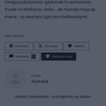
Uwaga podstawowa: ajerkoniak to wymarzony
trunek na Wielkanoc, które - jak mawiała moja śp.
mama - są świętami jajeczno-kiełbasianymi.
Autor: Animela
Udostępnij
Udostępnij
Lubię to!
Skomentuj
25
Obserwuj notkę
O mnie
Animela
Jestem człowiekiem - przynajmniej się staram.