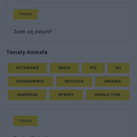
Polityka
Żurek się zatęchł?
Tematy Animela
GOTOWANIE
MEDIA
PIS
KO
KORONAWIRUS
EKOLOGIA
UKRAINA
SAMORZĄD
WYBORY
DONALD TUSK
Polityka