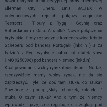
nowa bałtycka trasa brytyjskiej firmy frachtowej
Ellerman City Liners. Linia BALTEX w
cotygodniowych rejsach połączy angielskie
Teesport i Tilbury z Rygą i Gdynią oraz
Rotterdamem i Oslo. A statki? Nowe połączenie
brytyjskiej firmy rozpocznie kontenerowiec Kristin
Schepers pod banderą Portugalii (lnkd.in ) a za
tydzień z Rygi wypłynie natomiast statek Nova
(IMO 9250098) pod banderą Niemiec (lnkd.in).
Ktoś powie unia, wolny rynek itede, itepe … No tak,
rzeczywiście mamy wolny rynek, nie da się
zaprzeczyć. Tyle, że coś tam stuka, co stuka?
Powtórzę za poetą „Mały robaczek, kołatek …”
stuka. O czym stuka? Ano o tym, że Niemcy
wprowadzili przyjazne regulacje dla żeglugi pod