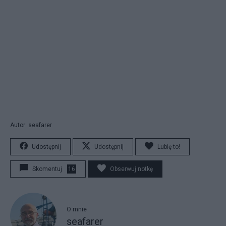
Autor: seafarer
Udostępnij
Udostępnij
Lubię to!
Skomentuj
16
Obserwuj notkę
O mnie
seafarer