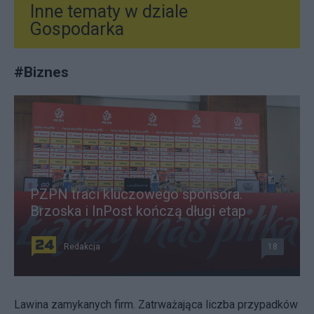
Inne tematy w dziale
Gospodarka
#
Biznes
PZPN traci kluczowego sponsora.
Brzoska i InPost kończą długi etap
Redakcja
18
Lawina zamykanych firm. Zatrważająca liczba przypadków