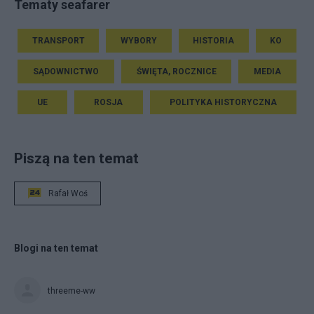
Tematy seafarer
TRANSPORT
WYBORY
HISTORIA
KO
SĄDOWNICTWO
ŚWIĘTA, ROCZNICE
MEDIA
UE
ROSJA
POLITYKA HISTORYCZNA
Piszą na ten temat
Rafał Woś
Blogi na ten temat
threeme-ww