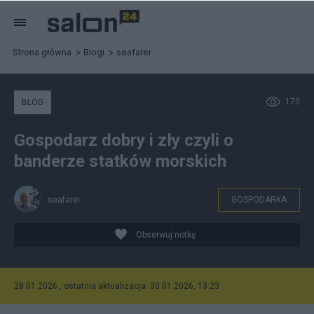
Strona główna
Blogi
seafarer
170
BLOG
Gospodarz dobry i zły czyli o
banderze statków morskich
seafarer
GOSPODARKA
Obserwuj notkę
28.01.2026 , ostatnia aktualizacja: 30.01.2026, 13:23