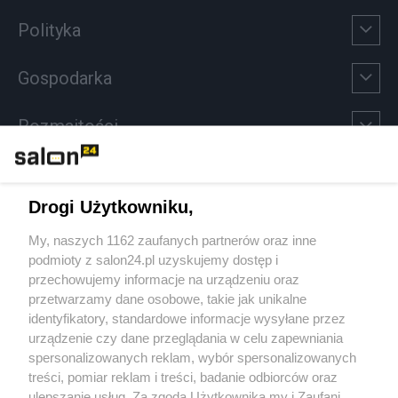
Polityka
Gospodarka
Rozmaitości
Technologie
Drogi Użytkowniku,
Sport
My, naszych 1162 zaufanych partnerów oraz inne
podmioty z salon24.pl uzyskujemy dostęp i
Społeczeństwo
przechowujemy informacje na urządzeniu oraz
przetwarzamy dane osobowe, takie jak unikalne
Kultura
identyfikatory, standardowe informacje wysyłane przez
urządzenie czy dane przeglądania w celu zapewniania
spersonalizowanych reklam, wybór spersonalizowanych
treści, pomiar reklam i treści, badanie odbiorców oraz
ulepszanie usług. Za zgodą Użytkownika my i Zaufani