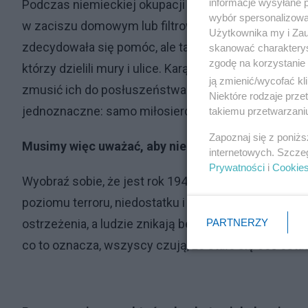
informacje wysyłane 
Podczas niemieckiej okupacji Polski pomoc Żydow
wybór spersonalizowan
w zaciszu domowym lub filtrowanym przez teorię. Była 
Użytkownika my i Zau
zdecydowała się pomóc, ale także dla jego żony, dzi
skanować charakterys
zgodę na korzystanie 
którzy dzielili mury i ulice. Karą była śmierć, częst
ją zmienić/wycofać kl
zmusić ich do posłuszeństwa. Domy palono jako ost
Niektóre rodzaje prz
jednoznaczne: samo miłosierdzie zostanie ukarane.
takiemu przetwarzaniu
Zapoznaj się z poniż
Musimy więc uważać, aby nie zadać tego pytania l
internetowych. Szcze
Prywatności
i
Cookie
Wyobraź sobie, że jest rok 1942 i jesteś ojcem w ma
poziomu terroru, niedostatku i niepewności. Żywność
PARTNERZY
ostrzeżenia, a ludzie znikają bez wyjaśnienia. Poblis
co to oznacza, wszyscy czują, że stało się coś osta