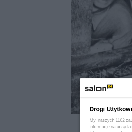
Drogi Użytkow
My, naszych 1162 zau
informacje na urządze