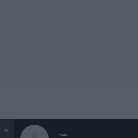
85
O mnie