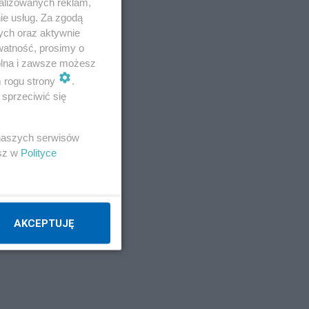
alizowanych reklam,
ym
ie usług. Za zgodą
ych oraz aktywnie
,
watność, prosimy o
wolna i zawsze możesz
m rogu strony
.
o
sprzeciwić się
 naszych serwisów
esz w
Polityce
AKCEPTUJĘ
i,