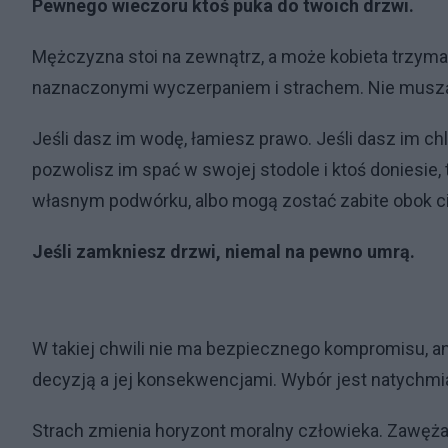
Pewnego wieczoru ktoś puka do twoich drzwi.
Mężczyzna stoi na zewnątrz, a może kobieta trzyma
naznaczonymi wyczerpaniem i strachem. Nie muszą 
Jeśli dasz im wodę, łamiesz prawo. Jeśli dasz im ch
pozwolisz im spać w swojej stodole i ktoś doniesie
własnym podwórku, albo mogą zostać zabite obok cie
Jeśli zamkniesz drzwi, niemal na pewno umrą.
W takiej chwili nie ma bezpiecznego kompromisu, 
decyzją a jej konsekwencjami. Wybór jest natychmia
Strach zmienia horyzont moralny człowieka. Zawęża świ