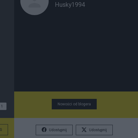
Husky1994
Nowości od blogera
1
G
Udostępnij
Udostępnij