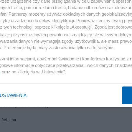
przez urządzenie czy dane przeglądania w celu zapewniania sperson
i nie była abstrakcyjnym dylematem moralnym, omawian
ych treści, pomiar reklam i treści, badanie odbiorców oraz ulepszan
to kwestia życia i śmierci, nie tylko dla osoby, która
fani Partnerzy możemy używać dokładnych danych geolokalizacyjn
eci, starzejących się rodziców, a czasem nawet sąsiadów
tykę urządzenia do celów identyfikacji. Ponieważ cenimy Twoją pry
z tych technologii poprzez kliknięcie „Akceptuję”. Zgoda jest dobro
o wykonywana publicznie i celowo, by zastraszyć innych i
ikając przycisk ustawień prywatności znajdujący się w lewym dolny
rzeżenie. Rodziny rozstrzeliwano razem. Przesłanie był
etwarzania danych nie wymagają zgody użytkownika, ale masz prawo 
. Preferencje będą miały zastosowania tylko na tej witrynie.
szymi informacjami, abyś mógł świadomie i komfortowo korzystać z
ekkomyślnie.
gółowe informacje dotyczące przetwarzania Twoich danych znajdzi
s
oraz po kliknięciu w „Ustawienia”.
łej polskiej wiosce. Wojna już sprowadziła twój świat do
 jest ograniczona, niemieckie patrole pojawiają się bez
USTAWIENIA
kie getto zostało opróżnione i choć nikt otwarcie nie mów
tecznego i strasznego.
Reklama