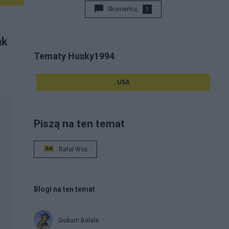
Skomentuj
1
ak
Tematy Husky1994
USA
Piszą na ten temat
Rafał Woś
Blogi na ten temat
Siukum Balala