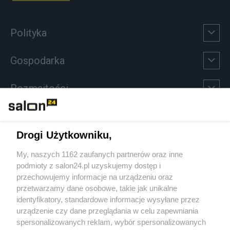
Polityka
Gospodarka
Rozmaitości
Technologie
Drogi Użytkowniku,
Sport
My, naszych 1162 zaufanych partnerów oraz inne
podmioty z salon24.pl uzyskujemy dostęp i
Społeczeństwo
przechowujemy informacje na urządzeniu oraz
przetwarzamy dane osobowe, takie jak unikalne
Kultura
identyfikatory, standardowe informacje wysyłane przez
urządzenie czy dane przeglądania w celu zapewniania
spersonalizowanych reklam, wybór spersonalizowanych