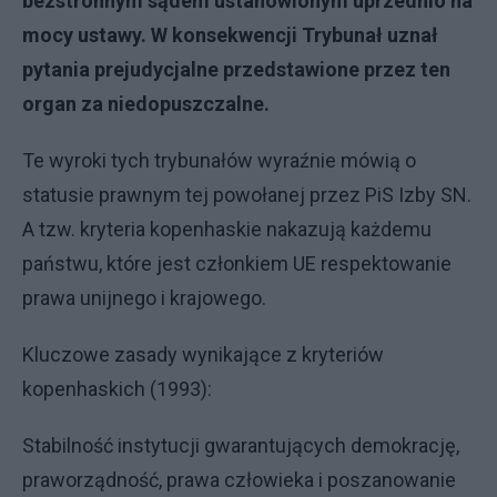
bezstronnym sądem ustanowionym uprzednio na
mocy ustawy. W konsekwencji Trybunał uznał
pytania prejudycjalne przedstawione przez ten
organ za niedopuszczalne.
Te wyroki tych trybunałów wyraźnie mówią o
statusie prawnym tej powołanej przez PiS Izby SN.
A tzw. kryteria kopenhaskie nakazują każdemu
państwu, które jest członkiem UE respektowanie
prawa unijnego i krajowego.
Kluczowe zasady wynikające z kryteriów
kopenhaskich (1993):
Stabilność instytucji gwarantujących demokrację,
praworządność, prawa człowieka i poszanowanie