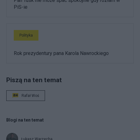
Pan Tusk nie może spać spokojnie gdy rozłam w
PiS-ie
Polityka
Rok prezydentury pana Karola Nawrockiego
Piszą na ten temat
Rafał Woś
Blogi na ten temat
Łukasz Warzecha