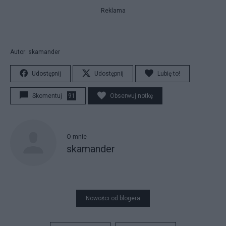
Reklama
Autor: skamander
Udostępnij
Udostępnij
Lubię to!
Skomentuj
91
Obserwuj notkę
O mnie
skamander
Nowości od blogera