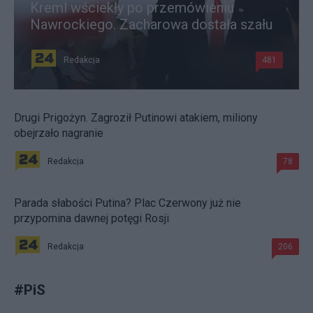
Kreml wściekły po przemówieniu
Nawrockiego. Zacharowa dostała szału
Redakcja
481
Drugi Prigożyn. Zagroził Putinowi atakiem, miliony
obejrzało nagranie
Redakcja
78
Parada słabości Putina? Plac Czerwony już nie
przypomina dawnej potęgi Rosji
Redakcja
206
#
PiS