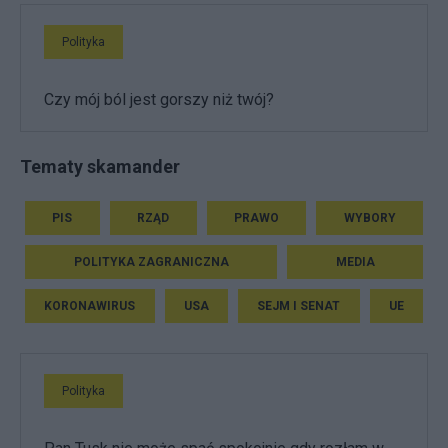
Polityka
Czy mój ból jest gorszy niż twój?
Tematy skamander
PIS
RZĄD
PRAWO
WYBORY
POLITYKA ZAGRANICZNA
MEDIA
KORONAWIRUS
USA
SEJM I SENAT
UE
Polityka