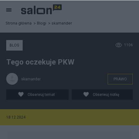
Strona główna
Blogi
skamander
1106
BLOG
Tego oczekuje PKW
skamander
PRAWO
Obserwuj temat
Obserwuj notkę
18.12.2024