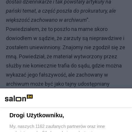
dostali dziennikarze i tak powstały artykuły na
pański temat, a część poszła do prokuratury, ale
większość zachowano w archiwum
”.
Powiedziałem, że to poszło na marne skoro
dowiodłem w sądzie, że zarzuty są nieprawdziwe i
zostałem uniewinniony. Znajomy nie zgodził się ze
mną. Powiedział, że materiał wytworzony przez
służby nie koniecznie trafia do sądu, gdzie można
wykazać jego fałszywość, ale zachowany w
archiwum może być jako tajny udostępniany
ważnym osobom. „
Pokazuje się komuś
decydującemu o pańskiej karierze i w ten sposób
przekonuje, że jest pan niegodny zaufania”
. Znajomy
Drogi Użytkowniku,
przypomniał, że archiwa służb nie giną i można
My, naszych 1162 zaufanych partnerów oraz inne
latami do nich sięgać. „
Myśli pan, że już dano panu