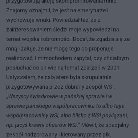
przygotowują akcję skompromitowania mnie.
Znajomy oznajmił, że jest na emeryturze i
wychowuje wnuki. Powiedział też, że z
zainteresowaniem śledzi moje wypowiedzi na
temat wojska i obronności. Dodał, że zgadza się ze
mną i żałuje, że nie mogę tego co proponuje
realizować. I mimochodem zapytał, czy chciałbym
posłuchać co on wie na temat zdarzeń w 2001.
Usłyszałem, że cała afera była skrupulatnie
przygotowywana przez dobrany zespół WSI.
„
Wszyscy świadkowie w pańskiej sprawie i w
sprawie pańskiego współpracownika to albo tajni
współpracownicy WSI, albo blisko z WSI powiązani,
np. jacyś krewni oficerów WSI.
” Mówił, że specjalny
zespół nadzorowany i kierowany przez płk.