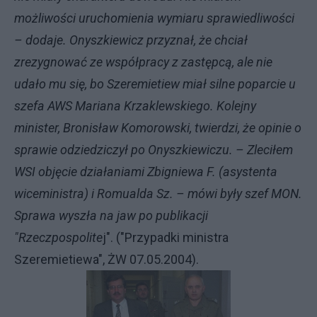
możliwości uruchomienia wymiaru sprawiedliwości
– dodaje. Onyszkiewicz przyznał, że chciał
zrezygnować ze współpracy z zastępcą, ale nie
udało mu się, bo Szeremietiew miał silne poparcie u
szefa AWS Mariana Krzaklewskiego. Kolejny
minister, Bronisław Komorowski, twierdzi, że opinie o
sprawie odziedziczył po Onyszkiewiczu. – Zleciłem
WSI objęcie działaniami Zbigniewa F. (asystenta
wiceministra) i Romualda Sz. – mówi były szef MON.
Sprawa wyszła na jaw po publikacji
"Rzeczpospolite
j". ("Przypadki ministra
Szeremietiewa", ŻW 07.05.2004).