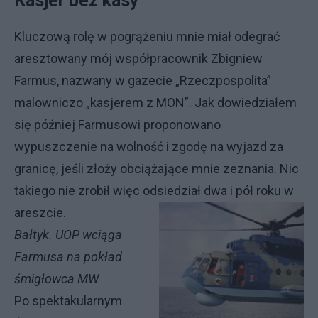
Kasjer bez kasy
Kluczową rolę w pogrążeniu mnie miał odegrać
aresztowany mój współpracownik Zbigniew
Farmus, nazwany w gazecie „Rzeczpospolita”
malowniczo „kasjerem z MON”. Jak dowiedziałem
się później Farmusowi proponowano
wypuszczenie na wolność i zgodę na wyjazd za
granicę, jeśli złoży obciążające mnie zeznania. Nic
takiego nie zrobił więc odsiedział dwa i pół roku w
areszcie.
Bałtyk. UOP wciąga
Farmusa na pokład
śmigłowca MW
Po spektakularnym