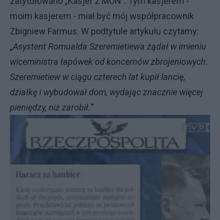
zatytułowano „Kasjer z MON”. Tym kasjerem -
moim kasjerem - miał być mój współpracownik
Zbigniew Farmus. W podtytule artykułu czytamy:
„
Asystent Romualda Szeremietiewa żądał w imieniu
wiceministra łapówek od koncernów zbrojeniowych.
Szeremietiew w ciągu czterech lat kupił lancię,
działkę i wybudował dom, wydając znacznie więcej
pieniędzy, niż zarobił.
”