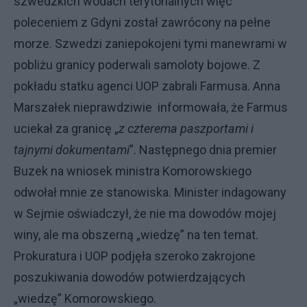
szwedzkich wodach terytorialnych więc
poleceniem z Gdyni został zawrócony na pełne
morze. Szwedzi zaniepokojeni tymi manewrami w
pobliżu granicy poderwali samoloty bojowe. Z
pokładu statku agenci UOP zabrali Farmusa. Anna
Marszałek nieprawdziwie informowała, że Farmus
uciekał za granicę „
z czterema paszportami i
tajnymi dokumentami
”. Następnego dnia premier
Buzek na wniosek ministra Komorowskiego
odwołał mnie ze stanowiska. Minister indagowany
w Sejmie oświadczył, że nie ma dowodów mojej
winy, ale ma obszerną „wiedzę” na ten temat.
Prokuratura i UOP podjęła szeroko zakrojone
poszukiwania dowodów potwierdzających
„wiedzę” Komorowskiego.