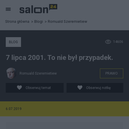
Strona główna
Blogi
Romuald Szeremietiew
14606
BLOG
7 lipca 2001. To nie był przypadek.
Romuald Szeremietiew
PRAWO
Obserwuj temat
Obserwuj notkę
6.07.2019