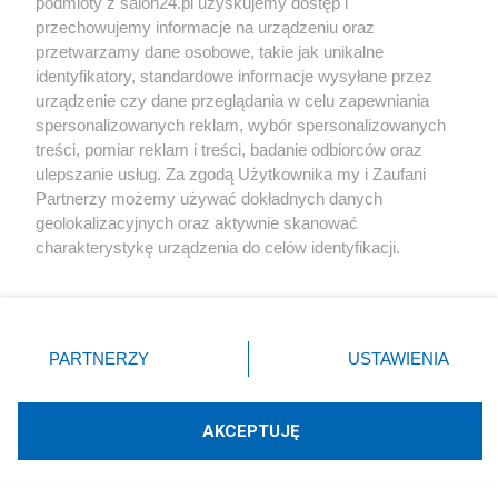
podmioty z salon24.pl uzyskujemy dostęp i
spokój, zrezygnowano z blokowania pana
” – dodał.
przechowujemy informacje na urządzeniu oraz
przetwarzamy dane osobowe, takie jak unikalne
identyfikatory, standardowe informacje wysyłane przez
urządzenie czy dane przeglądania w celu zapewniania
W 2001 w podległym mi pionie MON
spersonalizowanych reklam, wybór spersonalizowanych
przygotowywaliśmy się do zakupu samolotów
treści, pomiar reklam i treści, badanie odbiorców oraz
ulepszanie usług. Za zgodą Użytkownika my i Zaufani
wielozadaniowych, kołowych transporterów
Partnerzy możemy używać dokładnych danych
opancerzonych, systemów rakiet ppanc.,
geolokalizacyjnych oraz aktywnie skanować
charakterystykę urządzenia do celów identyfikacji.
uruchamialiśmy programy armato-haubic 155 mm,
Ponieważ cenimy Twoją prywatność, prosimy o zgodę na
korwet dla MW. Rozpoczęliśmy rokowanie ze
korzystanie z tych technologii poprzez kliknięcie
stroną niemiecką w sprawie projektu nowego
„Akceptuję”. Zgoda jest dobrowolna i zawsze możesz ją
zmienić/wycofać klikając przycisk ustawień prywatności
czołgu. Trwały prace nad programami
PARTNERZY
USTAWIENIA
znajdujący się w lewym dolnym rogu strony
. Niektóre
śmigłowcowym i rakiet plot. Nadzorowałem też
rodzaje przetwarzania danych nie wymagają zgody
użytkownika, ale masz prawo sprzeciwić się takiemu
budowę systemu Obrony Terytorialnej. Moi
AKCEPTUJĘ
przetwarzaniu. Preferencje będą miały zastosowania tylko
następcy wykorzystali przygotowane przez nas
na tej witrynie.
przetargi i kupili samoloty, transportery. rakiety