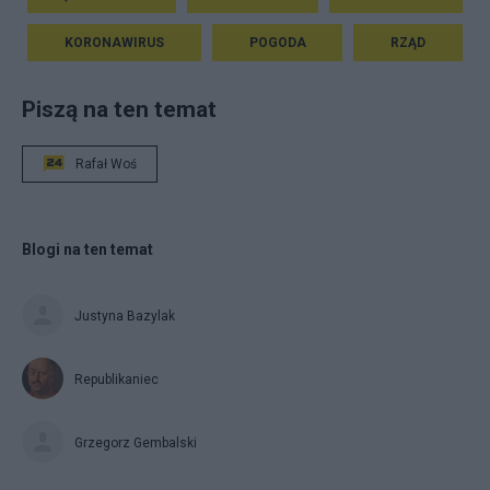
KORONAWIRUS
POGODA
RZĄD
Piszą na ten temat
Rafał Woś
Blogi na ten temat
Justyna Bazylak
Republikaniec
Grzegorz Gembalski