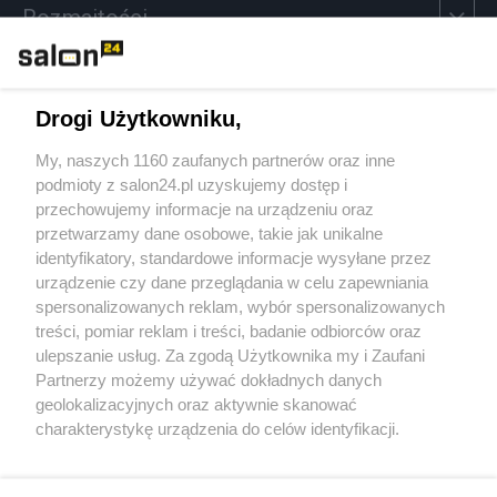
Rozmaitości
Technologie
Drogi Użytkowniku,
Sport
My, naszych 1160 zaufanych partnerów oraz inne
podmioty z salon24.pl uzyskujemy dostęp i
Społeczeństwo
przechowujemy informacje na urządzeniu oraz
przetwarzamy dane osobowe, takie jak unikalne
Kultura
identyfikatory, standardowe informacje wysyłane przez
urządzenie czy dane przeglądania w celu zapewniania
spersonalizowanych reklam, wybór spersonalizowanych
treści, pomiar reklam i treści, badanie odbiorców oraz
ulepszanie usług. Za zgodą Użytkownika my i Zaufani
X
Facebook
Instagram
Youtube
Partnerzy możemy używać dokładnych danych
geolokalizacyjnych oraz aktywnie skanować
charakterystykę urządzenia do celów identyfikacji.
Web Content Media sp. z o. o. © 2022
Ponieważ cenimy Twoją prywatność, prosimy o zgodę na
korzystanie z tych technologii poprzez kliknięcie