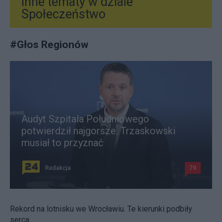
Inne tematy w dziale
Społeczeństwo
#
Głos Regionów
Audyt Szpitala Południowego
potwierdził najgorsze. Trzaskowski
musiał to przyznać
Redakcja
79
Rekord na lotnisku we Wrocławiu. Te kierunki podbiły
serca