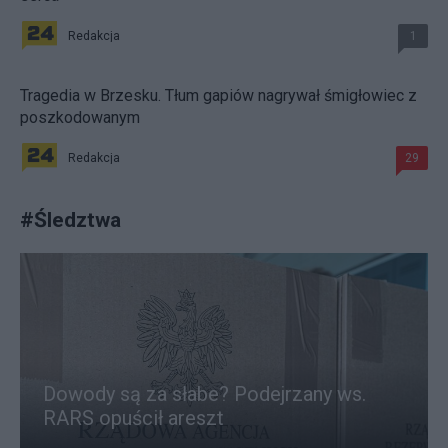
Redakcja
1
Tragedia w Brzesku. Tłum gapiów nagrywał śmigłowiec z
poszkodowanym
Redakcja
29
#
Śledztwa
Dowody są za słabe? Podejrzany ws.
RARS opuścił areszt