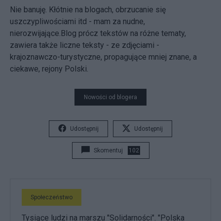
Nie banuję. Kłótnie na blogach, obrzucanie się
uszczypliwościami itd - mam za nudne,
nierozwijające.Blog prócz tekstów na różne tematy,
zawiera także liczne teksty - ze zdjęciami -
krajoznawczo-turystyczne, propagujące mniej znane, a
ciekawe, rejony Polski.
Nowości od blogera
Udostępnij
Udostępnij
Skomentuj
102
Społeczeństwo
Tysiące ludzi na marszu "Solidarności". "Polska