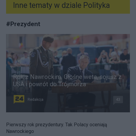
Inne tematy w dziale
Polityka
#
Prezydent
Rok z Nawrockim. Głośne weta, sojusz z
USA i powrót do Trójmorza
Redakcja
43
Pierwszy rok prezydentury. Tak Polacy oceniają
Nawrockiego