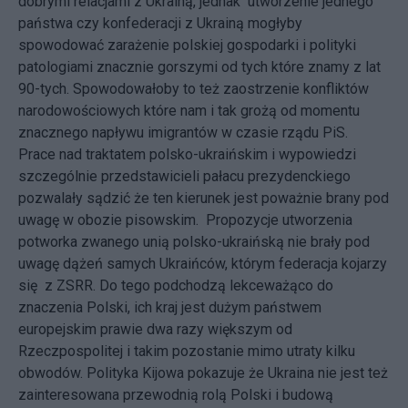
dobrymi relacjami z Ukrainą, jednak utworzenie jednego
państwa czy konfederacji z Ukrainą mogłyby
spowodować zarażenie polskiej gospodarki i polityki
patologiami znacznie gorszymi od tych które znamy z lat
90-tych. Spowodowałoby to też zaostrzenie konfliktów
narodowościowych które nam i tak grożą od momentu
znacznego napływu imigrantów w czasie rządu PiS.
Prace nad traktatem polsko-ukraińskim i wypowiedzi
szczególnie przedstawicieli pałacu prezydenckiego
pozwalały sądzić że ten kierunek jest poważnie brany pod
uwagę w obozie pisowskim. Propozycje utworzenia
potworka zwanego unią polsko-ukraińską nie brały pod
uwagę dążeń samych Ukraińców, którym federacja kojarzy
się z ZSRR. Do tego podchodzą lekceważąco do
znaczenia Polski, ich kraj jest dużym państwem
europejskim prawie dwa razy większym od
Rzeczpospolitej i takim pozostanie mimo utraty kilku
obwodów. Polityka Kijowa pokazuje że Ukraina nie jest też
zainteresowana przewodnią rolą Polski i budową