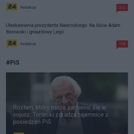
Redakcja
212
Ułaskawienia prezydenta Nawrockiego. Na liście Adam
Borowski i gniazdowy Legii
Redakcja
118
#
PiS
Rozłam, który może zamienić się w
sojusz. Terlecki zdradza tajemnice z
posiedzeń PiS