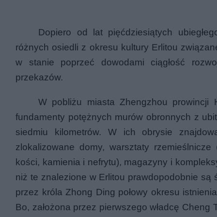
Dopiero od lat pięćdziesiątych ubiegłeg
różnych osiedli z okresu kultury
Erlitou
związane
w stanie poprzeć dowodami ciągłość rozwoj
przekazów.
W pobliżu miasta Zhengzhou prowincji 
fundamenty potężnych murów obronnych z ubite
siedmiu kilometrów. W ich obrysie znajdow
zlokalizowane domy, warsztaty rzemieślnicze
kości, kamienia i nefrytu), magazyny i komplek
niż te znalezione w Erlitou prawdopodobnie są ś
przez króla Zhong Ding połowy okresu istnienia 
Bo, założona przez pierwszego władcę Cheng Ta