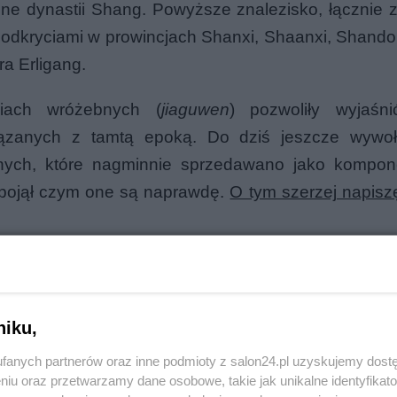
czne dynastii Shang. Powyższe znalezisko, łącznie z
i odkryciami w prowincjach Shanxi, Shaanxi, Shando
ra Erligang.
iach wróżebnych (
jiaguwen
) pozwoliły wyjaśni
iązanych z tamtą epoką. Do dziś jeszcze wywoł
bnych, które nagminnie sprzedawano jako kompon
 pojął czym one są naprawdę.
O tym szerzej napisz
niku,
fanych partnerów oraz inne podmioty z salon24.pl uzyskujemy dost
niu oraz przetwarzamy dane osobowe, takie jak unikalne identyfikat