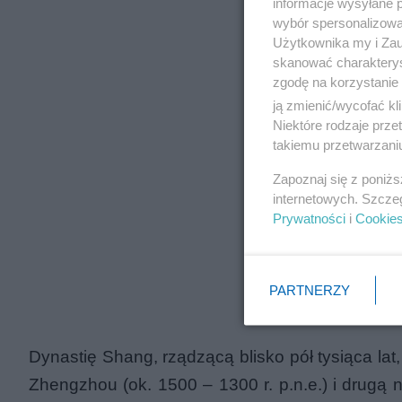
informacje wysyłane 
wybór spersonalizowan
Użytkownika my i Zau
skanować charakterys
zgodę na korzystanie 
ją zmienić/wycofać kl
Niektóre rodzaje prz
takiemu przetwarzaniu
Zapoznaj się z poniż
internetowych. Szcze
Prywatności
i
Cookie
PARTNERZY
Dynastię Shang, rządzącą blisko pół tysiąca lat,
Zhengzhou (ok. 1500 – 1300 r. p.n.e.) i drugą 