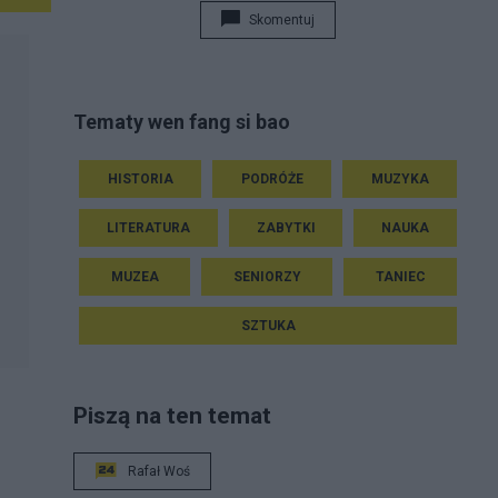
Skomentuj
Tematy wen fang si bao
HISTORIA
PODRÓŻE
MUZYKA
LITERATURA
ZABYTKI
NAUKA
MUZEA
SENIORZY
TANIEC
SZTUKA
Piszą na ten temat
Rafał Woś