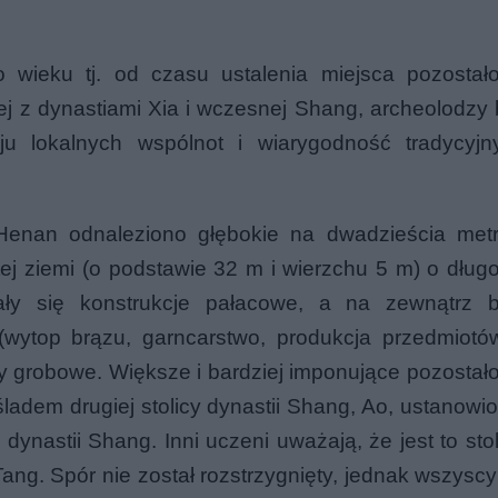
o wieku tj. od czasu ustalenia miejsca pozostało
j z dynastiami
Xia
i wczesnej Shang, archeolodzy b
u lokalnych wspólnot i wiarygodność tradycyjn
Henan odnaleziono głębokie na dwadzieścia met
j ziemi (o podstawie 32 m i wierzchu 5 m) o długo
ały się konstrukcje pałacowe, a na zewnątrz b
 (wytop brązu, garncarstwo, produkcja przedmiotó
sy grobowe. Większe i bardziej imponujące pozostało
ladem drugiej stolicy dynastii Shang, Ao, ustanowio
dynastii Shang. Inni uczeni uważają, że jest to stol
ng. Spór nie został rozstrzygnięty, jednak wszyscy