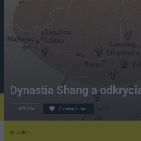
Dynastia Shang a odkryci
HISTORIA
Obserwuj temat
Mapa stanowisk archeologicznych
31.03.2014