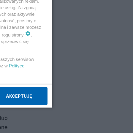
alizowanych reklam,
ie usług. Za zgodą
ych oraz aktywnie
watność, prosimy o
wolna i zawsze możesz
m rogu strony
.
sprzeciwić się
 naszych serwisów
esz w
Polityce
AKCEPTUJĘ
 lub
one