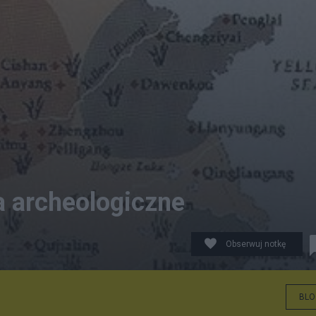
a archeologiczne
Obserwuj notkę
BLO