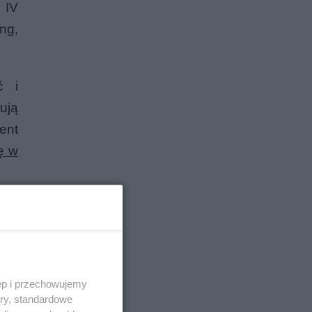
 IV
ng,
ć i
ują
ent
ę w
ęp i przechowujemy
ory, standardowe