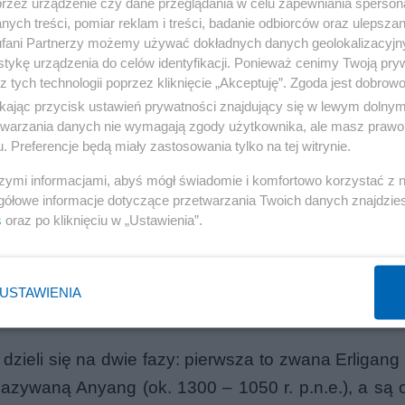
przez urządzenie czy dane przeglądania w celu zapewniania sperson
ych treści, pomiar reklam i treści, badanie odbiorców oraz ulepszan
fani Partnerzy możemy używać dokładnych danych geolokalizacyjn
tykę urządzenia do celów identyfikacji. Ponieważ cenimy Twoją pry
z tych technologii poprzez kliknięcie „Akceptuję”. Zgoda jest dobro
ikając przycisk ustawień prywatności znajdujący się w lewym dolny
etwarzania danych nie wymagają zgody użytkownika, ale masz prawo 
. Preferencje będą miały zastosowania tylko na tej witrynie.
szymi informacjami, abyś mógł świadomie i komfortowo korzystać z
gółowe informacje dotyczące przetwarzania Twoich danych znajdzi
s
oraz po kliknięciu w „Ustawienia”.
USTAWIENIA
Reklama
 dzieli się na dwie fazy: pierwsza to zwana Erligang
nazywaną Anyang (ok. 1300 – 1050 r. p.n.e.), a są 