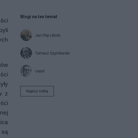
Blogi na ten temat
ści
yli
Jan Filip Libicki
ych
Tomasz Szymborski
rów
cepol
ści
yły
Napisz notkę
w z
ści
nej
ica
 są