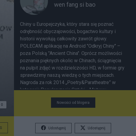
wen fang si bao
Chiny u Europejczyka, który stara się poznać
odrębność obyczajowości, bogactwo kultury i
historii wywołują całkowity zawrót głowy.
POLECAM aplikację na Android "Odkryj Chiny" –
poza Polską "Ancient China". Oprócz możliwości
poznania pięknych okolic w Chinach, ściągnięcia
na pulpit zdjęć w rozdzielczości HD, w formie gry
sprawdzimy naszą wiedzę o tych miejscach.
Nagroda za rok 2014 „Poetry&Paratheatre” w
kategorii: Popularyzacja Sztuki - Motywy
przyrodnicze w poezji chińskiej
Nowości od blogera
0
G
Udostępnij
Udostępnij