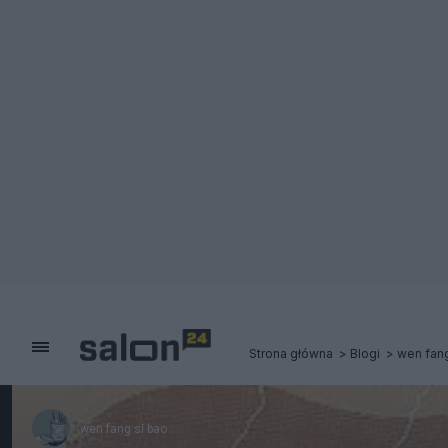
Strona główna
Blogi
wen fang
wen fang si bao