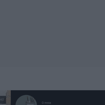
662
O mnie