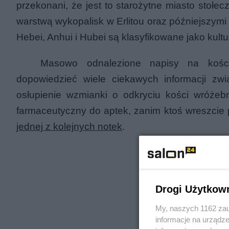
przekonani, że jest to starożytne miasto stołe
warstwą wykopalisk w Erlitou oraz późniejszym
Hebei, Anhui i Hubei są klasyfikowane jako kultu
Masowo odnalezione napisy na kośc
dopowiedzieć wiele ciekawych informacji zw
osłupienie wzmianki o odkryciu kości wróże
farmaceutyczny do aptek, zanim ktoś wreszcie
jednej z kolejnych notek
.
Drogi Użytkow
My, naszych 1162 zau
informacje na urządze