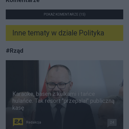
POKAŻ KOMENTARZE (15)
Inne tematy w dziale
Polityka
#
Rząd
Karaoke, basen z kulkami i tańce
hulańce. Tak resort "przepalał" publiczną
kasę
Redakcja
24