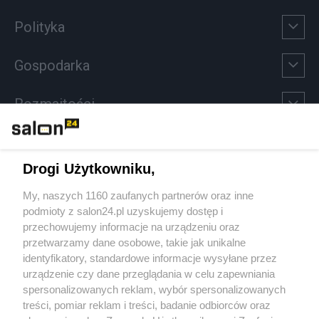
Polityka
Gospodarka
Rozmaitości
Technologie
Drogi Użytkowniku,
Sport
My, naszych 1160 zaufanych partnerów oraz inne
podmioty z salon24.pl uzyskujemy dostęp i
Społeczeństwo
przechowujemy informacje na urządzeniu oraz
przetwarzamy dane osobowe, takie jak unikalne
Kultura
identyfikatory, standardowe informacje wysyłane przez
urządzenie czy dane przeglądania w celu zapewniania
spersonalizowanych reklam, wybór spersonalizowanych
treści, pomiar reklam i treści, badanie odbiorców oraz