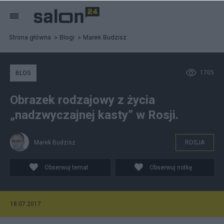
Strona główna
Blogi
Marek Budzisz
1705
BLOG
Obrazek rodzajowy z życia
„nadzwyczajnej kasty” w Rosji.
Marek Budzisz
ROSJA
Obserwuj temat
Obserwuj notkę
18.07.2017