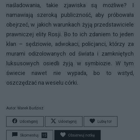
naśladowania, takie zjawiska są możliwe? I
namawiają szeroką publiczność, aby próbowała
obejrzeć, w jakich warunkach żyją przedstawiciele
prawniczej elity Rosji. Bo to ich zdaniem to jeden
klan – sędziowie, adwokaci, policjanci, którzy za
murami odizolowanych od świata i zamkniętych
luksusowych osiedli żyją w symbiozie. W tym
świecie nawet nie wypada, bo to wstyd,
oszczędzać na weselu córki.
Autor: Marek Budzisz
Udostępnij
Udostępnij
Lubię to!
Skomentuj
15
Obserwuj notkę