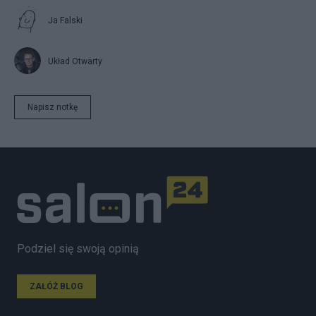
Ja Falski
Układ Otwarty
Napisz notkę
Podziel się swoją opinią
ZAŁÓŻ BLOG