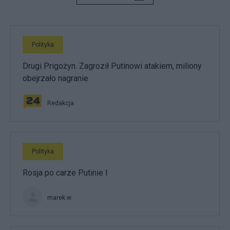
Polityka
Drugi Prigożyn. Zagroził Putinowi atakiem, miliony
obejrzało nagranie
Redakcja
Polityka
Rosja po carze Putinie I
marek.w