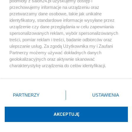
podmioty z salon24.pl uzyskujemy dostęp i
przechowujemy informacje na urządzeniu oraz
Polityka
przetwarzamy dane osobowe, takie jak unikalne
identyfikatory, standardowe informacje wysyłane przez
urządzenie czy dane przeglądania w celu zapewniania
"Swoich bohaterów Ukraińcy mają prawo wybierać
spersonalizowanych reklam, wybór spersonalizowanych
sobie sami, nawet Banderę czy Szuchewycza"
treści, pomiar reklam i treści, badanie odbiorców oraz
ulepszanie usług. Za zgodą Użytkownika my i Zaufani
Partnerzy możemy używać dokładnych danych
Piszą na ten temat
geolokalizacyjnych oraz aktywnie skanować
charakterystykę urządzenia do celów identyfikacji.
Ponieważ cenimy Twoją prywatność, prosimy o zgodę na
Rafał Woś
korzystanie z tych technologii poprzez kliknięcie
„Akceptuję”. Zgoda jest dobrowolna i zawsze możesz ją
zmienić/wycofać klikając przycisk ustawień prywatności
PARTNERZY
USTAWIENIA
Blogi na ten temat
znajdujący się w lewym dolnym rogu strony
. Niektóre
rodzaje przetwarzania danych nie wymagają zgody
użytkownika, ale masz prawo sprzeciwić się takiemu
AKCEPTUJĘ
Jan Filip Libicki
przetwarzaniu. Preferencje będą miały zastosowania tylko
na tej witrynie.