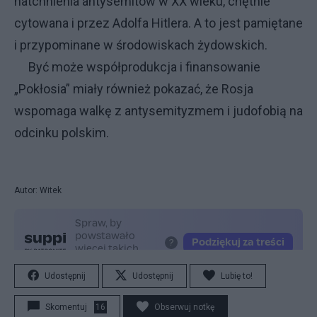
natchnienia antysemitów w XX wieku, chętnie
cytowana i przez Adolfa Hitlera. A to jest pamiętane
i przypominane w środowiskach żydowskich.
Być może współprodukcja i finansowanie
„Pokłosia” miały również pokazać, że Rosja
wspomaga walkę z antysemityzmem i judofobią na
odcinku polskim.
Autor: Witek
Udostępnij
Udostępnij
Lubię to!
Skomentuj
16
Obserwuj notkę