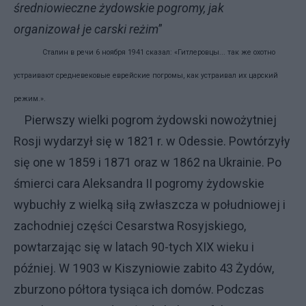
średniowieczne żydowskie pogromy, jak
organizował je carski reżim
”
Сталин в речи 6 ноября 1941 сказал: «Гитлеровцы... так же охотно
устраивают средневековые еврейские погромы, как устраивал их царский
режим.».
Pierwszy wielki pogrom żydowski nowożytniej
Rosji wydarzył się w 1821 r. w Odessie. Powtórzyły
się one w 1859 i 1871 oraz w 1862 na Ukrainie. Po
śmierci cara Aleksandra II pogromy żydowskie
wybuchły z wielką siłą zwłaszcza w południowej i
zachodniej części Cesarstwa Rosyjskiego,
powtarzając się w latach 90-tych XIX wieku i
później. W 1903 w Kiszyniowie zabito 43 Żydów,
zburzono półtora tysiąca ich domów. Podczas