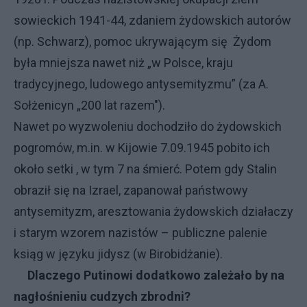
sowieckich 1941-44, zdaniem żydowskich autorów
(np. Schwarz), pomoc ukrywającym się Żydom
była mniejsza nawet niż „w Polsce, kraju
tradycyjnego, ludowego antysemityzmu” (za A.
Sołżenicyn „200 lat razem").
Nawet po wyzwoleniu dochodziło do żydowskich
pogromów, m.in. w Kijowie 7.09.1945 pobito ich
około setki , w tym 7 na śmierć. Potem gdy Stalin
obraził się na Izrael, zapanował państwowy
antysemityzm, aresztowania żydowskich działaczy
i starym wzorem nazistów – publiczne palenie
ksiąg w języku jidysz (w Birobidżanie).
Dlaczego Putinowi dodatkowo zależało by na
nagłośnieniu cudzych zbrodni?