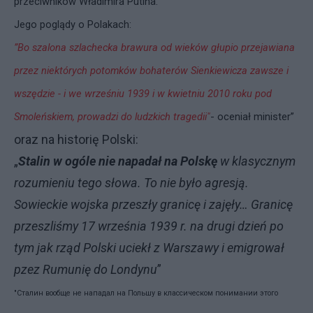
przeciwników Władimira Putina.”
Jego poglądy o Polakach:
”Bo szalona szlachecka brawura od wieków głupio przejawiana
przez niektórych potomków bohaterów Sienkiewicza zawsze i
wszędzie - i we wrześniu 1939 i w kwietniu 2010 roku pod
Smoleńskiem, prowadzi do ludzkich tragedii"
- oceniał minister”
oraz na historię Polski:
„
Stalin w ogóle nie napadał na Polskę
w klasycznym
rozumieniu tego słowa. To nie było agresją.
Sowieckie wojska przeszły granicę i zajęły… Granicę
przeszliśmy 17 września 1939 r. na drugi dzień po
tym jak rząd Polski uciekł z Warszawy i emigrował
pzez Rumunię do Londynu
”
"Сталин вообще не нападал на Польшу в классическом понимании этого