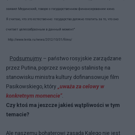
заявил Мединский, говоря о государственном финансировании кино.
Я считаю, что это естественно: государство должно платить за то, что оно
считает целесообразным в данный момент"
http://www.lenta.ru/news/2012/10/31/films/
Podsumujmy
– państwo rosyjskie zarządzane
przez Putina, poprzez swojego stalinistę na
stanowisku ministra kultury dofinansowuje film
Pasikowskiego, który
„uważa za celowy w
konkretnym momencie”
.
Czy ktoś ma jeszcze jakieś wątpliwości w tym
temacie?
Ale naszemu bohaterowi zasada Kalego nie jest