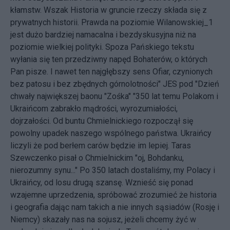
kłamstw. Wszak Historia w gruncie rzeczy składa się z
prywatnych historii. Prawda na poziomie Wilanowskiej_1
jest dużo bardziej namacalna i bezdyskusyjna niż na
poziomie wielkiej polityki. Spoza Pańskiego tekstu
wyłania się ten przedziwny napęd Bohaterów, o których
Pan pisze. I nawet ten najgłębszy sens Ofiar, czynionych
bez patosu i bez zbędnych górnolotności" JES pod "Dzień
chwały największej baonu "Zośka" "350 lat temu Polakom i
Ukraińcom zabrakło mądrości, wyrozumiałości,
dojrzałości. Od buntu Chmielnickiego rozpoczął się
powolny upadek naszego wspólnego państwa. Ukraińcy
liczyli że pod berłem carów będzie im lepiej. Taras
Szewczenko pisał o Chmielnickim "oj, Bohdanku,
nierozumny synu..." Po 350 latach dostaliśmy, my Polacy i
Ukraińcy, od losu drugą szansę. Wznieść się ponad
wzajemne uprzedzenia, spróbować zrozumieć że historia
i geografia dając nam takich a nie innych sąsiadów (Rosję i
Niemcy) skazały nas na sojusz, jeżeli chcemy żyć w