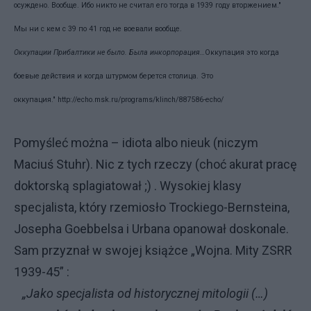
осуждено. Вообще. Ибо никто не считал его тогда в 1939 году вторжением."
Мы ни с кем с 39 по 41 год не воевали вообще.
Оккупации Прибалтики не было. Была инкорпорация…
Оккупация это когда
боевые действия и когда штурмом берется столица. Это
оккупация."
http://echo.msk.ru/programs/klinch/887586-echo/
Pomyśleć można – idiota albo nieuk (niczym
Maciuś Stuhr). Nic z tych rzeczy (choć akurat pracę
doktorską splagiatował ;) . Wysokiej klasy
specjalista, który rzemiosło Trockiego-Bernsteina,
Josepha Goebbelsa i Urbana opanował doskonale.
Sam przyznał w swojej książce „Wojna. Mity ZSRR
1939-45” :
„Jako specjalista od historycznej mitologii (…)