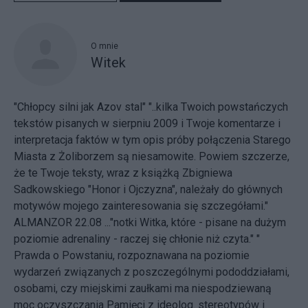
O mnie
Witek
"Chłopcy silni jak Azov stal" "..kilka Twoich powstańczych
tekstów pisanych w sierpniu 2009 i Twoje komentarze i
interpretacja faktów w tym opis próby połączenia Starego
Miasta z Żoliborzem są niesamowite. Powiem szczerze,
że te Twoje teksty, wraz z książką Zbigniewa
Sadkowskiego "Honor i Ojczyzna", należały do głównych
motywów mojego zainteresowania się szczegółami."
ALMANZOR 22.08 ..."notki Witka, które - pisane na dużym
poziomie adrenaliny - raczej się chłonie niż czyta." "
Prawda o Powstaniu, rozpoznawana na poziomie
wydarzeń związanych z poszczególnymi pododdziałami,
osobami, czy miejskimi zaułkami ma niespodziewaną
moc oczyszczania Pamięci z ideolog. stereotypów i