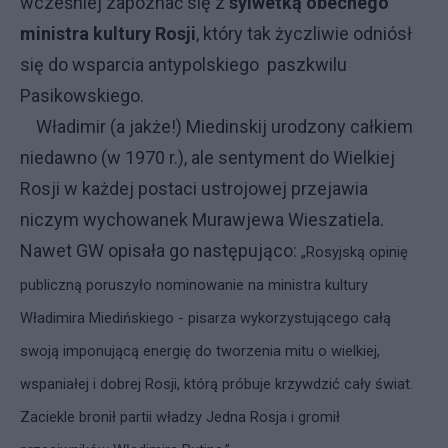
wcześniej zapoznać się z
sylwetką obecnego
ministra kultury Rosji
, który tak życzliwie odniósł
się do wsparcia antypolskiego paszkwilu
Pasikowskiego.
Władimir (a jakże!) Miedinskij urodzony całkiem
niedawno (w 1970 r.), ale sentyment do Wielkiej
Rosji w każdej postaci ustrojowej przejawia
niczym wychowanek Murawjewa Wieszatiela.
Nawet
GW opisała go następująco
:
„Rosyjską opinię
publiczną poruszyło nominowanie na ministra kultury
Władimira Miedińskiego - pisarza wykorzystującego całą
swoją imponującą energię do tworzenia mitu o wielkiej,
wspaniałej i dobrej Rosji, którą próbuje krzywdzić cały świat.
Zaciekle bronił partii władzy Jedna Rosja i gromił