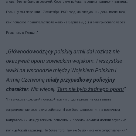
слова. Это не было агрессией. Советские войска перешли границу и заняли…
Границу мы перешли 17 сентября 1939 года, на следующий день после того,
как польское правительство бежало из Варшавы, (..) и эмигрировало через
Румынию в Лондон."
„Głównodowodzący polskiej armii dał rozkaz nie
okazywać oporu sowieckim wojskom. I wszystkie
walki na wschodzie między Wojskiem Polskim i
Armią Czerwoną
miały przypadkowy policyjny
charakter
. Nic więcej.
Tam nie było żadnego oporu
”
"Главнокомандующий польской армии отдал приказ не оказывать
сопротивление советским войскам. И все боестолкновения на восточном
направлении между войском польским и Красной Армией носили случайно
полицейский характер. Не более того. Там не было никакого сопротивления.”