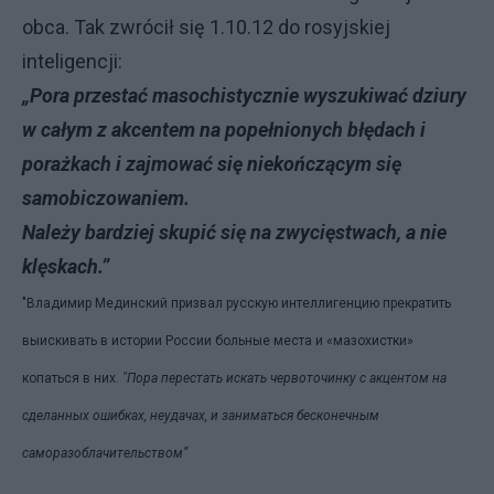
obca. Tak zwrócił się 1.10.12 do rosyjskiej
inteligencji:
„Pora przestać masochistycznie wyszukiwać dziury
w całym z akcentem na popełnionych błędach i
porażkach i zajmować się niekończącym się
samobiczowaniem.
Należy bardziej skupić się na zwycięstwach, a nie
klęskach.”
"Владимир Мединский призвал русскую интеллигенцию прекратить
выискивать в истории России больные места и «мазохистки»
копаться в них.
"Пора перестать искать червоточинку с акцентом на
сделанных ошибках, неудачах, и заниматься бесконечным
саморазоблачительством”