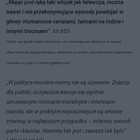
„Mając pod ręką taki wbijak jak telewizja, można
nawet i nie przekonywujące wywody powbijać w
głowy otumanione serialami, tańcami na lodzie i
innymi trocinami”
str.655
"Имея под рукой такую колотушку, как телеви­дение, можно и не самые
убедительные доводы/выводы вко­лотить в головы, опустошенные сериалами,
танцами на льду и прочей дребеденью"
.
„W polityce moralne normy nie są używane. Znaczy
dla publiki, oczywiście kieruje się ogólnie
uznawanymi normami moralnymi i interesem
narodu, ale w praktyce najważniejsze są własne
interesy, w najlepszym przypadku – interesy swoich
partii i klanów. Niestety tak jest i zawsze tak było”