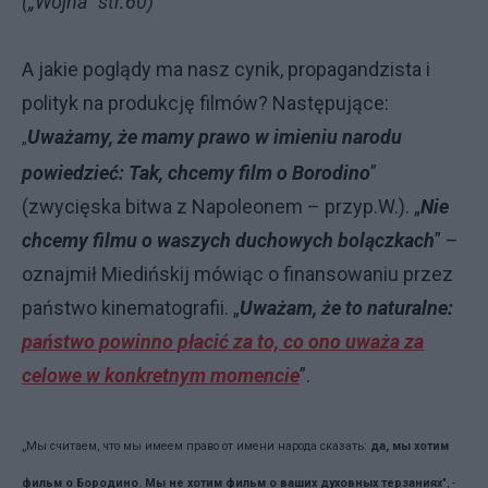
(„Wojna” str.60)
A jakie poglądy ma nasz cynik, propagandzista i
polityk na produkcję filmów? Następujące:
Uważamy, że mamy prawo w imieniu narodu
„
powiedzieć: Tak, chcemy film o Borodino
”
(zwycięska bitwa z Napoleonem – przyp.W.). „
Nie
chcemy filmu o waszych duchowych bolączkach
” –
oznajmił Miedińskij mówiąc o finansowaniu przez
państwo kinematografii. „
Uważam, że to naturalne:
państwo powinno płacić za to, co ono uważa za
celowe w konkretnym momencie
”.
„Мы считаем, что мы имеем право от имени народа сказать:
да, мы хотим
фильм о Бородино. Мы не хотим фильм о ваших духовных терзаниях
", -