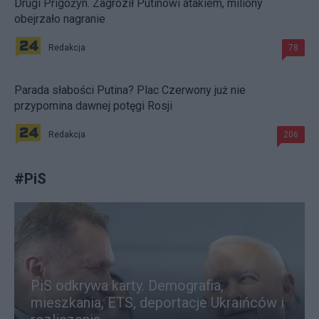
Drugi Prigożyn. Zagroził Putinowi atakiem, miliony
obejrzało nagranie
Redakcja
78
Parada słabości Putina? Plac Czerwony już nie
przypomina dawnej potęgi Rosji
Redakcja
206
#
PiS
PiS odkrywa karty. Demografia,
mieszkania, ETS, deportacje Ukraińców i