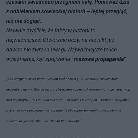
czasami świadomie przeginam pałę. Ponieważ dziś
z odbieleniem sowieckiej historii – lepiej przegiąć,
niż nie dogiąć.
Naiwnie myślicie, że fakty w historii to
najważniejsze. Otwórzcie oczy: na nie nikt już
dawno nie zwraca uwagi. Najważniejsze to ich
wyjaśnianie, kąt spojrzenia i
masowa propaganda
”
„Как специалист по исторической мифологии (...)
Я
местами сознательно –
перегибаю палку. Ибо сегодня с обелением советской истории - лучше перегнуть,
чем недогнуть... Вы наивно считаете, что факты в истории – главное. Откройте
глаза: на них уже давно никто давно не обращает внимания! Главное – их
трактовка, угол зрения и массовая пропаганда
."