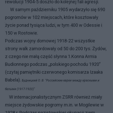
rewolucji 1904-5 doszło do kolejnej fali agresji.
W samym październiku 1905 wydarzyło się 690
pogromów w 102 miejscach, które kosztowały
życie ponad tysiąca ludzi, w tym 400 w Odessie i
150 w Rostowie.
Podczas wojny domowej 1918-22 wszystkie
strony walk zamordowały od 50 do 200 tys. Żydów,
z czego nie małą część słynna 1.Konna Armia
Budionnego podczas „polskiego pochodu 1920”
(czytaj pamiętniki czerwonego komisarza Izaaka
Babela).
Будницкий О. В.
"Российские евреи между красными и
белыми (1917-1920)"
W internacjonalistycznym ZSRR również miały
miejsce żydowskie pogromy m.in. w Mogilewie w
1928 r. Podczas nazistowskiej okupacji ziem