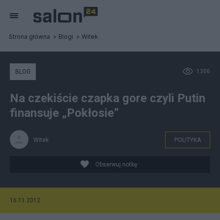
Strona główna
Blogi
Witek
1306
BLOG
Na czekiście czapka gore czyli Putin
finansuje „Pokłosie”
Witek
POLITYKA
Obserwuj notkę
16.11.2012