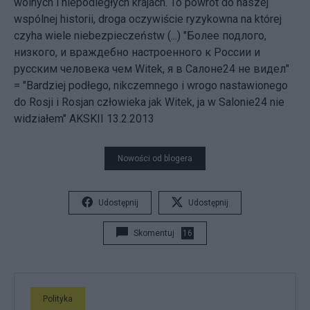
wolnych i niepodległych krajach. To powrót do naszej
wspólnej historii, droga oczywiście ryzykowna na której
czyha wiele niebezpieczeństw (...) "Более подлого,
низкого, и враждебно настроенного к России и
русским человека чем Witek, я в Салоне24 не видел"
= "Bardziej podłego, nikczemnego i wrogo nastawionego
do Rosji i Rosjan człowieka jak Witek, ja w Salonie24 nie
widziałem" AKSKII 13.2.2013
Nowości od blogera
Udostępnij
Udostępnij
Skomentuj
16
Polityka