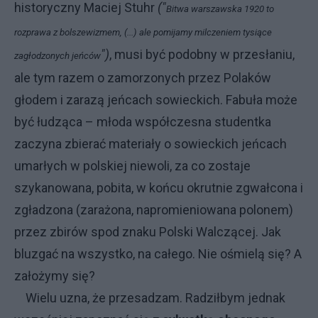
historyczny Maciej Stuhr
("
Bitwa warszawska 1920 to
rozprawa z bolszewizmem, (...) ale pomijamy milczeniem tysiące
")
, musi być podobny w przesłaniu,
zagłodzonych jeńców
ale tym razem o zamorzonych przez Polaków
głodem i zarazą jeńcach sowieckich. Fabuła może
być łudząca – młoda współczesna studentka
zaczyna zbierać materiały o sowieckich jeńcach
umarłych w polskiej niewoli, za co zostaje
szykanowana, pobita, w końcu okrutnie zgwałcona i
zgładzona (zarażona, napromieniowana polonem)
przez zbirów spod znaku Polski Walczącej. Jak
bluzgać na wszystko, na całego. Nie ośmielą się? A
założymy się?
Wielu uzna, że przesadzam. Radziłbym jednak