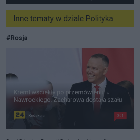
Inne tematy w dziale
Polityka
#
Rosja
Kreml wściekły po przemówieniu
Nawrockiego. Zacharowa dostała szału
Redakcja
201