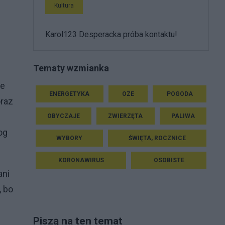
Kultura
Karol123 Desperacka próba kontaktu!
Tematy wzmianka
we
ENERGETYKA
OZE
POGODA
oraz
OBYCZAJE
ZWIERZĘTA
PALIWA
og
WYBORY
ŚWIĘTA, ROCZNICE
KORONAWIRUS
OSOBISTE
ani
 bo
Piszą na ten temat