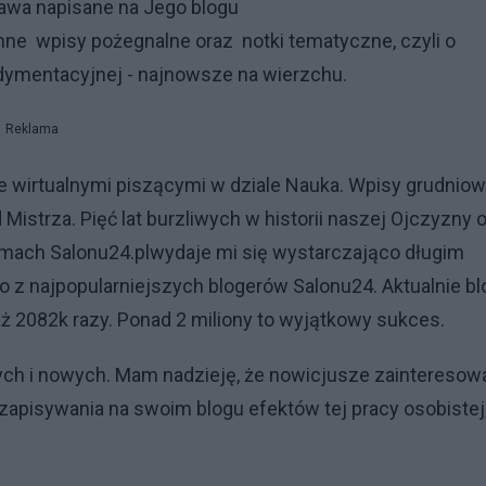
awa napisane na Jego blogu
nne wpisy pożegnalne oraz notki tematyczne, czyli o
sedymentacyjnej - najnowsze na wierzchu.
Reklama
 wirtualnymi piszącymi w dziale Nauka. Wpisy grudnio
Mistrza. Pięć lat burzliwych w historii naszej Ojczyzny 
amach Salonu24.plwydaje mi się wystarczająco długim
 z najpopularniejszych blogerów Salonu24. Aktualnie bl
aż 2082k razy. Ponad 2 miliony to wyjątkowy sukces.
ych i nowych. Mam nadzieję, że nowicjusze zainteresow
isywania na swoim blogu efektów tej pracy osobistej,