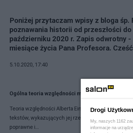
Poniżej przytaczam wpisy z bloga śp.
poznawania historii od przeszłości do
październiku 2020 r. Zapis odwrotny - 
miesiące
życia Pana Profesora. Cześć
5.10.2020, 17:40
Ogólna teoria względności ma się całkiem dobrze
Teoria względności Alberta Einsteina, nie jest lubiana
Drogi Użytkow
tekstów, wykazujących jej rzekomą błędność, lub p
My, naszych 1162 zau
poprawne i...
informacje na urządze