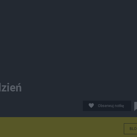
dzień
Obserwuj notkę
BLO