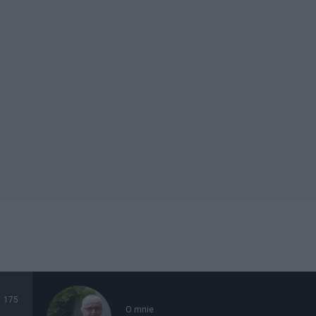
175
O mnie