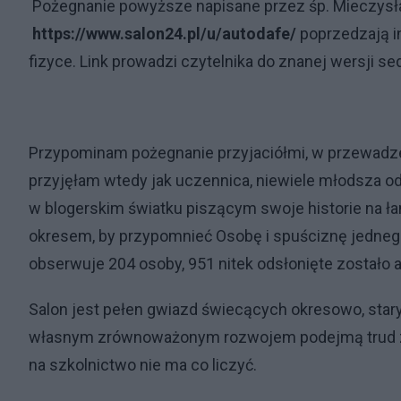
Pożegnanie powyższe napisane przez śp. Mieczysł
https://www.salon24.pl/u/autodafe/
poprzedzają i
fizyce. Link prowadzi czytelnika do znanej wersji 
Przypominam pożegnanie przyjaciółmi, w przewadze
przyjęłam wtedy jak uczennica, niewiele młodsza od 
w blogerskim światku piszącym swoje historie na ł
okresem, by przypomnieć Osobę i spuściznę jednego
obserwuje 204 osoby, 951 nitek odsłonięte zostało 
Salon jest pełen gwiazd świecących okresowo, star
własnym zrównoważonym rozwojem podejmą trud zap
na szkolnictwo nie ma co liczyć.