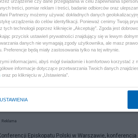
przez urządzenie czy dane przeglądania w celu zapewniania sperson
ych treści, pomiar reklam i treści, badanie odbiorców oraz ulepszan
fani Partnerzy możemy używać dokładnych danych geolokalizacyjn
tykę urządzenia do celów identyfikacji. Ponieważ cenimy Twoją pry
Reklama
z tych technologii poprzez kliknięcie „Akceptuję”. Zgoda jest dobro
ikając przycisk ustawień prywatności znajdujący się w lewym dolny
steina
etwarzania danych nie wymagają zgody użytkownika, ale masz prawo 
. Preferencje będą miały zastosowania tylko na tej witrynie.
cieszył ,chociaż to tylko "połowa nobla".Penrose, to laur
szymi informacjami, abyś mógł świadomie i komfortowo korzystać z
lędności po śmierci jej twórcy - Alberta Einsteina.Nie
gółowe informacje dotyczące przetwarzania Twoich danych znajdzi
s
oraz po kliknięciu w „Ustawienia”.
USTAWIENIA
Reklama
Konferencji Episkopatu Polski w Warszawie, konferencja 