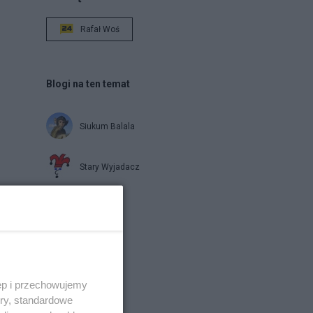
Rafał Woś
Blogi na ten temat
Siukum Balala
Stary Wyjadacz
report
Napisz notkę
ęp i przechowujemy
ory, standardowe