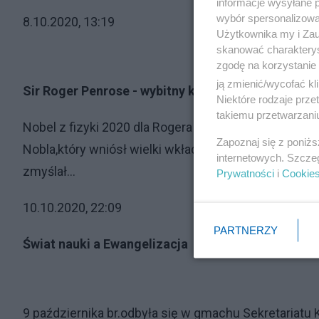
informacje wysyłane 
wybór spersonalizowan
8.10.2020, 13:19
Użytkownika my i Zau
skanować charakterys
zgodę na korzystanie 
ją zmienić/wycofać kl
Sir Roger Penrose - wybitny kontynuator fizyki Ein
Niektóre rodzaje prz
takiemu przetwarzaniu
Nobel z fizyki 2020 dla Rogera Penrose bardzo mnie u
Zapoznaj się z poniż
Nobla,który wniósł wielki wkład do Ogólnej Teorii Wzg
internetowych. Szcze
zmyślał...
Prywatności
i
Cookie
10.10.2020, 22:09
PARTNERZY
Świat nauki a Ewangelizacja
9 października br.odbyła się w gmachu Sekretariatu 