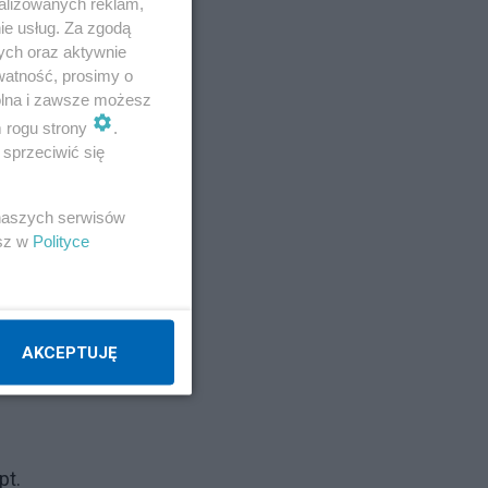
alizowanych reklam,
ie usług. Za zgodą
ych oraz aktywnie
watność, prosimy o
wolna i zawsze możesz
m rogu strony
.
sprzeciwić się
eat
 naszych serwisów
esz w
Polityce
AKCEPTUJĘ
pt.