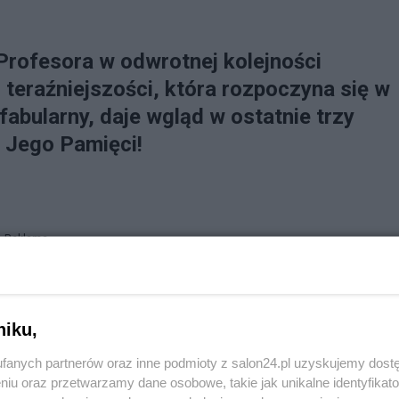
 Profesora w odwrotnej kolejności
 teraźniejszości, która rozpoczyna się w
fabularny, daje wgląd w ostatnie trzy
 Jego Pamięci!
Reklama
 na salonie 24 ,toteż notuje się tutaj swoisty "urodzaj"
niku,
rzedstawiających własne(salonowe) jej wersje,rzekomo
fanych partnerów oraz inne podmioty z salon24.pl uzyskujemy dost
niu oraz przetwarzamy dane osobowe, takie jak unikalne identyfikat