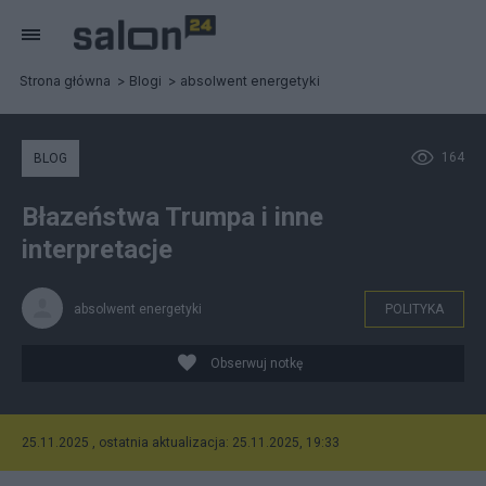
Strona główna
Blogi
absolwent energetyki
164
BLOG
Błazeństwa Trumpa i inne
interpretacje
absolwent energetyki
POLITYKA
Obserwuj notkę
25.11.2025 , ostatnia aktualizacja: 25.11.2025, 19:33