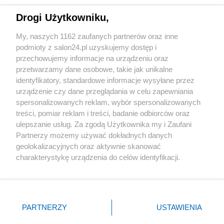
Drogi Użytkowniku,
Sport
My, naszych 1162 zaufanych partnerów oraz inne
podmioty z salon24.pl uzyskujemy dostęp i
Społeczeństwo
przechowujemy informacje na urządzeniu oraz
przetwarzamy dane osobowe, takie jak unikalne
Kultura
identyfikatory, standardowe informacje wysyłane przez
urządzenie czy dane przeglądania w celu zapewniania
spersonalizowanych reklam, wybór spersonalizowanych
treści, pomiar reklam i treści, badanie odbiorców oraz
ulepszanie usług. Za zgodą Użytkownika my i Zaufani
X
Facebook
Instagram
Youtube
Partnerzy możemy używać dokładnych danych
geolokalizacyjnych oraz aktywnie skanować
charakterystykę urządzenia do celów identyfikacji.
Web Content Media sp. z o. o. © 2022
Ponieważ cenimy Twoją prywatność, prosimy o zgodę na
korzystanie z tych technologii poprzez kliknięcie
„Akceptuję”. Zgoda jest dobrowolna i zawsze możesz ją
Pomoc
O nas
Praca
Reklama
Kontakt
zmienić/wycofać klikając przycisk ustawień prywatności
PARTNERZY
USTAWIENIA
znajdujący się w lewym dolnym rogu strony
. Niektóre