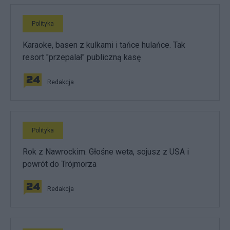
Polityka
Karaoke, basen z kulkami i tańce hulańce. Tak
resort "przepalał" publiczną kasę
Redakcja
Polityka
Rok z Nawrockim. Głośne weta, sojusz z USA i
powrót do Trójmorza
Redakcja