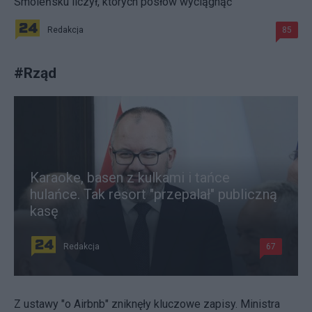
Smoleńsku liczył, których posłów wyciągnąć"
Redakcja
85
#
Rząd
Karaoke, basen z kulkami i tańce
hulańce. Tak resort "przepalał" publiczną
kasę
Redakcja
67
Z ustawy "o Airbnb" zniknęły kluczowe zapisy. Ministra