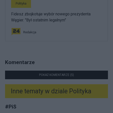
Polityka
Fidesz zbojkotuje wybór nowego prezydenta
Węgier. "Był ostatnim legalnym"
Redakcja
Komentarze
POKAŻ KOMENTARZE (5)
Inne tematy w dziale
Polityka
#
PiS