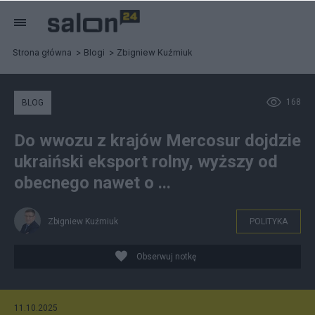
Strona główna
Blogi
Zbigniew Kuźmiuk
168
BLOG
Do wwozu z krajów Mercosur dojdzie
ukraiński eksport rolny, wyższy od
obecnego nawet o ...
Zbigniew Kuźmiuk
POLITYKA
Obserwuj notkę
11.10.2025