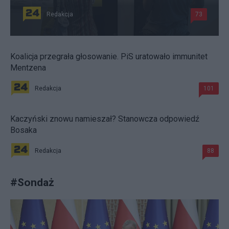
Redakcja
73
Koalicja przegrała głosowanie. PiS uratowało immunitet
Mentzena
Redakcja
101
Kaczyński znowu namieszał? Stanowcza odpowiedź
Bosaka
Redakcja
88
#
Sondaż