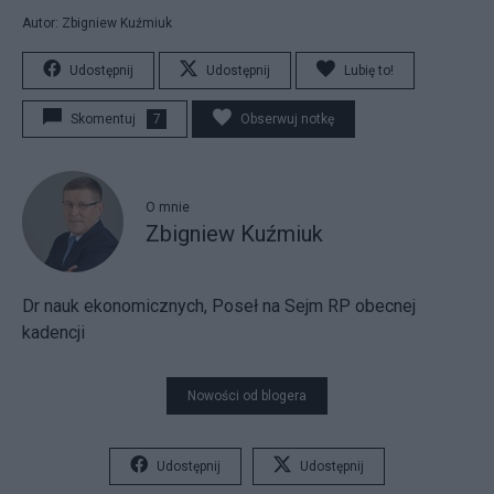
Autor: Zbigniew Kuźmiuk
Udostępnij
Udostępnij
Lubię to!
Skomentuj
7
Obserwuj notkę
O mnie
Zbigniew Kuźmiuk
Dr nauk ekonomicznych, Poseł na Sejm RP obecnej
kadencji
Nowości od blogera
Udostępnij
Udostępnij