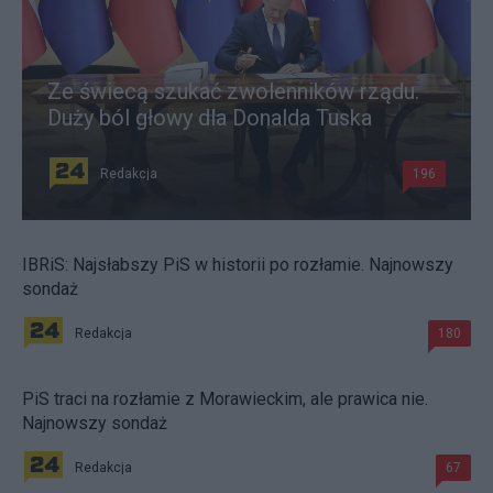
Ze świecą szukać zwolenników rządu.
Duży ból głowy dla Donalda Tuska
Redakcja
196
IBRiS: Najsłabszy PiS w historii po rozłamie. Najnowszy
sondaż
Redakcja
180
PiS traci na rozłamie z Morawieckim, ale prawica nie.
Najnowszy sondaż
Redakcja
67