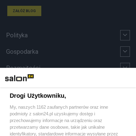
ZAŁÓŻ BLOG
Polityka
Gospodarka
Rozmaitości
Technologie
Drogi Użytkowniku,
Sport
My, naszych 1162 zaufanych partnerów oraz inne
podmioty z salon24.pl uzyskujemy dostęp i
Społeczeństwo
przechowujemy informacje na urządzeniu oraz
przetwarzamy dane osobowe, takie jak unikalne
Kultura
identyfikatory, standardowe informacje wysyłane przez