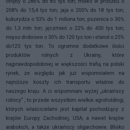
otręby o 286% do 85 tys ton; mleko w proszku o
208% do 15,4 tys ton; jaja o 200% do 18 tys ton;
kukurydza o 53% do 1 miliona ton; pszenica o 30%
do 1,3 mln ton; jęczmień o 22% do 450 tys ton;
mięso drobiowe o 30% do 120 tys ton i etanol o 25%
do125 tys ton. To ogromne dodatkowe ilości
produktów rolnych z Ukrainy, które
najprawdopodobniej w większości trafią na polski
rynek, ze względu jak już wspomniałem na
najniższe koszty ich transportu właśnie do
naszego kraju. A ci wspomniani wyżej „ukraińscy
rolnicy” , to przede wszystkim wielkie agroholdingi,
których właścicielami jest kapitał pochodzący z
krajów Europy Zachodniej, USA, a nawet krajów
arabskich, a także ukraińscy oligarchowie. Blisko