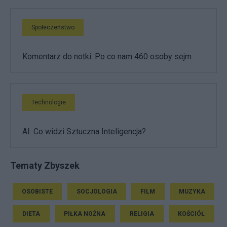
Społeczeństwo
Komentarz do notki: Po co nam 460 osoby sejm
Technologie
AI: Co widzi Sztuczna Inteligencja?
Tematy Zbyszek
OSOBISTE
SOCJOLOGIA
FILM
MUZYKA
DIETA
PIŁKA NOŻNA
RELIGIA
KOŚCIÓŁ