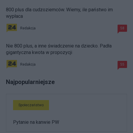
800 plus dla cudzoziemców. Wiemy, ile państwo im
wypłaca
Redakcja
58
Nie 800 plus, a inne świadczenie na dziecko. Padła
gigantyczna kwota w propozycji
Redakcja
55
Najpopularniejsze
Społeczeństwo
Pytanie na kanwie PW