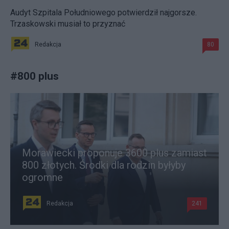
Audyt Szpitala Południowego potwierdził najgorsze.
Trzaskowski musiał to przyznać
Redakcja
80
#
800 plus
Morawiecki proponuje 3600 plus zamiast
800 złotych. Środki dla rodzin byłyby
ogromne
Redakcja
241