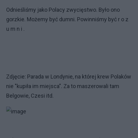
Odnieśliśmy jako Polacy zwycięstwo. Było ono
gorzkie. Możemy być dumni. Powinniśmy być r o z
u m n i .
Zdjęcie: Parada w Londynie, na której krew Polaków
nie "kupiła im miejsca". Za to maszerowali tam
Belgowie, Czesi itd.