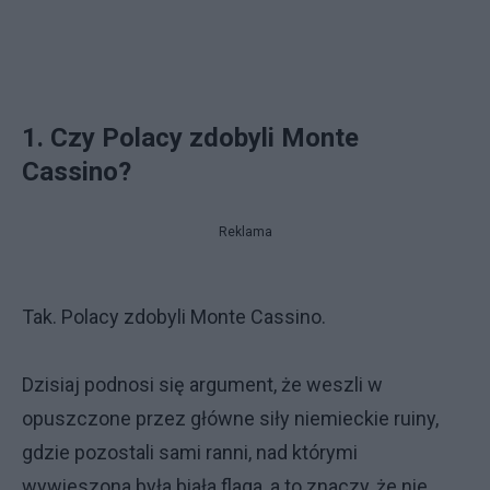
1. Czy Polacy zdobyli Monte
Cassino?
Reklama
Tak. Polacy zdobyli Monte Cassino.
Dzisiaj podnosi się argument, że weszli w
opuszczone przez główne siły niemieckie ruiny,
gdzie pozostali sami ranni, nad którymi
wywieszona była biała flaga, a to znaczy, że nie