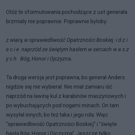
Otóż te sformułowania pochodzące z ust generała
brzmiały nie poprawnie. Poprawnie byłoby:
z wiarą w sprawiedliwość Opatrzności Boskiej i d z i
e c i e naprzód ze świętym hasłem w sercach w a s z
y c h Bóg, Honor i Ojczyzna.
Ta druga wersja jest poprawna, bo generał Anders
nigdzie się nie wybierał. Nie miał zamiaru iść
naprzód na lawinę kul z karabinów maszynowych i
po wybuchających pod nogami minach. On tam
wysyłał innych, bo też taka i jego rola. Więc
"sprawiedliwość Opatrzności Boskiej" i "święte
hasła Bóg, Honor i Ojczyzna". Jeszcze tylko