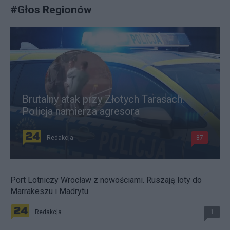
#
Głos Regionów
Brutalny atak przy Złotych Tarasach.
Policja namierza agresora
Redakcja
87
Port Lotniczy Wrocław z nowościami. Ruszają loty do
Marrakeszu i Madrytu
Redakcja
1