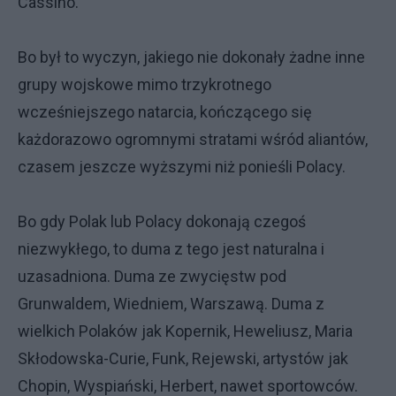
Cassino.
Bo był to wyczyn, jakiego nie dokonały żadne inne
grupy wojskowe mimo trzykrotnego
wcześniejszego natarcia, kończącego się
każdorazowo ogromnymi stratami wśród aliantów,
czasem jeszcze wyższymi niż ponieśli Polacy.
Bo gdy Polak lub Polacy dokonają czegoś
niezwykłego, to duma z tego jest naturalna i
uzasadniona. Duma ze zwycięstw pod
Grunwaldem, Wiedniem, Warszawą. Duma z
wielkich Polaków jak Kopernik, Heweliusz, Maria
Skłodowska-Curie, Funk, Rejewski, artystów jak
Chopin, Wyspiański, Herbert, nawet sportowców.