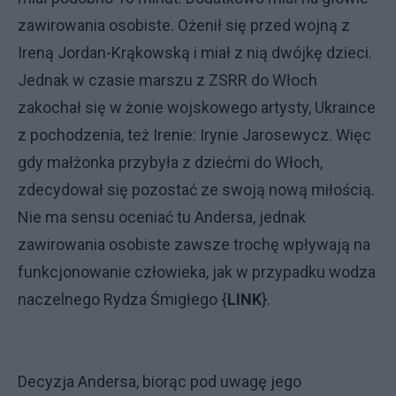
zawirowania osobiste. Ożenił się przed wojną z
Ireną Jordan-Krąkowską i miał z nią dwójkę dzieci.
Jednak w czasie marszu z ZSRR do Włoch
zakochał się w żonie wojskowego artysty, Ukraince
z pochodzenia, też Irenie: Irynie Jarosewycz. Więc
gdy małżonka przybyła z dziećmi do Włoch,
zdecydował się pozostać ze swoją nową miłością.
Nie ma sensu oceniać tu Andersa, jednak
zawirowania osobiste zawsze trochę wpływają na
funkcjonowanie człowieka, jak w przypadku wodza
naczelnego Rydza Śmigłego {
LINK
}.
Decyzja Andersa, biorąc pod uwagę jego