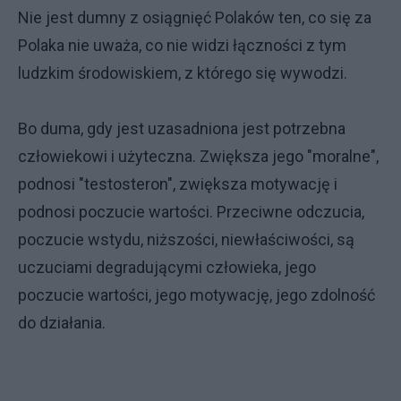
Nie jest dumny z osiągnięć Polaków ten, co się za
Polaka nie uważa, co nie widzi łączności z tym
ludzkim środowiskiem, z którego się wywodzi.
Bo duma, gdy jest uzasadniona jest potrzebna
człowiekowi i użyteczna. Zwiększa jego "moralne",
podnosi "testosteron", zwiększa motywację i
podnosi poczucie wartości. Przeciwne odczucia,
poczucie wstydu, niższości, niewłaściwości, są
uczuciami degradującymi człowieka, jego
poczucie wartości, jego motywację, jego zdolność
do działania.