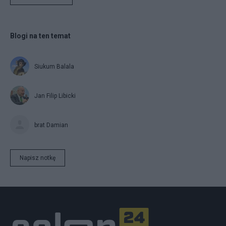
Blogi na ten temat
Siukum Balala
Jan Filip Libicki
brat Damian
Napisz notkę