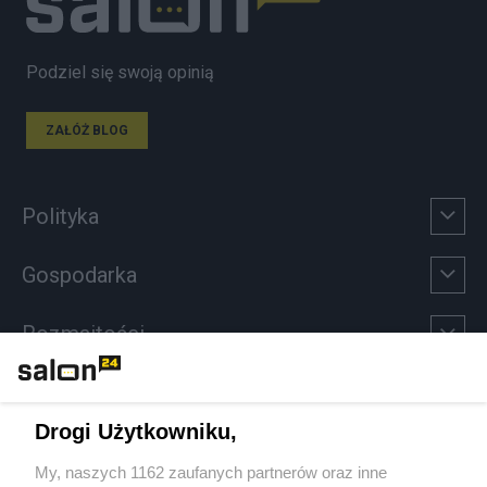
Podziel się swoją opinią
ZAŁÓŻ BLOG
Polityka
Gospodarka
Rozmaitości
Technologie
Drogi Użytkowniku,
Sport
My, naszych 1162 zaufanych partnerów oraz inne