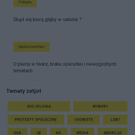
Polityka
Skąd się biorą głąby w salonie ?
Społeczeństwo
O pluciu w twarz, braku szacunku i niewygodnych
tematach
Tematy zetjot
SOCJOLOGIA
WYBORY
PROTESTY SPOŁECZNE
OSOBISTE
LGBT
USA
UE
KO
MEDIA
ABORCJA