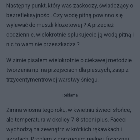
Następny punkt, który was zaskoczy, świadczący o
bezrefleksyjności. Czy wodę pitną powinno się
wylewać do muszli klozetowej ? A przecież
codziennie, wielokrotnie spłukujecie ją wodą pitną i
nic to wam nie przeszkadza ?
W zimie pisałem wielokrotnie o ciekawej metodzie
tworzenia np. na przejsciach dla pieszych, zasp z
trzycentymentrowej warstwy śniegu.
Reklama
Zimna wiosna tego roku, w kwietniu świeci słońce,
ale temperatura w okolicy 7-8 stopni plus. Faceci
wychodzą na zewnątrz w krótkich rękawkach i
szortach. Problem z poczuciem realnej, fizycznej