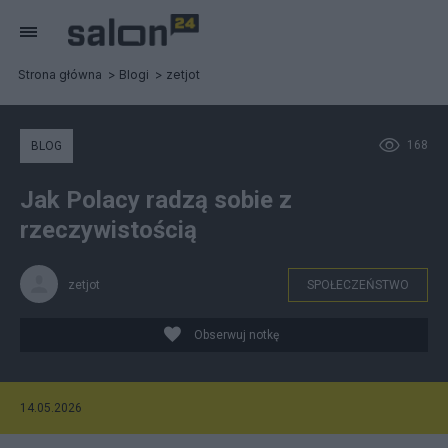
Strona główna
Blogi
zetjot
168
BLOG
Jak Polacy radzą sobie z
rzeczywistością
zetjot
SPOŁECZEŃSTWO
Obserwuj notkę
14.05.2026