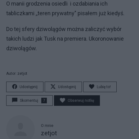
O manii grodzenia osiedli i ozdabiania ich
tabliczkami ,,teren prywatny" pisałem już kiedyś.
Do tej sfery dziwolągów można zaliczyć wybór
takich ludzi jak Tusk na premiera. Ukoronowanie
dziwolągów.
Autor: zetjot
Udostępnij
Udostępnij
Lubię to!
Skomentuj
7
Obserwuj notkę
O mnie
zetjot