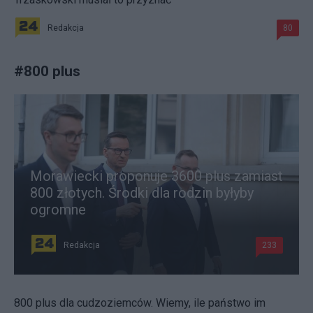
Redakcja
80
#
800 plus
Morawiecki proponuje 3600 plus zamiast
800 złotych. Środki dla rodzin byłyby
ogromne
Redakcja
233
800 plus dla cudzoziemców. Wiemy, ile państwo im