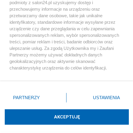
podmioty z salon24.pl uzyskujemy dostęp i
Społeczeństwo
przechowujemy informacje na urządzeniu oraz
przetwarzamy dane osobowe, takie jak unikalne
Kultura
identyfikatory, standardowe informacje wysyłane przez
urządzenie czy dane przeglądania w celu zapewniania
spersonalizowanych reklam, wybór spersonalizowanych
treści, pomiar reklam i treści, badanie odbiorców oraz
ulepszanie usług. Za zgodą Użytkownika my i Zaufani
X
Facebook
Instagram
Youtube
Partnerzy możemy używać dokładnych danych
geolokalizacyjnych oraz aktywnie skanować
charakterystykę urządzenia do celów identyfikacji.
Web Content Media sp. z o. o. © 2022
Ponieważ cenimy Twoją prywatność, prosimy o zgodę na
korzystanie z tych technologii poprzez kliknięcie
„Akceptuję”. Zgoda jest dobrowolna i zawsze możesz ją
Pomoc
O nas
Praca
Reklama
Kontakt
zmienić/wycofać klikając przycisk ustawień prywatności
PARTNERZY
USTAWIENIA
znajdujący się w lewym dolnym rogu strony
. Niektóre
rodzaje przetwarzania danych nie wymagają zgody
użytkownika, ale masz prawo sprzeciwić się takiemu
AKCEPTUJĘ
przetwarzaniu. Preferencje będą miały zastosowania tylko
Technologię dostarcza:
W3media.pl
na tej witrynie.