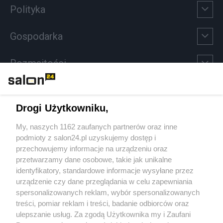
Polityka
Gospodarka
Rozmaitości
Technologie
Drogi Użytkowniku,
Sport
My, naszych 1162 zaufanych partnerów oraz inne
podmioty z salon24.pl uzyskujemy dostęp i
Społeczeństwo
przechowujemy informacje na urządzeniu oraz
przetwarzamy dane osobowe, takie jak unikalne
Kultura
identyfikatory, standardowe informacje wysyłane przez
urządzenie czy dane przeglądania w celu zapewniania
spersonalizowanych reklam, wybór spersonalizowanych
treści, pomiar reklam i treści, badanie odbiorców oraz
ulepszanie usług. Za zgodą Użytkownika my i Zaufani
X
Facebook
Instagram
Youtube