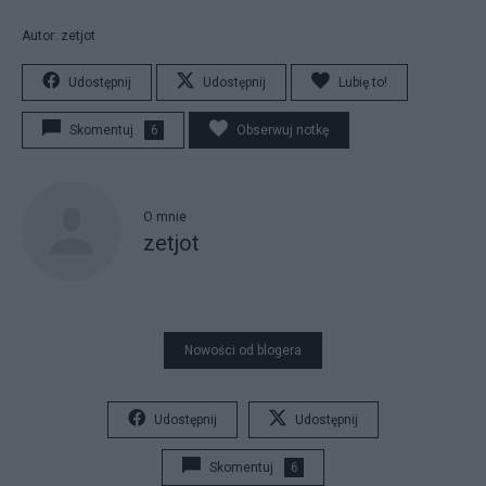
Autor: zetjot
Udostępnij
Udostępnij
Lubię to!
Skomentuj
6
Obserwuj notkę
O mnie
zetjot
Nowości od blogera
Udostępnij
Udostępnij
Skomentuj
6