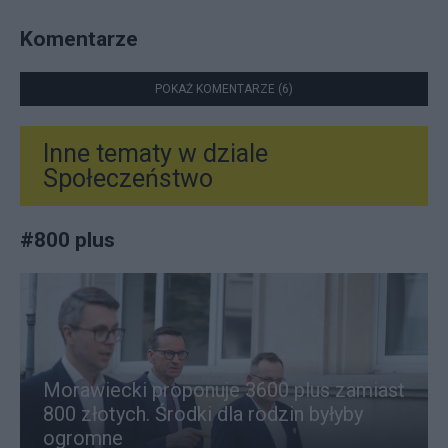
Komentarze
POKAŻ KOMENTARZE (6)
Inne tematy w dziale
Społeczeństwo
#
800 plus
Morawiecki proponuje 3600 plus zamiast
800 złotych. Środki dla rodzin byłyby
ogromne