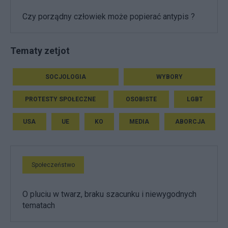
Czy porządny człowiek może popierać antypis ?
Tematy zetjot
SOCJOLOGIA
WYBORY
PROTESTY SPOŁECZNE
OSOBISTE
LGBT
USA
UE
KO
MEDIA
ABORCJA
Społeczeństwo
O pluciu w twarz, braku szacunku i niewygodnych
tematach