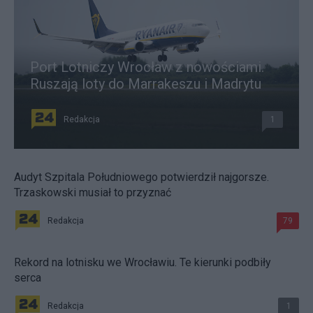
Port Lotniczy Wrocław z nowościami.
Ruszają loty do Marrakeszu i Madrytu
Redakcja
1
Audyt Szpitala Południowego potwierdził najgorsze.
Trzaskowski musiał to przyznać
Redakcja
79
Rekord na lotnisku we Wrocławiu. Te kierunki podbiły
serca
Redakcja
1