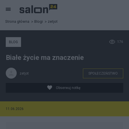
Strona główna
Blogi
zetjot
176
BLOG
Białe życie ma znaczenie
zetjot
SPOŁECZEŃSTWO
Obserwuj notkę
11.06.2026