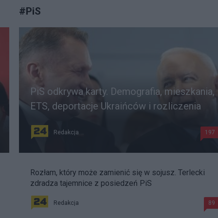
#
PiS
PiS odkrywa karty. Demografia, mieszkania,
ETS, deportacje Ukraińców i rozliczenia
Redakcja
197
Rozłam, który może zamienić się w sojusz. Terlecki
zdradza tajemnice z posiedzeń PiS
Redakcja
89