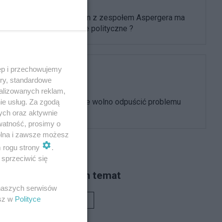
Czy Mentzen z zespołem Aspergera ma
kompetencje polityczne ?
ęp i przechowujemy
Polityka
ory, standardowe
alizowanych reklam,
Dlaczego nie wolno odpuścić problemu
ie usług. Za zgodą
Mentzena
ych oraz aktywnie
watność, prosimy o
wolna i zawsze możesz
m rogu strony
.
sprzeciwić się
Piszą na ten temat
 naszych serwisów
esz w
Polityce
Rafał Woś