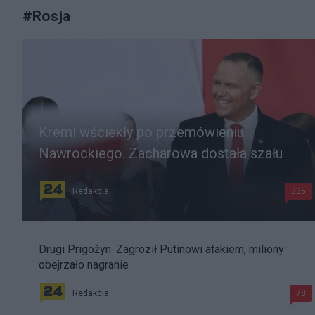
#
Rosja
Kreml wściekły po przemówieniu
Nawrockiego. Zacharowa dostała szału
Redakcja
335
Drugi Prigożyn. Zagroził Putinowi atakiem, miliony
obejrzało nagranie
Redakcja
78