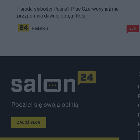
Parada słabości Putina? Plac Czerwony już nie
przypomina dawnej potęgi Rosji
Redakcja
206
Podziel się swoją opinią
ZAŁÓŻ BLOG