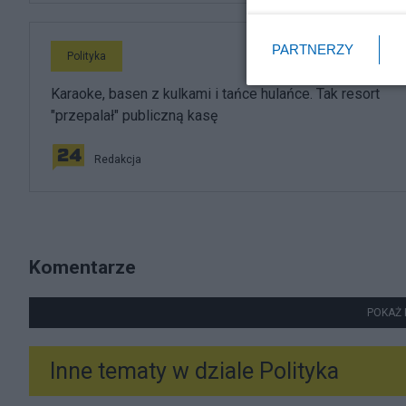
PARTNERZY
Polityka
Karaoke, basen z kulkami i tańce hulańce. Tak resort
"przepalał" publiczną kasę
Redakcja
Komentarze
POKAŻ 
Inne tematy w dziale
Polityka