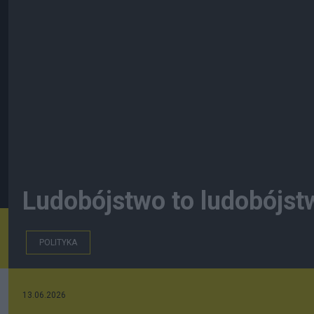
Ludobójstwo to ludobójst
POLITYKA
13.06.2026