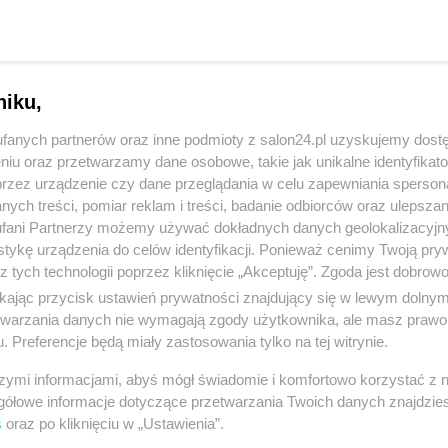
zacja łacińska, do której przynależy Polska.
niku,
fanych partnerów oraz inne podmioty z salon24.pl uzyskujemy dost
niu oraz przetwarzamy dane osobowe, takie jak unikalne identyfikat
przez urządzenie czy dane przeglądania w celu zapewniania sperson
ych treści, pomiar reklam i treści, badanie odbiorców oraz ulepszan
komentuj
12
Obserwuj notkę
fani Partnerzy możemy używać dokładnych danych geolokalizacyjn
tykę urządzenia do celów identyfikacji. Ponieważ cenimy Twoją pry
z tych technologii poprzez kliknięcie „Akceptuję”. Zgoda jest dobro
ikając przycisk ustawień prywatności znajdujący się w lewym dolny
Polityka
etwarzania danych nie wymagają zgody użytkownika, ale masz prawo 
. Preferencje będą miały zastosowania tylko na tej witrynie.
PiS odkrywa karty. Demografia, mieszkania, ETS,
deportacje Ukraińców i rozliczenia
szymi informacjami, abyś mógł świadomie i komfortowo korzystać z
gółowe informacje dotyczące przetwarzania Twoich danych znajdzi
Redakcja
s
oraz po kliknięciu w „Ustawienia”.