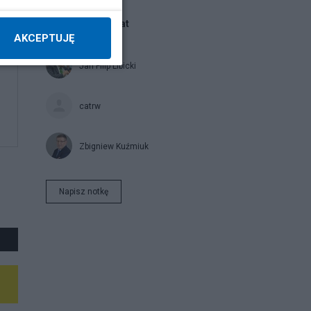
Blogi na ten temat
AKCEPTUJĘ
Jan Filip Libicki
catrw
Zbigniew Kuźmiuk
Napisz notkę