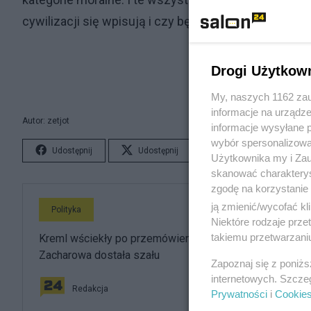
cywilizacji się wpisują i czy będzie to ta sama cywili
Drogi Użytkow
My, naszych 1162 zau
informacje na urządze
Autor: zetjot
informacje wysyłane 
wybór spersonalizowan
Udostępnij
Udostępnij
Lubię to!
S
Użytkownika my i Zau
skanować charakterys
zgodę na korzystanie 
ją zmienić/wycofać kl
Polityka
Niektóre rodzaje prz
takiemu przetwarzaniu
Kreml wściekły po przemówieniu Nawrockiego.
Zacharowa dostała szału
Zapoznaj się z poniż
internetowych. Szcze
Redakcja
Prywatności
i
Cookie