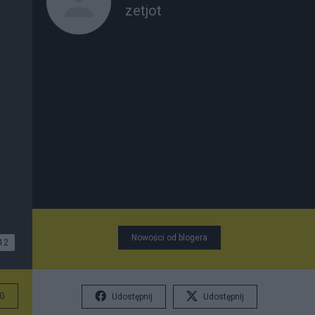
zetjot
Nowości od blogera
12
G
Udostępnij
Udostępnij