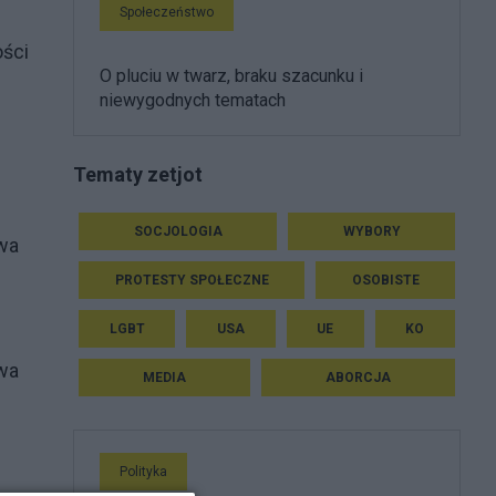
Społeczeństwo
ości
O pluciu w twarz, braku szacunku i
niewygodnych tematach
Tematy zetjot
SOCJOLOGIA
WYBORY
twa
PROTESTY SPOŁECZNE
OSOBISTE
LGBT
USA
UE
KO
twa
MEDIA
ABORCJA
Polityka