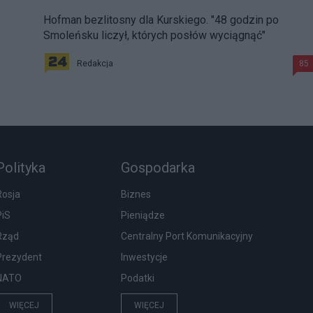
Hofman bezlitosny dla Kurskiego. "48 godzin po
Smoleńsku liczył, których posłów wyciągnąć"
Redakcja
85
Polityka
Gospodarka
Rosja
Biznes
PiS
Pieniądze
Rząd
Centralny Port Komunikacyjny
Prezydent
Inwestycje
NATO
Podatki
WIĘCEJ
WIĘCEJ