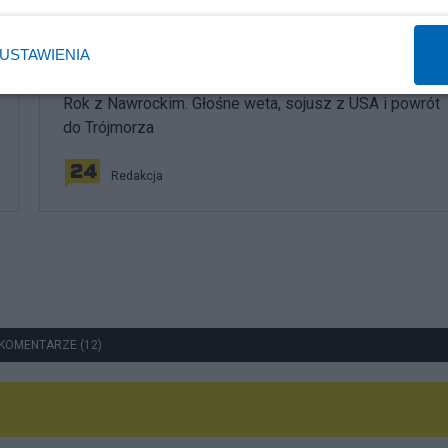
USTAWIENIA
Polityka
Rok z Nawrockim. Głośne weta, sojusz z USA i powrót
do Trójmorza
Redakcja
KOMENTARZE (12)