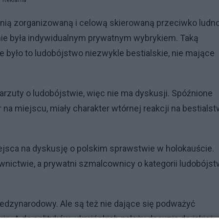
Reklama
dnią zorganizowaną i celową skierowaną przeciwko ludn
ra nie była indywidualnym prywatnym wybrykiem. Taką
e było to ludobójstwo niezwykle bestialskie, nie mające
uty o ludobójstwie, więc nie ma dyskusji. Spóźnione
na miejscu, miały charakter wtórnej reakcji na bestials
iejsca na dyskusję o polskim sprawstwie w holokauście.
ownictwie, a prywatni szmalcownicy o kategorii ludobójs
iedzynarodowy. Ale są też nie dające się podważyć
ją. A do polityków ukraińskich należy decyzja do jakiej