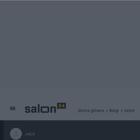
Strona główna
Blogi
zetjot
zetjot