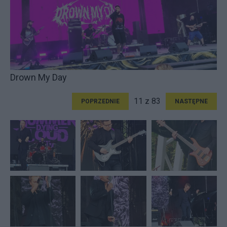
Drown My Day
11 z 83
POPRZEDNIE
NASTĘPNE