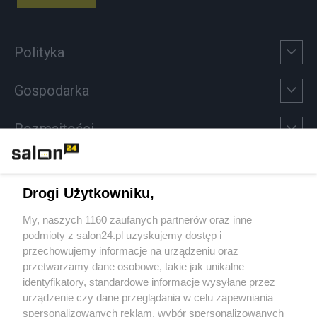
Polityka
Gospodarka
Rozmaitości
Technologie
Drogi Użytkowniku,
Sport
My, naszych 1160 zaufanych partnerów oraz inne
podmioty z salon24.pl uzyskujemy dostęp i
Społeczeństwo
przechowujemy informacje na urządzeniu oraz
przetwarzamy dane osobowe, takie jak unikalne
Kultura
identyfikatory, standardowe informacje wysyłane przez
urządzenie czy dane przeglądania w celu zapewniania
spersonalizowanych reklam, wybór spersonalizowanych