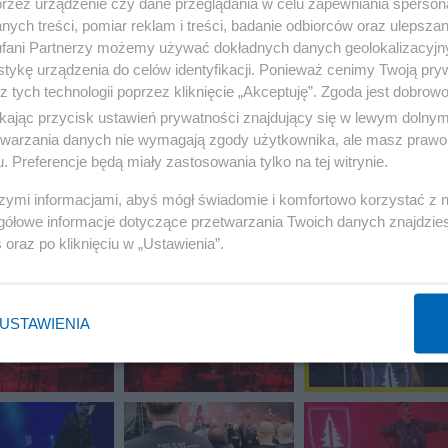
przez urządzenie czy dane przeglądania w celu zapewniania sperson
ych treści, pomiar reklam i treści, badanie odbiorców oraz ulepszan
fani Partnerzy możemy używać dokładnych danych geolokalizacyjn
tykę urządzenia do celów identyfikacji. Ponieważ cenimy Twoją pry
z tych technologii poprzez kliknięcie „Akceptuję”. Zgoda jest dobro
ikając przycisk ustawień prywatności znajdujący się w lewym dolny
etwarzania danych nie wymagają zgody użytkownika, ale masz prawo 
. Preferencje będą miały zastosowania tylko na tej witrynie.
szymi informacjami, abyś mógł świadomie i komfortowo korzystać z
gółowe informacje dotyczące przetwarzania Twoich danych znajdzi
s
oraz po kliknięciu w „Ustawienia”.
USTAWIENIA