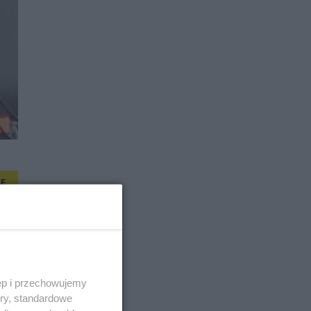
E
ęp i przechowujemy
ory, standardowe