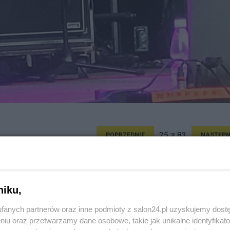
25 z 83
POPRZEDNIE
NASTĘPN
niku,
fanych partnerów oraz inne podmioty z salon24.pl uzyskujemy dost
niu oraz przetwarzamy dane osobowe, takie jak unikalne identyfikat