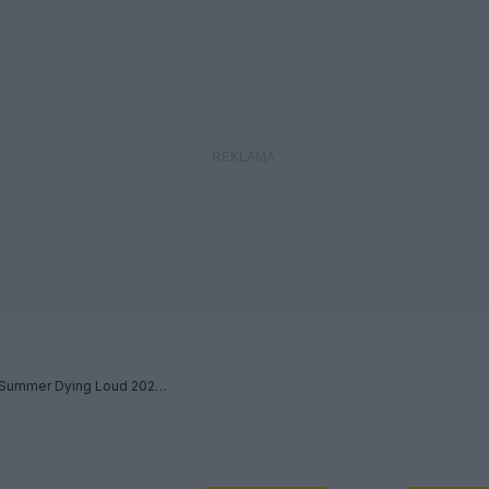
Słodkie, słodkie słońce: Summer Dying Loud 2023 - Relacja