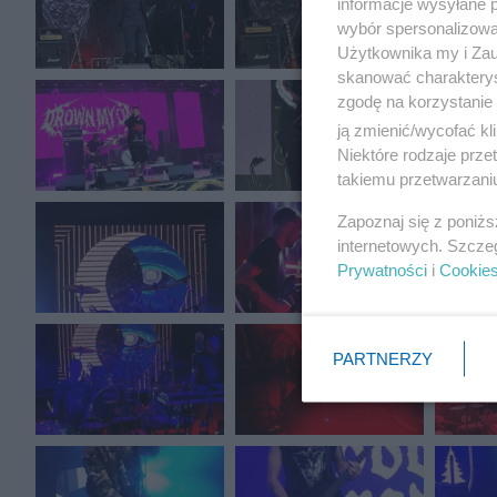
informacje wysyłane 
wybór spersonalizowan
Użytkownika my i Zau
skanować charakterys
zgodę na korzystanie 
ją zmienić/wycofać kl
Niektóre rodzaje prz
takiemu przetwarzaniu
Zapoznaj się z poniż
internetowych. Szcze
Prywatności
i
Cookie
PARTNERZY