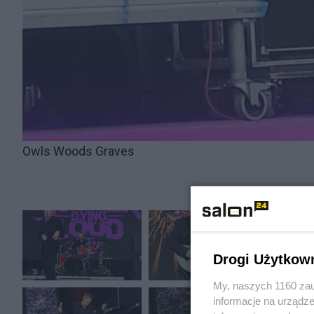
Owls Woods Graves
Drogi Użytkow
My, naszych 1160 zau
informacje na urządze