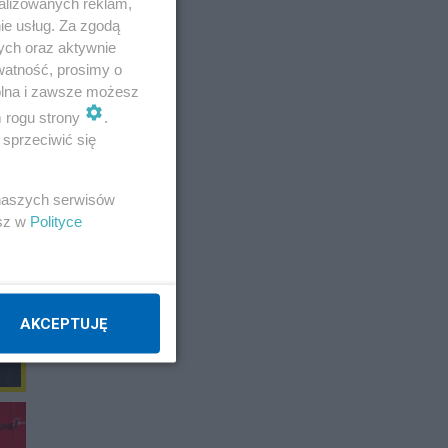
alizowanych reklam,
ie usług. Za zgodą
ych oraz aktywnie
watność, prosimy o
wolna i zawsze możesz
m rogu strony
.
sprzeciwić się
 naszych serwisów
esz w
Polityce
AKCEPTUJĘ