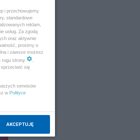
ęp i przechowujemy
ory, standardowe
alizowanych reklam,
ie usług. Za zgodą
ych oraz aktywnie
watność, prosimy o
wolna i zawsze możesz
m rogu strony
.
sprzeciwić się
 naszych serwisów
esz w
Polityce
AKCEPTUJĘ