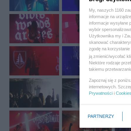
My, naszych 1160 zau
informacje na urządze
informacje wysyłane 
wybór spersonalizowan
Użytkownika my i Zau
skanować charakterys
zgodę na korzystanie 
ją zmienić/wycofać kl
Niektóre rodzaje prz
takiemu przetwarzaniu
Zapoznaj się z poniż
internetowych. Szcze
Prywatności
i
Cookie
PARTNERZY