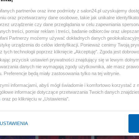
fanych partnerów oraz inne podmioty z salon24.pl uzyskujemy dost
niu oraz przetwarzamy dane osobowe, takie jak unikalne identyfikat
przez urządzenie czy dane przeglądania w celu zapewniania sperson
ych treści, pomiar reklam i treści, badanie odbiorców oraz ulepszan
fani Partnerzy możemy używać dokładnych danych geolokalizacyjn
tykę urządzenia do celów identyfikacji. Ponieważ cenimy Twoją pry
z tych technologii poprzez kliknięcie „Akceptuję”. Zgoda jest dobro
ikając przycisk ustawień prywatności znajdujący się w lewym dolny
etwarzania danych nie wymagają zgody użytkownika, ale masz prawo 
. Preferencje będą miały zastosowania tylko na tej witrynie.
szymi informacjami, abyś mógł świadomie i komfortowo korzystać z
gółowe informacje dotyczące przetwarzania Twoich danych znajdzi
s
oraz po kliknięciu w „Ustawienia”.
USTAWIENIA