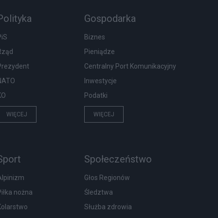
Polityka
Gospodarka
PiS
Biznes
Rząd
Pieniądze
Prezydent
Centralny Port Komunikacyjny
NATO
Inwestycje
KO
Podatki
WIĘCEJ
WIĘCEJ
Sport
Społeczeństwo
Alpinizm
Głos Regionów
Piłka nożna
Śledztwa
Kolarstwo
Służba zdrowia