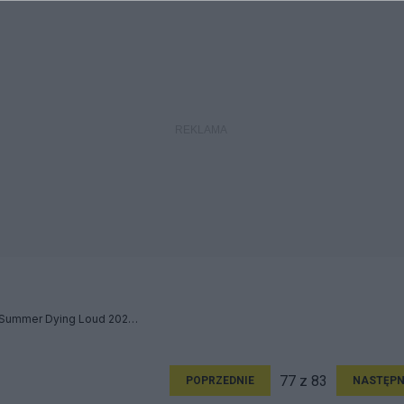
Słodkie, słodkie słońce: Summer Dying Loud 2023 - Relacja
77 z 83
POPRZEDNIE
NASTĘPN