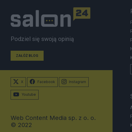
Podziel się swoją opinią
ZAŁÓŻ BLOG
X
Facebook
Instagram
Youtube
Web Content Media sp. z o. o.
© 2022