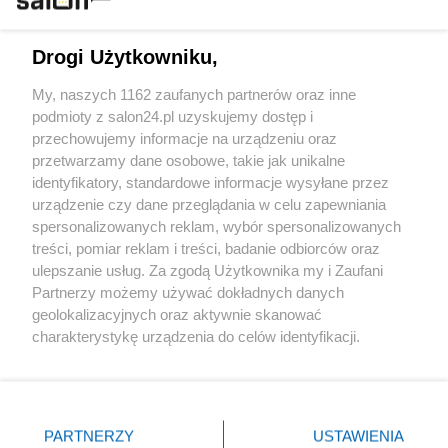
Technologie
Drogi Użytkowniku,
Sport
My, naszych 1162 zaufanych partnerów oraz inne
podmioty z salon24.pl uzyskujemy dostęp i
Społeczeństwo
przechowujemy informacje na urządzeniu oraz
przetwarzamy dane osobowe, takie jak unikalne
Kultura
identyfikatory, standardowe informacje wysyłane przez
urządzenie czy dane przeglądania w celu zapewniania
spersonalizowanych reklam, wybór spersonalizowanych
treści, pomiar reklam i treści, badanie odbiorców oraz
ulepszanie usług. Za zgodą Użytkownika my i Zaufani
X
Facebook
Instagram
Youtube
Partnerzy możemy używać dokładnych danych
geolokalizacyjnych oraz aktywnie skanować
charakterystykę urządzenia do celów identyfikacji.
Web Content Media sp. z o. o. © 2022
Ponieważ cenimy Twoją prywatność, prosimy o zgodę na
korzystanie z tych technologii poprzez kliknięcie
„Akceptuję”. Zgoda jest dobrowolna i zawsze możesz ją
Pomoc
O nas
Praca
Reklama
Kontakt
zmienić/wycofać klikając przycisk ustawień prywatności
PARTNERZY
USTAWIENIA